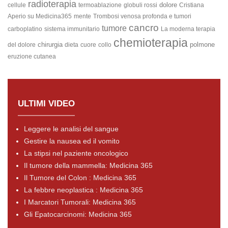
radioterapia
dolore
cellule
termoablazione
globuli rossi
Cristiana
Aperio su Medicina365
mente
Trombosi venosa profonda e tumori
cancro
tumore
carboplatino
sistema immunitario
La moderna terapia
chemioterapia
chirurgia
polmone
del dolore
dieta
cuore
collo
eruzione cutanea
ULTIMI VIDEO
Leggere le analisi del sangue
Gestire la nausea ed il vomito
La stipsi nel paziente oncologico
Il tumore della mammella: Medicina 365
Il Tumore del Colon : Medicina 365
La febbre neoplastica : Medicina 365
I Marcatori Tumorali: Medicina 365
Gli Epatocarcinomi: Medicina 365