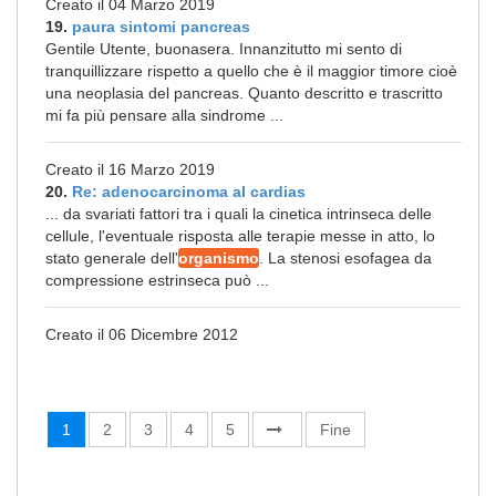
Creato il 04 Marzo 2019
19.
paura sintomi pancreas
Gentile Utente, buonasera. Innanzitutto mi sento di
tranquillizzare rispetto a quello che è il maggior timore cioè
una neoplasia del pancreas. Quanto descritto e trascritto
mi fa più pensare alla sindrome ...
Creato il 16 Marzo 2019
20.
Re: adenocarcinoma al cardias
... da svariati fattori tra i quali la cinetica intrinseca delle
cellule, l'eventuale risposta alle terapie messe in atto, lo
stato generale dell'
organismo
. La stenosi esofagea da
compressione estrinseca può ...
Creato il 06 Dicembre 2012
1
2
3
4
5
Fine