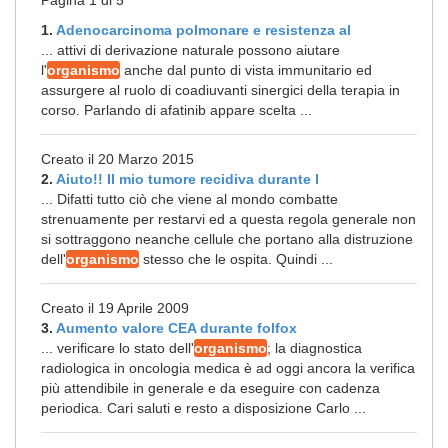
Pagina 1 di 5
1.
Adenocarcinoma polmonare e resistenza al
... attivi di derivazione naturale possono aiutare
l'
organismo
anche dal punto di vista immunitario ed
assurgere al ruolo di coadiuvanti sinergici della terapia in
corso. Parlando di afatinib appare scelta ...
Creato il 20 Marzo 2015
2.
Aiuto!! Il mio tumore recidiva durante l
... Difatti tutto ciò che viene al mondo combatte
strenuamente per restarvi ed a questa regola generale non
si sottraggono neanche cellule che portano alla distruzione
dell'
organismo
stesso che le ospita. Quindi ...
Creato il 19 Aprile 2009
3.
Aumento valore CEA durante folfox
... verificare lo stato dell'
organismo
; la diagnostica
radiologica in oncologia medica è ad oggi ancora la verifica
più attendibile in generale e da eseguire con cadenza
periodica. Cari saluti e resto a disposizione Carlo ...