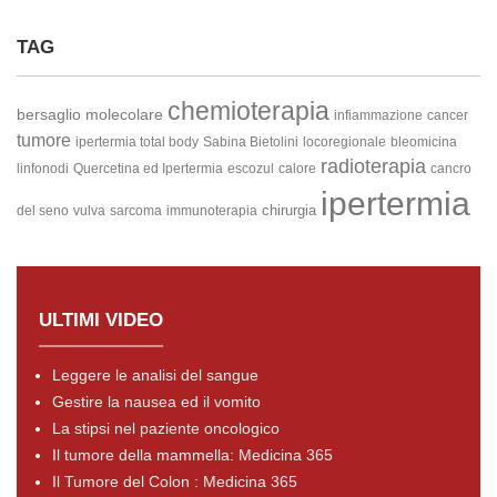
TAG
chemioterapia
bersaglio molecolare
infiammazione
cancer
tumore
ipertermia total body
Sabina Bietolini
locoregionale
bleomicina
radioterapia
linfonodi
Quercetina ed Ipertermia
escozul
calore
cancro
ipertermia
chirurgia
del seno
vulva
sarcoma
immunoterapia
ULTIMI VIDEO
Leggere le analisi del sangue
Gestire la nausea ed il vomito
La stipsi nel paziente oncologico
Il tumore della mammella: Medicina 365
Il Tumore del Colon : Medicina 365