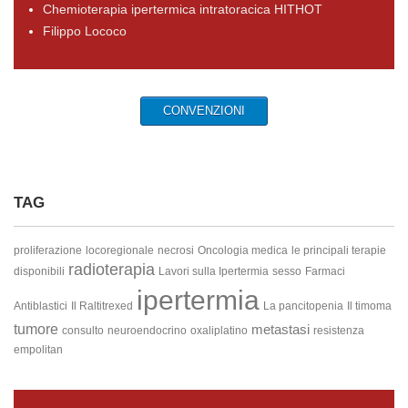
Chemioterapia ipertermica intratoracica HITHOT
Filippo Lococo
CONVENZIONI
TAG
proliferazione
locoregionale
necrosi
Oncologia medica
le principali terapie
radioterapia
disponibili
Lavori sulla Ipertermia
sesso
Farmaci
ipertermia
Antiblastici
Il Raltitrexed
La pancitopenia
Il timoma
tumore
metastasi
consulto
neuroendocrino
oxaliplatino
resistenza
empolitan