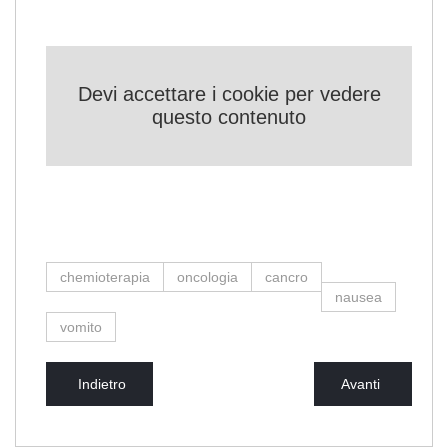
Devi accettare i cookie per vedere
questo contenuto
chemioterapia
oncologia
cancro
nausea
vomito
Indietro
Avanti