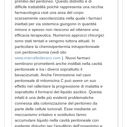
primitivi del peritoneo. Questo distretto è di
difficile trattabilità poichè rappresenta una nicchia
farmacologica cioè una area del corpo
scarsamente vascolarizzata nella quale i farmaci
iniettati per via sistemica giungono in quantità
minore e spesso non riescono ad ottenere una
efficacia terapeutica. Numerosi approcci chirurgici
sono stati tentati e vengono tuttora attuati. In
particolare la chemioipertermia intraperitoneale
con peritonectomia (vedi sito
www.marcelloderaco.com
). Nuovi farmaci
sembrano promettenti anche instillati nella cavità
peritoneale e tra i diversi soprattutto il
bevacizumab. Anche l'immissione nel cavo
peritoneale di mitomicina C può avere un suo
effetto nel rallentare la progressione di malattia e
soprattutto il formarsi del liquido ascitico. Questa
infatti è una delle più evidenti problematiche
connessa alla colonizzazione del peritoneo da
parte delle cellule tumorali. Esse mediante un
meccanismo irritativo e sostitutivo fanno
accumulare liquido nella cavità peritoneale con
evidente disturbo per l'equilibrio dell'organismo e