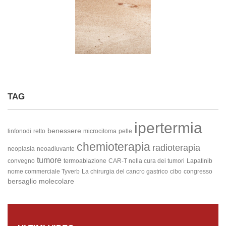
TAG
ipertermia
benessere
linfonodi
retto
microcitoma
pelle
chemioterapia
radioterapia
neoplasia
neoadiuvante
tumore
convegno
termoablazione
CAR-T nella cura dei tumori
Lapatinib
nome commerciale Tyverb
La chirurgia del cancro gastrico
cibo
congresso
bersaglio molecolare