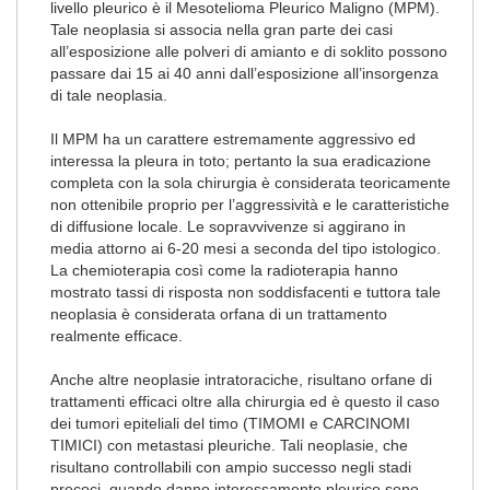
livello pleurico è il Mesotelioma Pleurico Maligno (MPM).
Tale neoplasia si associa nella gran parte dei casi
all’esposizione alle polveri di amianto e di soklito possono
passare dai 15 ai 40 anni dall’esposizione all’insorgenza
di tale neoplasia.
Il MPM ha un carattere estremamente aggressivo ed
interessa la pleura in toto; pertanto la sua eradicazione
completa con la sola chirurgia è considerata teoricamente
non ottenibile proprio per l’aggressività e le caratteristiche
di diffusione locale. Le sopravvivenze si aggirano in
media attorno ai 6-20 mesi a seconda del tipo istologico.
La chemioterapia così come la radioterapia hanno
mostrato tassi di risposta non soddisfacenti e tuttora tale
neoplasia è considerata orfana di un trattamento
realmente efficace.
Anche altre neoplasie intratoraciche, risultano orfane di
trattamenti efficaci oltre alla chirurgia ed è questo il caso
dei tumori epiteliali del timo (TIMOMI e CARCINOMI
TIMICI) con metastasi pleuriche. Tali neoplasie, che
risultano controllabili con ampio successo negli stadi
precoci, quando danno interessamento pleurico sono