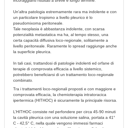
incoraggianti risultati a breve e lungo termine.
Un'altra patologia estremamente rara ma indolente e con
un particolare tropismo a livello pleurico è lo
pseudomixoma peritoneale.
Tale neoplasia è abbastanza indolente, con scarsa
potenzialità metastatica ma ha, al tempo stesso, una
certa capacità diffusiva loco-regionale, solitamente a
livello peritoneale. Raramente lo spread raggiunge anche
la superficie pleurica.
In tali casi, trattandosi di patologie indolenti ed orfane di
terapie di comprovata efficacia a livello sistemico,
potrebbero beneficiarsi di un trattamento loco-regionale
combinato.
Tra i trattamenti loco-regionali proposti e con maggiore e
comprovata efficacia, la chemioterapia intratoracica
ipertermica (HITHOC) è sicuramente la principale risorsa.
L’HITHOC consiste nel perfondere per circa 45-90 minuti
la cavità pleurica con una soluzione salina, portata a 41°
C - 42,5° C, nella quale vengono immessi farmaci