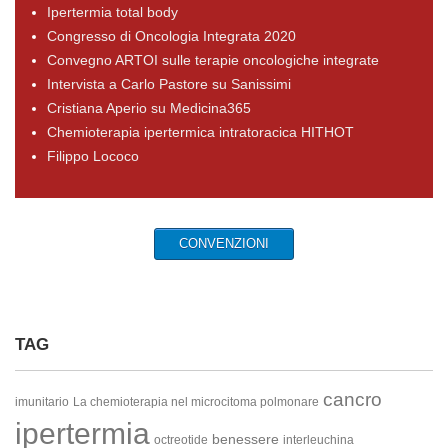
Ipertermia total body
Congresso di Oncologia Integrata 2020
Convegno ARTOI sulle terapie oncologiche integrate
Intervista a Carlo Pastore su Sanissimi
Cristiana Aperio su Medicina365
Chemioterapia ipertermica intratoracica HITHOT
Filippo Lococo
CONVENZIONI
TAG
cancro
imunitario
La chemioterapia nel microcitoma polmonare
ipertermia
benessere
octreotide
interleuchina