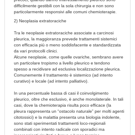
difficilmente gestibili con la sola chirurgia e non sono
particolarmente responsivi alle comuni chemioterapie.
2) Neoplasia extratoraciche
Tra le neoplasie extratoraciche associate a carcinosi
pleurica, la maggioranza prevede trattamenti sistemici
con efficacia più o meno soddisfacente e standardizzata
da vari protocolli clinici.
Alcune neoplasie, come quelle ovariche, sembrano avere
un particolare tropismo a livello pleurico e tendono
spesso a recidivare ad esclusiva localizzazione pleurica.
Comunemente il trattamento è sistemico (ad intento
curativo) e locale (ad intento palliativo).
In una percentuale bassa di casi il coinvolgimento
pleurico, oltre che esclusivo, è anche monolaterale. In tali
casi, dove la chemioterapia risulta poco efficace (la
pleura rappresenta un “ostacolo naturale” per molti agenti
citotossici) e la malattia presenta una biologia indolente,
sono stati sperimentati trattamenti loco-regionali
combinati con intento radicale con sporadici ma