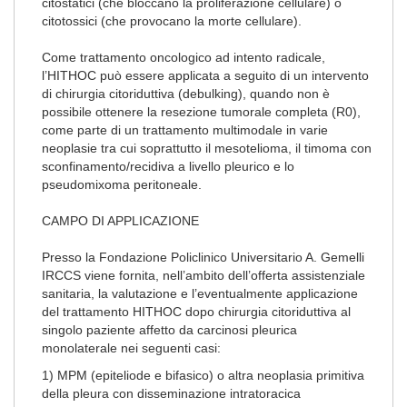
citostatici (che bloccano la proliferazione cellulare) o
citotossici (che provocano la morte cellulare).
Come trattamento oncologico ad intento radicale,
l’HITHOC può essere applicata a seguito di un intervento
di chirurgia citoriduttiva (debulking), quando non è
possibile ottenere la resezione tumorale completa (R0),
come parte di un trattamento multimodale in varie
neoplasie tra cui soprattutto il mesotelioma, il timoma con
sconfinamento/recidiva a livello pleurico e lo
pseudomixoma peritoneale.
CAMPO DI APPLICAZIONE
Presso la Fondazione Policlinico Universitario A. Gemelli
IRCCS viene fornita, nell’ambito dell’offerta assistenziale
sanitaria, la valutazione e l’eventualmente applicazione
del trattamento HITHOC dopo chirurgia citoriduttiva al
singolo paziente affetto da carcinosi pleurica
monolaterale nei seguenti casi:
1) MPM (epiteliode e bifasico) o altra neoplasia primitiva
della pleura con disseminazione intratoracica