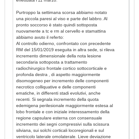
Purtroppo la settimana scorsa abbiamo notato
una piccola paresi al viso e parte del labbro. Al
pronto soccorso è stato quindi sottoposta
nuovamente a tc e rm al cervello e stamattina
abbiamo avuto il referto:
Al controllo odierno, confrontato con precedente
RM del 15/01/2019 eseguita in altra sede, si rileva
incremento dimensionale della nota lesione
secondaria sottoposta a trattamento
radiochirurgico frontale cortico sottocorticale e
profonda destra , di aspetto maggiormente
disomogeneo per incremento delle componenti
necrotico colliquative e delle componenti
ematiche, in differenti stadi evolutivi, anche
recenti. Si segnala incremento della quota
edemigena perilesionale maggiormente estesa al
lobo frontale e con iniziale interessamento della
regione capsulare esterna con consensuale
incremento dei segni compressivi sulla scissura
silviana, sui solchi corticali locoregionali e sul
ventricolo laterale omolaterale. Lieve deviazione