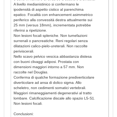
A livello medianistinico si confermano le
ipodensità di aspetto cistico al parenchima
epatico. Focalità con enhancement asimmetrico
periferico alla convessità destra attualmente sui
25 mm (versus 18mm), incrementata potrebbe
riferirsi a ripetizione.
Non lesioni focali spleniche. Non tumefazioni
surrenali o pancreatiche. Reni regolari senza
dilatazioni calico-pielo-ureterali. Non raccolte
periviscerali.
Nello scavo pelvico vescica abbastanza distesa
con buoni clivaggi adiposi. Prostata con
dimensioni maggiori intorno a 57 mm. Non
raccolte nel Douglas.
Conferma di qualche formazione prediverticolare
diverticolare ad ansa di dolico sigma. Allo
scheletro, non cedimenti somatici vertebrali.
Maggiori rimaneggiamenti degenerativi al tratto
lombare. Calcificazione discale allo spazio L5-S1.
Non lesioni focali.
Conclusioni: