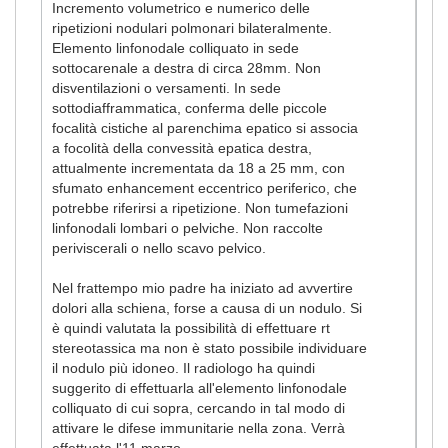
Incremento volumetrico e numerico delle
ripetizioni nodulari polmonari bilateralmente.
Elemento linfonodale colliquato in sede
sottocarenale a destra di circa 28mm. Non
disventilazioni o versamenti. In sede
sottodiafframmatica, conferma delle piccole
focalità cistiche al parenchima epatico si associa
a focolità della convessità epatica destra,
attualmente incrementata da 18 a 25 mm, con
sfumato enhancement eccentrico periferico, che
potrebbe riferirsi a ripetizione. Non tumefazioni
linfonodali lombari o pelviche. Non raccolte
periviscerali o nello scavo pelvico.
Nel frattempo mio padre ha iniziato ad avvertire
dolori alla schiena, forse a causa di un nodulo. Si
è quindi valutata la possibilità di effettuare rt
stereotassica ma non è stato possibile individuare
il nodulo più idoneo. Il radiologo ha quindi
suggerito di effettuarla all'elemento linfonodale
colliquato di cui sopra, cercando in tal modo di
attivare le difese immunitarie nella zona. Verrà
effettuata l'11 marzo.