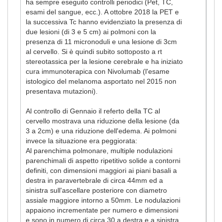
ha sempre eseguito controlli periodici (Pet, TC,
esami del sangue, ecc.). A ottobre 2018 la PET e
la successiva Tc hanno evidenziato la presenza di
due lesioni (di 3 e 5 cm) ai polmoni con la
presenza di 11 micronoduli e una lesione di 3cm
al cervello. Si è quindi subito sottoposto a rt
stereotassica per la lesione cerebrale e ha iniziato
cura immunoterapica con Nivolumab (l'esame
istologico del melanoma asportato nel 2015 non
presentava mutazioni).
Al controllo di Gennaio il referto della TC al
cervello mostrava una riduzione della lesione (da
3 a 2cm) e una riduzione dell'edema. Ai polmoni
invece la situazione era peggiorata:
Al parenchima polmonare, multiple nodulazioni
parenchimali di aspetto ripetitivo solide a contorni
definiti, con dimensioni maggiori ai piani basali a
destra in paravertebrale di circa 44mm ed a
sinistra sull'ascellare posteriore con diametro
assiale maggiore intorno a 50mm. Le nodulazioni
appaiono incrementate per numero e dimensioni
e sono in numero di circa 30 a destra e a sinistra.