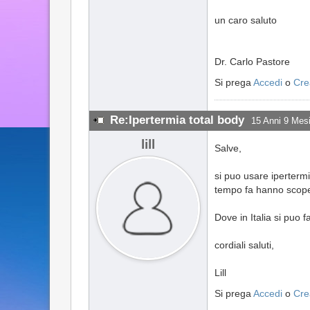
un caro saluto
Dr. Carlo Pastore
Si prega
Accedi
o
Cre
Re:Ipertermia total body
15 Anni 9 Mesi
lill
Salve,
si puo usare iperterm
tempo fa hanno scoper
Dove in Italia si puo
cordiali saluti,
Lill
Si prega
Accedi
o
Cre