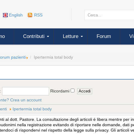
English
RSS
mo
Contributi
Letture
Forum
V
forum pazienti
Ipertermia total body
:
Ricordami
ente?
Crea un account
enti
Ipertermia total body
 al dott. Pastore. La consultazione degli articoli è libera mentre per 
eudonimi nella registrazione evitando di riportare nelle domande, dati per
tendoci di rispondervi nel rispetto della legge sulla privacy. Gli articol