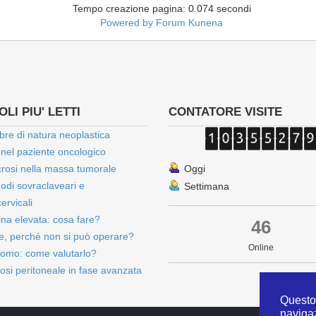
Tempo creazione pagina: 0.074 secondi
Powered by
Forum Kunena
LI PIU' LETTI
CONTATORE VISITE
bre di natura neoplastica
 nel paziente oncologico
rosi nella massa tumorale
Oggi
onodi sovraclaveari e
Settimana
ervicali
bina elevata: cosa fare?
46
e, perché non si può operare?
Online
omo: come valutarlo?
osi peritoneale in fase avanzata
Questo 
naviga