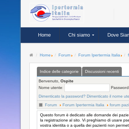
Home
Chi siamo
Dove Sia
Home
Forum
Forum Ipertermia Italia
Indice delle categorie
Discussioni recenti
Benvenuto,
Ospite
Nome utente:
Password
Dimenticato la password?
Dimenticato il nome ut
Forum
Forum Ipertermia Italia
forum pazi
Questo forum è dedicato alle domande dei pazienti
la registrazione al sito. Vi preghiamo di usare ps
vostra identita o a quella dei pazienti non permet