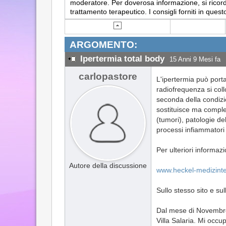
moderatore. Per doverosa informazione, si ricorda
trattamento terapeutico. I consigli forniti in q
ARGOMENTO:
Ipertermia total body
15 Anni 9 Mesi fa
carlopastore
L'ipertermia può port
radiofrequenza si coll
seconda della condizi
sostituisce ma comple
(tumori), patologie del
processi infiammatori 
Per ulteriori informazio
Autore della discussione
www.heckel-medizinte
Sullo stesso sito e su
Dal mese di Novembre 
Villa Salaria. Mi occu