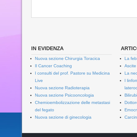
IN EVIDENZA
ARTICO
Nuova sezione Chirurgia Toracica
La feb
Il Cancer Coaching
Ascite
I consulti del prof. Pastore su Medicina
La nec
Live
I linf
Nuova sezione Radioterapia
lateroc
Nuova sezione Psicooncologia
Biliru
Chemioembolizzazione delle metastasi
Dottor
del fegato
Emocr
Nuova sezione di ginecologia
Carcin