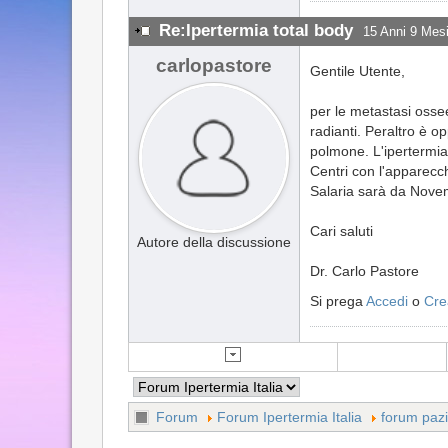
Re:Ipertermia total body
15 Anni 9 Mesi
carlopastore
Gentile Utente,
per le metastasi osse
radianti. Peraltro è 
polmone. L'ipertermia
Centri con l'apparecc
Salaria sarà da Novem
Cari saluti
Autore della discussione
Dr. Carlo Pastore
Si prega
Accedi
o
Cre
Forum
Forum Ipertermia Italia
forum pazi