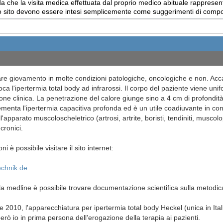
 che la visita medica effettuata dal proprio medico abituale rappresent
uesto sito devono essere intesi semplicemente come suggerimenti di com
are giovamento in molte condizioni patologiche, oncologiche e non. Acca
oca l'ipertermia total body ad infrarossi. Il corpo del paziente viene uni
one clinica. La penetrazione del calore giunge sino a 4 cm di profondità
menta l'ipertermia capacitiva profonda ed è un utile coadiuvante in con
l'apparato muscoloscheletrico (artrosi, artrite, boristi, tendiniti, muscol
cronici.
ni è possibile visitare il sito internet:
chnik.de
lla medline è possibile trovare documentazione scientifica sulla metodic
2010, l'apparecchiatura per ipertermia total body Heckel (unica in Ital
però io in prima persona dell'erogazione della terapia ai pazienti.