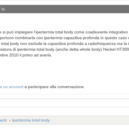
 fa
e si può impiegare l'ipertermia total body come coadiuvante integrativo 
opportuno combinarla con ipertermia capacitiva profonda in questo caso 
 total body non esclude la capacitiva profonda a radiofrequenza ma la i
hiatura di ipertermia total body (anche detta whole body) Heckel HT3000
bre 2010 il primo ad averla.
a un account
a partecipare alla conversazione.
enti
Ipertermia total body