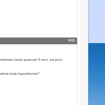
#510
metastasi ossea quasi per 9 anni, ma poco
he whole body hyperthermia?