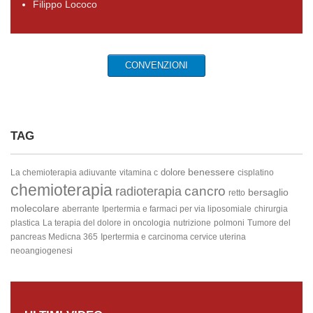
Filippo Lococo
CONVENZIONI
TAG
benessere
dolore
La chemioterapia adiuvante
vitamina c
cisplatino
chemioterapia
cancro
radioterapia
bersaglio
retto
molecolare
aberrante
Ipertermia e farmaci per via liposomiale
chirurgia
plastica
La terapia del dolore in oncologia
nutrizione
polmoni
Tumore del
pancreas
Medicna 365
Ipertermia e carcinoma cervice uterina
neoangiogenesi