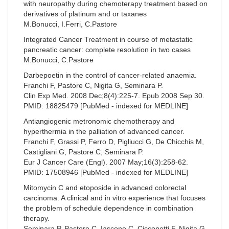
with neuropathy during chemoterapy treatment based on
derivatives of platinum and or taxanes
M.Bonucci, I.Ferri, C.Pastore
Integrated Cancer Treatment in course of metastatic
pancreatic cancer: complete resolution in two cases
M.Bonucci, C.Pastore
Darbepoetin in the control of cancer-related anaemia.
Franchi F, Pastore C, Nigita G, Seminara P.
Clin Exp Med. 2008 Dec;8(4):225-7. Epub 2008 Sep 30.
PMID: 18825479 [PubMed - indexed for MEDLINE]
Antiangiogenic metronomic chemotherapy and
hyperthermia in the palliation of advanced cancer.
Franchi F, Grassi P, Ferro D, Pigliucci G, De Chicchis M,
Castigliani G, Pastore C, Seminara P.
Eur J Cancer Care (Engl). 2007 May;16(3):258-62.
PMID: 17508946 [PubMed - indexed for MEDLINE]
Mitomycin C and etoposide in advanced colorectal
carcinoma. A clinical and in vitro experience that focuses
the problem of schedule dependence in combination
therapy.
Seminara P, Pastore C, Iascone C, Cicconetti F, Nigita G,