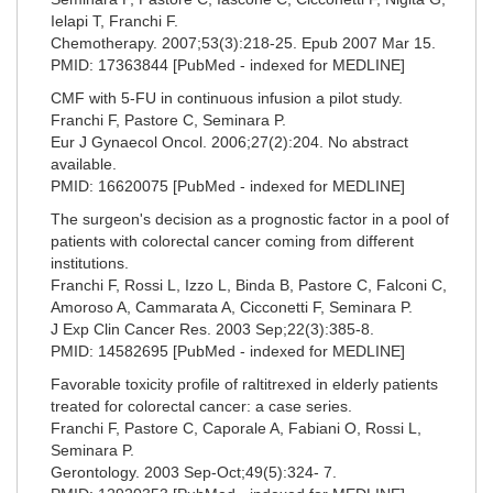
Ielapi T, Franchi F.
Chemotherapy. 2007;53(3):218-25. Epub 2007 Mar 15.
PMID: 17363844 [PubMed - indexed for MEDLINE]
CMF with 5-FU in continuous infusion a pilot study.
Franchi F, Pastore C, Seminara P.
Eur J Gynaecol Oncol. 2006;27(2):204. No abstract
available.
PMID: 16620075 [PubMed - indexed for MEDLINE]
The surgeon's decision as a prognostic factor in a pool of
patients with colorectal cancer coming from different
institutions.
Franchi F, Rossi L, Izzo L, Binda B, Pastore C, Falconi C,
Amoroso A, Cammarata A, Cicconetti F, Seminara P.
J Exp Clin Cancer Res. 2003 Sep;22(3):385-8.
PMID: 14582695 [PubMed - indexed for MEDLINE]
Favorable toxicity profile of raltitrexed in elderly patients
treated for colorectal cancer: a case series.
Franchi F, Pastore C, Caporale A, Fabiani O, Rossi L,
Seminara P.
Gerontology. 2003 Sep-Oct;49(5):324- 7.