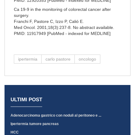
PMID: 12920353 [PubMed - indexed for MEDLINE]
Ca 19-9 in the monitoring of colorectal cancer after
surgery.
Franchi F, Pastore C, Izzo P, Calió E.
Med Oncol. 2001;18(3):237-8. No abstract available.
PMID: 11917949 [PubMed - indexed for MEDLINE]
ipertermia
carlo pastore
oncologo
ULTIMI POST
Adenocarcinoma gastrico con noduli al peritoneo e ...
Ipertermia tumore pancreas
HCC