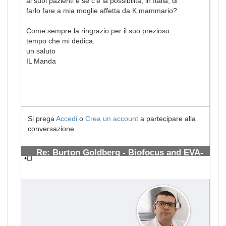
ai suoi pazienti e se c'è la possibilità, in Italia, di
farlo fare a mia moglie affetta da K mammario?
Come sempre la ringrazio per il suo prezioso
tempo che mi dedica,
un saluto
IL Manda
Si prega
Accedi
o
Crea un account
a partecipare alla
conversazione.
Re: Burton Goldberg - Biofocus and EVA-
PCD blood test
#1492