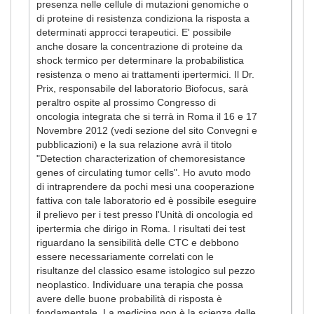
presenza nelle cellule di mutazioni genomiche o
di proteine di resistenza condiziona la risposta a
determinati approcci terapeutici. E' possibile
anche dosare la concentrazione di proteine da
shock termico per determinare la probabilistica
resistenza o meno ai trattamenti ipertermici. Il Dr.
Prix, responsabile del laboratorio Biofocus, sarà
peraltro ospite al prossimo Congresso di
oncologia integrata che si terrà in Roma il 16 e 17
Novembre 2012 (vedi sezione del sito Convegni e
pubblicazioni) e la sua relazione avrà il titolo
"Detection characterization of chemoresistance
genes of circulating tumor cells". Ho avuto modo
di intraprendere da pochi mesi una cooperazione
fattiva con tale laboratorio ed è possibile eseguire
il prelievo per i test presso l'Unità di oncologia ed
ipertermia che dirigo in Roma. I risultati dei test
riguardano la sensibilità delle CTC e debbono
essere necessariamente correlati con le
risultanze del classico esame istologico sul pezzo
neoplastico. Individuare una terapia che possa
avere delle buone probabilità di risposta è
fondamentale. La medicina non è la scienza delle