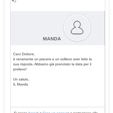
PCD blood test
#1493
MANDA
Caro Dottore,
è veramente un piacere e un sollievo aver letto la
sua risposta. Abbiamo già prenotato la data per il
prelievo!
Un saluto,
IL Manda
Si prega
Accedi
o
Crea un account
a partecipare alla