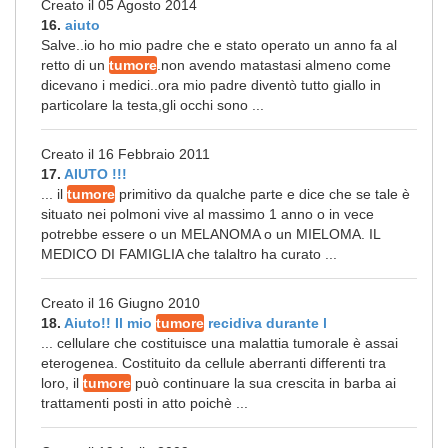
Creato il 05 Agosto 2014
16.
aiuto
Salve..io ho mio padre che e stato operato un anno fa al
retto di un
tumore
.non avendo matastasi almeno come
dicevano i medici..ora mio padre diventò tutto giallo in
particolare la testa,gli occhi sono ...
Creato il 16 Febbraio 2011
17.
AIUTO !!!
... il
tumore
primitivo da qualche parte e dice che se tale è
situato nei polmoni vive al massimo 1 anno o in vece
potrebbe essere o un MELANOMA o un MIELOMA. IL
MEDICO DI FAMIGLIA che talaltro ha curato ...
Creato il 16 Giugno 2010
18.
Aiuto!! Il mio
tumore
recidiva durante l
... cellulare che costituisce una malattia tumorale è assai
eterogenea. Costituito da cellule aberranti differenti tra
loro, il
tumore
può continuare la sua crescita in barba ai
trattamenti posti in atto poichè ...