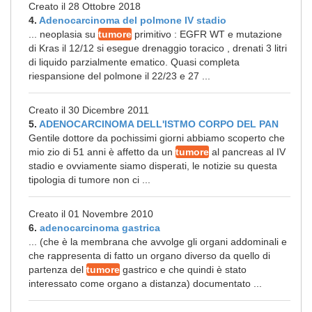
Creato il 28 Ottobre 2018
4.
Adenocarcinoma del polmone IV stadio
... neoplasia su
tumore
primitivo : EGFR WT e mutazione
di Kras il 12/12 si esegue drenaggio toracico , drenati 3 litri
di liquido parzialmente ematico. Quasi completa
riespansione del polmone il 22/23 e 27 ...
Creato il 30 Dicembre 2011
5.
ADENOCARCINOMA DELL'ISTMO CORPO DEL PAN
Gentile dottore da pochissimi giorni abbiamo scoperto che
mio zio di 51 anni è affetto da un
tumore
al pancreas al IV
stadio e ovviamente siamo disperati, le notizie su questa
tipologia di tumore non ci ...
Creato il 01 Novembre 2010
6.
adenocarcinoma gastrica
... (che è la membrana che avvolge gli organi addominali e
che rappresenta di fatto un organo diverso da quello di
partenza del
tumore
gastrico e che quindi è stato
interessato come organo a distanza) documentato ...