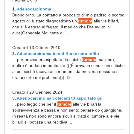
Pagina 1 di 6
1.
adenocarcinoma
Buongiorno, La contatto a proposito di mio padre; lo scorso
agosto gli è stato diagnosticato un
tumore
alle vie biliari,
che si è esteso al fegato. Il medico che l'ha avuto in
cura(Ospedale Molinette di ...
Creato il 13 Ottobre 2010
2.
Adenocarcinoma ben differenziato infiltr
... perforazione(sospettato da subito
tumore
maligno),
inoltre è andata in peritonite.(((È arriva in condizioni critiche
al ps poiché faceva accertamenti da mesi ma nessuno si
era accorto del problema))). Di ...
Creato il 29 Gennaio 2024
3.
Adenocarcinoma colecisti t3 asportato gu
... però leggo che per il
tumore
alle vie biliari la
sopravvivenza é bassa e non sento parlare do guarigione.
In realtà non sono ancora sicuri si tratti di tumore alle vie
biliari: si ipotizza una recidiva ...