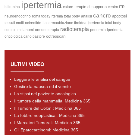
ipertermia
terapie di supporto
bilirubina
calore
centro ITR
cancro
apoptosi
neuroendocrino
roma today
rtermia total body
analisi
tessuti molli
octreotide
La termoablazione tiroidea
Ipertermia total body
radioterapia
contro i melanomi
ormonoterapia
pertermia
ipertermia
octreoscan
oncologica carlo pastore
ULTIMI VIDEO
Leggere le analisi del sangue
Gestire la nausea ed il vomito
La stipsi nel paziente oncologico
Il tumore della mammella: Medicina 365
Il Tumore del Colon : Medicina 365
La febbre neoplastica : Medicina 365
I Marcatori Tumorali: Medicina 365
Gli Epatocarcinomi: Medicina 365