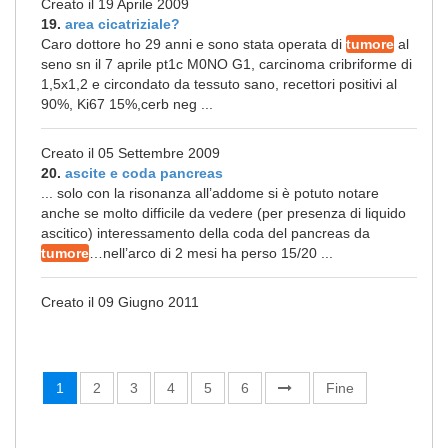
Creato il 19 Aprile 2009
19.
area cicatriziale?
Caro dottore ho 29 anni e sono stata operata di
tumore
al
seno sn il 7 aprile pt1c M0NO G1, carcinoma cribriforme di
1,5x1,2 e circondato da tessuto sano, recettori positivi al
90%, Ki67 15%,cerb neg ...
Creato il 05 Settembre 2009
20.
ascite e coda pancreas
... solo con la risonanza all’addome si è potuto notare
anche se molto difficile da vedere (per presenza di liquido
ascitico) interessamento della coda del pancreas da
tumore
…nell’arco di 2 mesi ha perso 15/20 ...
Creato il 09 Giugno 2011
1
2
3
4
5
6
Fine