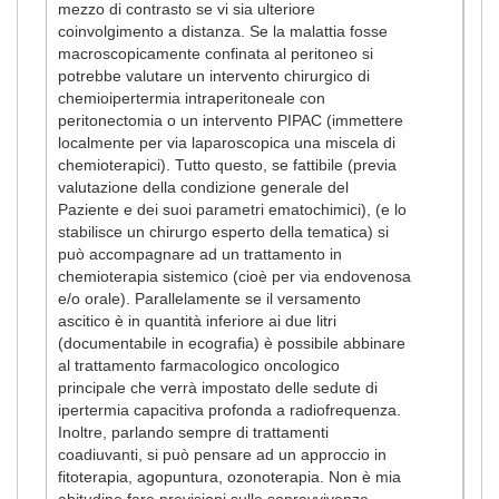
mezzo di contrasto se vi sia ulteriore
coinvolgimento a distanza. Se la malattia fosse
macroscopicamente confinata al peritoneo si
potrebbe valutare un intervento chirurgico di
chemioipertermia intraperitoneale con
peritonectomia o un intervento PIPAC (immettere
localmente per via laparoscopica una miscela di
chemioterapici). Tutto questo, se fattibile (previa
valutazione della condizione generale del
Paziente e dei suoi parametri ematochimici), (e lo
stabilisce un chirurgo esperto della tematica) si
può accompagnare ad un trattamento in
chemioterapia sistemico (cioè per via endovenosa
e/o orale). Parallelamente se il versamento
ascitico è in quantità inferiore ai due litri
(documentabile in ecografia) è possibile abbinare
al trattamento farmacologico oncologico
principale che verrà impostato delle sedute di
ipertermia capacitiva profonda a radiofrequenza.
Inoltre, parlando sempre di trattamenti
coadiuvanti, si può pensare ad un approccio in
fitoterapia, agopuntura, ozonoterapia. Non è mia
abitudine fare previsioni sulle sopravvivenze