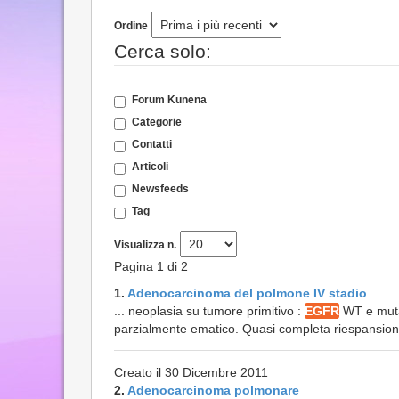
Ordine
Cerca solo:
Forum Kunena
Categorie
Contatti
Articoli
Newsfeeds
Tag
Visualizza n.
Pagina 1 di 2
1.
Adenocarcinoma del polmone IV stadio
... neoplasia su tumore primitivo :
EGFR
WT e mutaz
parzialmente ematico. Quasi completa riespansione
Creato il 30 Dicembre 2011
2.
Adenocarcinoma polmonare