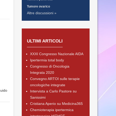
Tumore ovarico
Altre discussioni »
ULTIMI ARTICOLI
XXXI Congresso Nazionale AIDA
Ipertermia total body
Congresso di Oncologia
Integrata 2020
Convegno ARTOI sulle terapie
oncologiche integrate
quido
Intervista a Carlo Pastore su
Sanissimi
Cristiana Aperio su Medicina365
Chemioterapia ipertermica