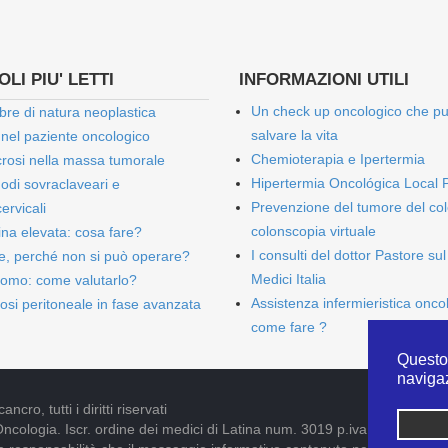
LI PIU' LETTI
INFORMAZIONI UTILI
Un check up oncologico che p
bre di natura neoplastica
salvare la vita
 nel paziente oncologico
Chemioterapia e Ipertermia
rosi nella massa tumorale
Hipertermia Oncológica Local 
onodi sovraclaveari e
Prevenzione del tumore del col
ervicali
colonscopia virtuale
bina elevata: cosa fare?
I consulti del dottor Pastore sul
e, perché non si può operare?
Medici Italia
omo: come valutarlo?
Assistenza infermieristica onco
osi peritoneale in fase avanzata
come fare ?
Questo 
naviga
cro, tutti i diritti riservati
Oncologia. Iscr. ordine dei medici di Latina num. 3019 p.iva 09052841005