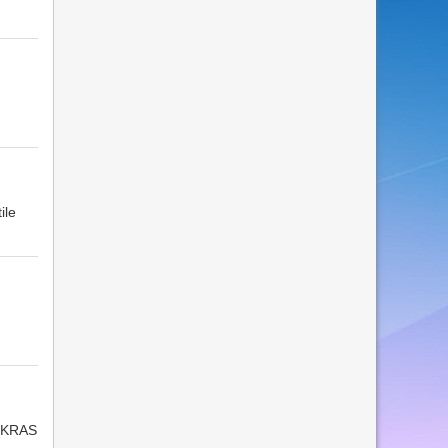
ile
di KRAS