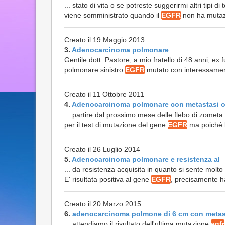
... stato di vita o se potreste suggerirmi altri tipi 
viene somministrato quando il
EGFR
non ha mutazio
Creato il 19 Maggio 2013
3.
Adenocarcinoma polmonare
Gentile dott. Pastore, a mio fratello di 48 anni, e
polmonare sinistro
EGFR
mutato con interessament
Creato il 11 Ottobre 2011
4.
Adenocarcinoma polmonare con metastasi 
... partire dal prossimo mese delle flebo di zometa.
per il test di mutazione del gene
EGFR
ma poiché l
Creato il 26 Luglio 2014
5.
Adenocarcinoma polmonare e resistenza al
... da resistenza acquisita in quanto si sente molt
E' risultata positiva al gene
EGFR
, precisamente h
Creato il 20 Marzo 2015
6.
adenocarcinoma polmone di 6 cm con meta
... attendiamo il risultato dell'ultima mutazione
egfr