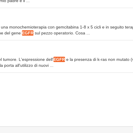
mio padre e il ...
 una monochemioterapia con gemcitabina 1-8 x 5 cicli e in seguito tera
one del gene
EGFR
sul pezzo operatorio. Cosa ...
el tumore. L'espressione dell'
EGFR
e la presenza di k-ras non mutato (
 porta all'utilizzo di nuovi ...