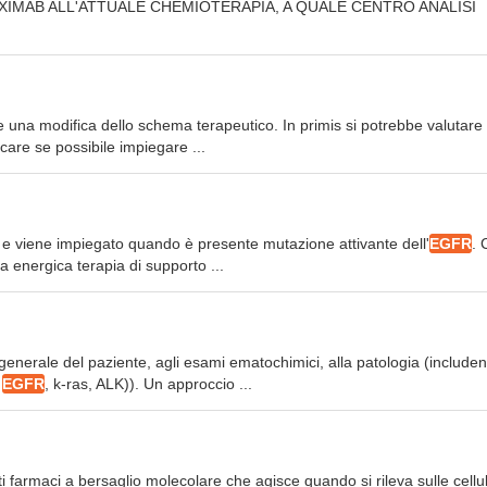
UXIMAB ALL'ATTUALE CHEMIOTERAPIA, A QUALE CENTRO ANALISI
e una modifica dello schema terapeutico. In primis si potrebbe valutare 
icare se possibile impiegare ...
ssa) e viene impiegato quando è presente mutazione attivante dell'
EGFR
. 
 energica terapia di supporto ...
generale del paziente, agli esami ematochimici, alla patologia (includen
o
EGFR
, k-ras, ALK)). Un approccio ...
ti farmaci a bersaglio molecolare che agisce quando si rileva sulle cellu