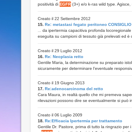
positività di
EGFR
(3+) e/o k-ras wild type. Agisce, s
Creato il 22 Settembre 2012
15.
Re: metastasi fegato peritoneo CONSIGLIO
... da ipertermia capacitiva profonda locoregional
eseguita su campioni di tessuto già prelevati ed 
Creato il 29 Luglio 2012
16.
Re: Neoplasia retto
Gentile Maria, la determinazione su preparato istol
sicuramente per determinare l'eventuale responsivit
Creato il 19 Giugno 2013
17.
Re:adenocarcinoma del retto
Cara Maura, in realtà quello che mi premeva sapere 
rilevazioni possono dire se eventualmente si può i
Creato il 06 Luglio 2009
18.
Re:Efficacia Ipertermia per trattamento
Gentile Dr. Pastore, prima di tutto la ringrazio per 