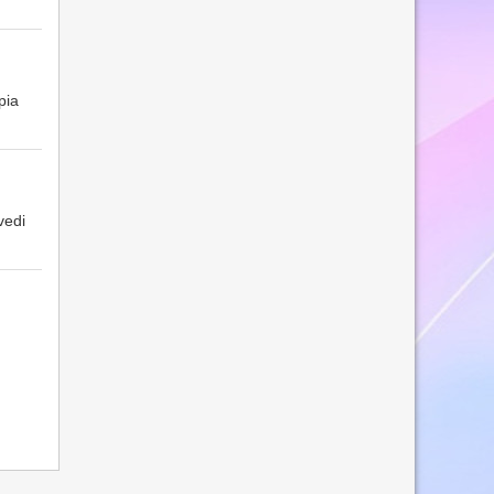
pia
vedi