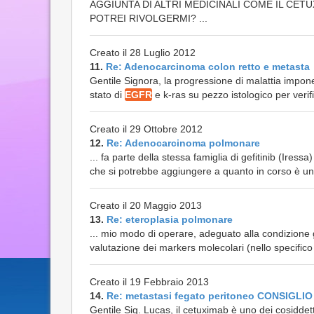
AGGIUNTA DI ALTRI MEDICINALI COME IL CET
POTREI RIVOLGERMI? ...
Creato il 28 Luglio 2012
11.
Re: Adenocarcinoma colon retto e metasta
Gentile Signora, la progressione di malattia impon
stato di
EGFR
e k-ras su pezzo istologico per verif
Creato il 29 Ottobre 2012
12.
Re: Adenocarcinoma polmonare
... fa parte della stessa famiglia di gefitinib (Ire
che si potrebbe aggiungere a quanto in corso è una
Creato il 20 Maggio 2013
13.
Re: eteroplasia polmonare
... mio modo di operare, adeguato alla condizione 
valutazione dei markers molecolari (nello specific
Creato il 19 Febbraio 2013
14.
Re: metastasi fegato peritoneo CONSIGLIO
Gentile Sig. Lucas, il cetuximab è uno dei cosiddet