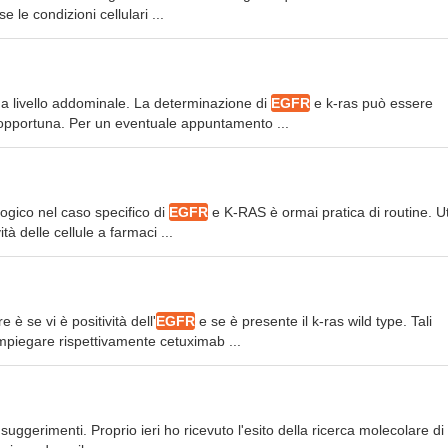
e le condizioni cellulari ...
e a livello addominale. La determinazione di
EGFR
e k-ras può essere
è opportuna. Per un eventuale appuntamento ...
ogico nel caso specifico di
EGFR
e K-RAS è ormai pratica di routine. Ut
à delle cellule a farmaci ...
è se vi è positività dell'
EGFR
e se è presente il k-ras wild type. Tali
mpiegare rispettivamente cetuximab ...
i suggerimenti. Proprio ieri ho ricevuto l'esito della ricerca molecolare 