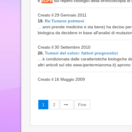
e
EGFR
sui reperti citologici della broncoscopia di 
Creato il 29 Gennaio 2011
19.
Re:Tumore polmoni
... anni prende medicine e sta bene) ha deciso per
biologica da decidere in base all'analisi di mutazi
Creato il 30 Settembre 2010
20.
Tumori del colon: fattori prognostici
... è condizionata dalle caratteristiche biologiche d
altri articoli sul sito www.ipertermiaroma.it) aprono la
Creato il 16 Maggio 2009
1
2
Fine