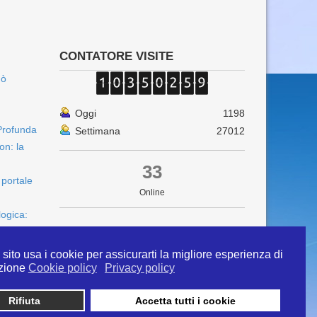
CONTATORE VISITE
uò
Oggi
1198
Profunda
Settimana
27012
on: la
33
 portale
Online
logica:
sito usa i cookie per assicurarti la migliore esperienza di
zione
Cookie policy
Privacy policy
Rifiuta
Accetta tutti i cookie
 info@ipertermiaitalia.it tel. 331/9584817 . Il