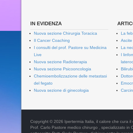
IN EVIDENZA
ARTICO
Nuova sezione Chirurgia Toracica
La feb
Il Cancer Coaching
Ascite
I consulti del prof. Pastore su Medicina
La nec
Live
I linf
Nuova sezione Radioterapia
lateroc
Nuova sezione Psicooncologia
Biliru
Chemioembolizzazione delle metastasi
Dottor
del fegato
Emocr
Nuova sezione di ginecologia
Carcin
Copyright © 2026 Ipertermia Italia, il calore che cura il can
Prof. Carlo Pastore medico chirurgo , specializzato in 