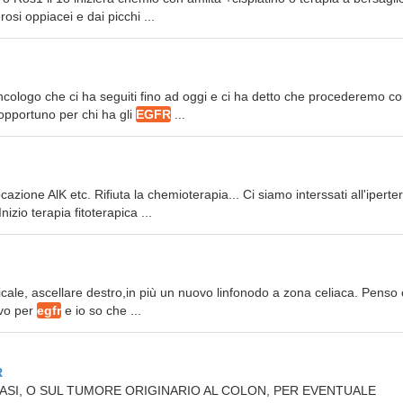
si oppiacei e dai picchi ...
oncologo che ci ha seguiti fino ad oggi e ci ha detto che procederemo c
 opportuno per chi ha gli
EGFR
...
cazione AlK etc. Rifiuta la chemioterapia... Ci siamo interssati all'iperte
zio terapia fitoterapica ...
rvicale, ascellare destro,in più un nuovo linfonodo a zona celiaca. Penso 
ivo per
egfr
e io so che ...
R
TASI, O SUL TUMORE ORIGINARIO AL COLON, PER EVENTUALE