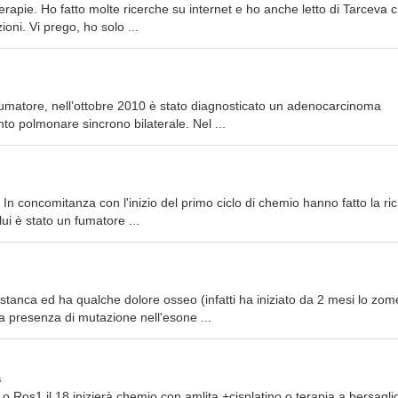
di terapie. Ho fatto molte ricerche su internet e ho anche letto di Tarceva 
ni. Vi prego, ho solo ...
x fumatore, nell’ottobre 2010 è stato diagnosticato un adenocarcinoma
o polmonare sincrono bilaterale. Nel ...
o
 In concomitanza con l'inizio del primo ciclo di chemio hanno fatto la ri
ui è stato un fumatore ...
o stanca ed ha qualche dolore osseo (infatti ha iniziato da 2 mesi lo zom
a presenza di mutazione nell'esone ...
s
o Ros1 il 18 inizierà chemio con amlita +cisplatino o terapia a bersaglio