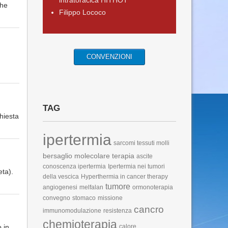
intratoracica HITHOT
che
Filippo Lococo
CONVENZIONI
TAG
chiesta
ipertermia
sarcomi tessuti molli
bersaglio molecolare
terapia
ascite
conoscenza ipertermia
Ipertermia nei tumori
eta).
della vescica
Hyperthermia in cancer therapy
tumore
angiogenesi
melfalan
ormonoterapia
convegno
stomaco
missione
cancro
immunomodulazione
resistenza
chemioterapia
 in
calore