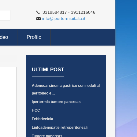
3319584817 - 3911216046
info@ipertermiaitalia.it
ideo
Profilo
ULTIMI POST
Adenocarcinoma gastrico con noduli al
peritoneo e ...
Ipertermia tumore pancreas
HCC
Febbricciola
Linfoadenopatie retroperitoneali
Tumore pancreas