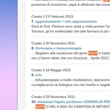
presenza di mutazione. papà è affaticato dai numero
Creato il 13 Febbraio 2019
7.
aggiornamento + info appuntamento
Gent.le Dott. Pastore sono stata a visita presso l'
Tarceva, gli ho evidenziato che tale farmaco è più
Creato il 30 Novembre 2011
8.
fitoterapia e immunoterapia
... Negativo alla mutazione del gene
EGFR
e traslo
ma ci hanno detto che non funziona... Aprile 2015 Ini
Creato il 18 Maggio 2015
9.
info
... linfoadenopatie a livello mediastinico, lateroce
consiglieranno la biologica ma mio marito è negat
Creato il 29 Novembre 2011
10.
metastasi fegato peritoneo CONSIGLIO PE
...
EGFR
O DEL K-RAS SU CAMPIONI DI METAS