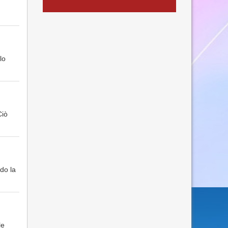
lo
Ciò
do la
le