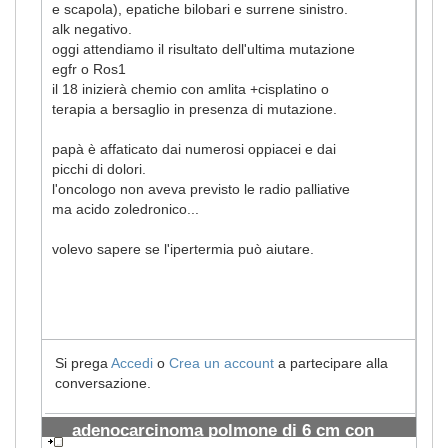
e scapola), epatiche bilobari e surrene sinistro.
alk negativo.
oggi attendiamo il risultato dell'ultima mutazione
egfr o Ros1
il 18 inizierà chemio con amlita +cisplatino o
terapia a bersaglio in presenza di mutazione.
papà è affaticato dai numerosi oppiacei e dai
picchi di dolori.
l'oncologo non aveva previsto le radio palliative
ma acido zoledronico...
volevo sapere se l'ipertermia può aiutare.
Si prega
Accedi
o
Crea un account
a partecipare alla
conversazione.
adenocarcinoma polmone di 6 cm con