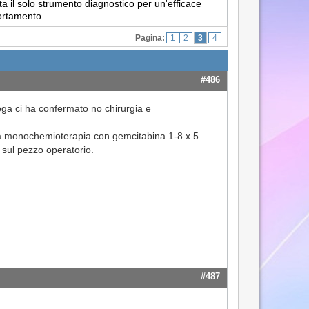
a il solo strumento diagnostico per un'efficace
portamento
Pagina:
1
2
3
4
#486
loga ci ha confermato no chirurgia e
una monochemioterapia con gemcitabina 1-8 x 5
R sul pezzo operatorio.
#487