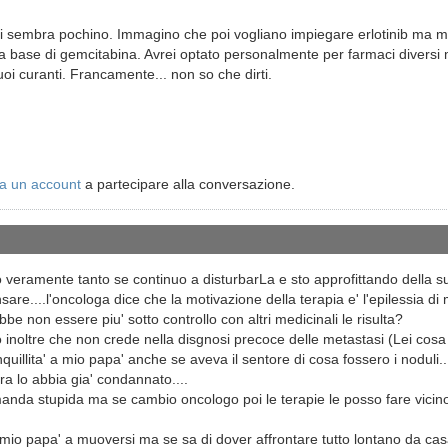
i sembra pochino. Immagino che poi vogliano impiegare erlotinib ma ma
 a base di gemcitabina. Avrei optato personalmente per farmaci diver
uoi curanti. Francamente... non so che dirti.
a un account
a partecipare alla conversazione.
veramente tanto se continuo a disturbarLa e sto approfittando della sua dis
sare....l'oncologa dice che la motivazione della terapia e' l'epilessia d
be non essere piu' sotto controllo con altri medicinali le risulta?
to inoltre che non crede nella disgnosi precoce delle metastasi (Lei cos
uillita' a mio papa' anche se aveva il sentore di cosa fossero i noduli...
a lo abbia gia' condannato....
anda stupida ma se cambio oncologo poi le terapie le posso fare vicino 
mio papa' a muoversi ma se sa di dover affrontare tutto lontano da cas