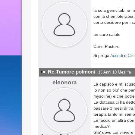
la sola gemcitabina m
con la chemioterapia
certo decidere per i s
un caro saluto
Carlo Pastore
Si prega
Accedi
o
Cre
Re:Tumore polmoni
15 Anni 10 Mesi fa
eleonora
La capisco e mi scuso 
Io non so piu' che pen
mysoline) e che potreb
La dott.ssa ci ha det
passare 3 mesi di tranq
terapia tanto mi sembr
Le faccio un'altra dom
medico?
Gia' devo convinvere 