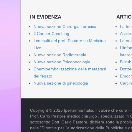
IN EVIDENZA
ARTICO
Nuova sezione Chirurgia Toracica
La feb
Il Cancer Coaching
Ascite
I consulti del prof. Pastore su Medicina
La nec
Live
I linf
Nuova sezione Radioterapia
lateroc
Nuova sezione Psicooncologia
Biliru
Chemioembolizzazione delle metastasi
Dottor
del fegato
Emocr
Nuova sezione di ginecologia
Carcin
Copyright © 2026 Ipertermia Italia, il calore che cura il can
Prof. Carlo Pastore medico chirurgo , specializzato in 
sottoscritto Dott. Carlo Pastore, dichiara sotto la pro
nelle "Direttive per l'autorizzazione della Pubblicità e d