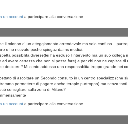
a un account
a partecipare alla conversazione.
che il mionon e' un atteggiamento arrendevole ma solo confuso....purtr
re e ho ricevuto poche spiegaz dai ns medici.
petta possibilità diverse(lei ha escluso l'intervento ma un suo collega
e ed avere certezza che non si possa fare) e per chi non ne capisce di 
ome decidere? Mi sento addosso una responsablita troppo grande nei conf
cettato di ascoltare un Secondo consulto in un centro specializz (che s
otremmo permettere di pagare anche terapie purtroppo) ma senza tanti 
 può consigliare sulla zona di Milano?
 immensamente
a un account
a partecipare alla conversazione.