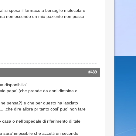
l si sposa il farmaco a bersaglio molecolare
si ma non essendo un mio paziente non posso
#489
ponibilia'...............
i mio papa' (che prende da anni dintoina e
a ne pensa?) e che per questo ha lasciato
....che dire allora pr tanto cosi' puo' non fare
casa o nell'ospedale di riferimento di tale
a sara' impssibile che accetti un secondo