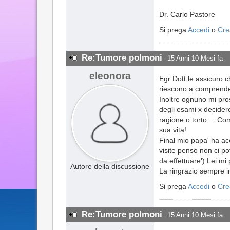
Dr. Carlo Pastore
Si prega
Accedi
o
Cre
Re:Tumore polmoni
15 Anni 10 Mesi fa
eleonora
Egr Dott le assicuro 
riescono a comprende
Inoltre ognuno mi pros
degli esami x decider
ragione o torto.... C
sua vita!
Final mio papa' ha ac
visite penso non ci p
da effettuare') Lei mi
Autore della discussione
La ringrazio sempre
Si prega
Accedi
o
Cre
Re:Tumore polmoni
15 Anni 10 Mesi fa