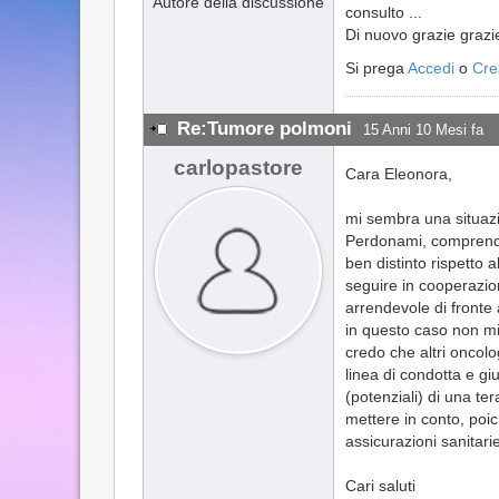
Autore della discussione
consulto ...
Di nuovo grazie grazie
Si prega
Accedi
o
Cre
Re:Tumore polmoni
15 Anni 10 Mesi fa
carlopastore
Cara Eleonora,
mi sembra una situazio
Perdonami, comprendo 
ben distinto rispetto
seguire in cooperazi
arrendevole di fronte
in questo caso non mi
credo che altri oncol
linea di condotta e gi
(potenziali) di una te
mettere in conto, poi
assicurazioni sanitarie
Cari saluti