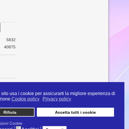
5832
40875
sito usa i cookie per assicurarti la migliore esperienza di
zione
Cookie policy
Privacy policy
Rifiuta
Accetta tutti i cookie
 info@ipertermiaitalia.it tel. 331/9584817 . Il
ito è diramato nel rispetto delle Linee Guida contenute
zioni Cookie:
tivi clinici" - Delibera n. 129/2007