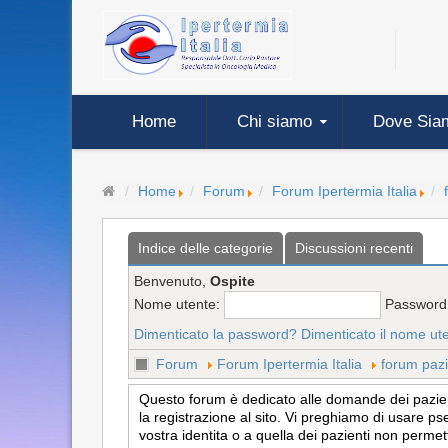
Home
Chi siamo
Dove Sia
Home
Forum
Forum Ipertermia Italia
Indice delle categorie
Discussioni recenti
Benvenuto,
Ospite
Nome utente:
Password
Dimenticato la password?
Dimenticato il nome ut
Forum
Forum Ipertermia Italia
forum pazi
Questo forum è dedicato alle domande dei pazienti
la registrazione al sito. Vi preghiamo di usare ps
vostra identita o a quella dei pazienti non permet