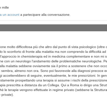
 mille
a un account
a partecipare alla conversazione.
ne molto difficoltosa più che altro dal punto di vista psicologico (oltre 
lo sconforto di fronte alla malattia ma non comprendo la difficoltà ad 
 all'approccio in chemioterapia ed in medicina complementare e non mi s
one con un neurologo l'andamento delle problematiche neurologiche. 
 alla malattia sebbene ovviamente sia il primo a sostenere che non occo
 sembra, almeno non ora. Sono poi favorevole alla diagnosi precoce ed
ogi accetterebbero di seguire, eventualmente, le mie prescrizioni. In g
ustamente prospettando una terapia si assume i rischi della prescrizion
rapia prescritta a distanza da un Collega. Qui a Roma io dirigo una Str
chè le terapie vengono effettuate in regime privato (sebbene la Strutt
 private).