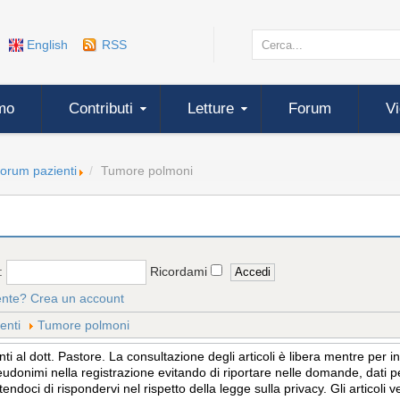
English
RSS
mo
Contributi
Letture
Forum
V
forum pazienti
Tumore polmoni
:
Ricordami
ente?
Crea un account
enti
Tumore polmoni
 al dott. Pastore. La consultazione degli articoli è libera mentre per 
eudonimi nella registrazione evitando di riportare nelle domande, dati per
tendoci di rispondervi nel rispetto della legge sulla privacy. Gli articol