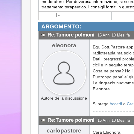
moderatore. Per doverosa informazione, si ricorda
trattamento terapeutico. I consigli forniti in q
ARGOMENTO:
Re:Tumore polmoni
15 Anni 10 Mesi fa
eleonora
Egr. Dott.Pastore appr
radioterapia ma solo
Dati i pregressi prob
cicli e in seguito ter
Cosa ne pensa? Ho l'im
Purtroppo papa' e' giu
La ringrazio nuovame
Eleonora
Autore della discussione
Si prega
Accedi
o
Cre
Re:Tumore polmoni
15 Anni 10 Mesi fa
carlopastore
Cara Eleonora,