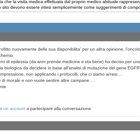
 che la visita medica effettuata dal proprio medico abituale rappresent
uesto sito devono essere intesi semplicemente come suggerimenti di com
ofitto nuovamente della sua disponibilita' per un altra opinione, l'onco
 chemio
lemi di epilessia (da anni prende medicine e sta bene) ha deciso per 
apia biologica da decidere in base all'analisi di mutazione del gene EGF
pressione, non applicando i protocolli, che ci siamo arresi.....
 di morale e non vuole sentire altre campane.....
nte
a un account
a partecipare alla conversazione.