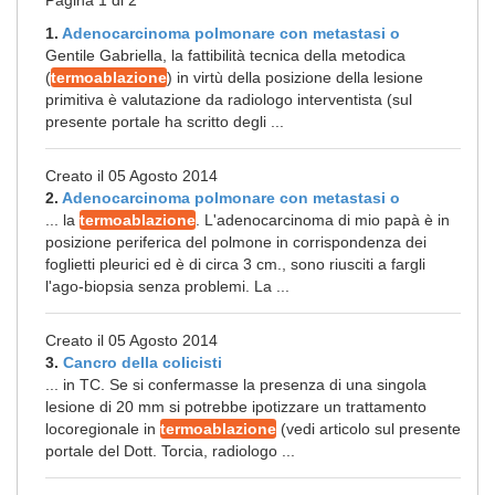
Pagina 1 di 2
1.
Adenocarcinoma polmonare con metastasi o
Gentile Gabriella, la fattibilità tecnica della metodica
(
termoablazione
) in virtù della posizione della lesione
primitiva è valutazione da radiologo interventista (sul
presente portale ha scritto degli ...
Creato il 05 Agosto 2014
2.
Adenocarcinoma polmonare con metastasi o
... la
termoablazione
. L'adenocarcinoma di mio papà è in
posizione periferica del polmone in corrispondenza dei
foglietti pleurici ed è di circa 3 cm., sono riusciti a fargli
l'ago-biopsia senza problemi. La ...
Creato il 05 Agosto 2014
3.
Cancro della colicisti
... in TC. Se si confermasse la presenza di una singola
lesione di 20 mm si potrebbe ipotizzare un trattamento
locoregionale in
termoablazione
(vedi articolo sul presente
portale del Dott. Torcia, radiologo ...