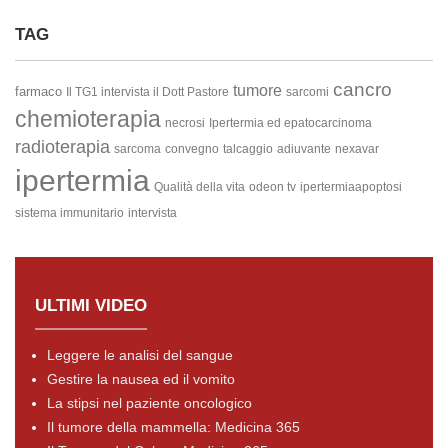
TAG
cancro
tumore
farmaco
Il TG1 intervista il Dott Pastore
sarcomi
chemioterapia
necrosi
Ipertermia ed epatocarcinoma
radioterapia
sarcoma
convegno
talcaggio
adiuvante
nexavar
ipertermia
Qualità della vita
odeon tv
ipertermiaapoptosi
sistema immunitario
intervista
ULTIMI VIDEO
Leggere le analisi del sangue
Gestire la nausea ed il vomito
La stipsi nel paziente oncologico
Il tumore della mammella: Medicina 365