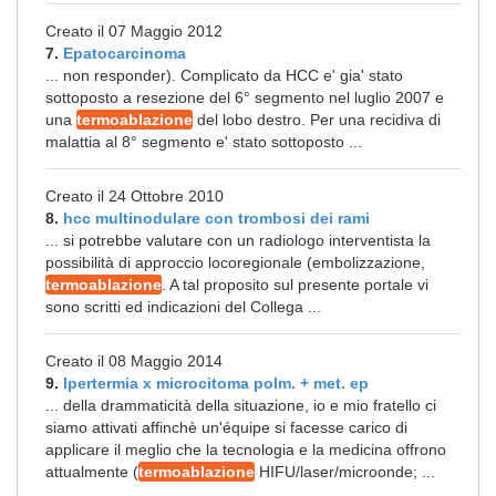
Creato il 07 Maggio 2012
7.
Epatocarcinoma
... non responder). Complicato da HCC e' gia' stato
sottoposto a resezione del 6° segmento nel luglio 2007 e
una
termoablazione
del lobo destro. Per una recidiva di
malattia al 8° segmento e' stato sottoposto ...
Creato il 24 Ottobre 2010
8.
hcc multinodulare con trombosi dei rami
... si potrebbe valutare con un radiologo interventista la
possibilità di approccio locoregionale (embolizzazione,
termoablazione
. A tal proposito sul presente portale vi
sono scritti ed indicazioni del Collega ...
Creato il 08 Maggio 2014
9.
Ipertermia x microcitoma polm. + met. ep
... della drammaticità della situazione, io e mio fratello ci
siamo attivati affinchè un'équipe si facesse carico di
applicare il meglio che la tecnologia e la medicina offrono
attualmente (
termoablazione
HIFU/laser/microonde; ...