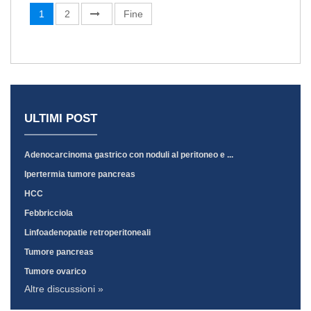
1
2
Fine
ULTIMI POST
Adenocarcinoma gastrico con noduli al peritoneo e ...
Ipertermia tumore pancreas
HCC
Febbricciola
Linfoadenopatie retroperitoneali
Tumore pancreas
Tumore ovarico
Altre discussioni »