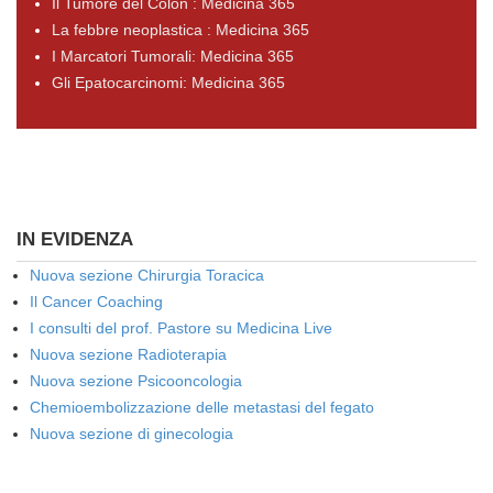
Il Tumore del Colon : Medicina 365
La febbre neoplastica : Medicina 365
I Marcatori Tumorali: Medicina 365
Gli Epatocarcinomi: Medicina 365
IN EVIDENZA
Nuova sezione Chirurgia Toracica
Il Cancer Coaching
I consulti del prof. Pastore su Medicina Live
Nuova sezione Radioterapia
Nuova sezione Psicooncologia
Chemioembolizzazione delle metastasi del fegato
Nuova sezione di ginecologia