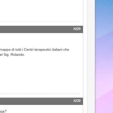
#229
appa di tutti i Centri terapeutici italiani che
el Sig. Rolando.
#230
unga?