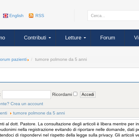
English
RSS
mo
Contributi
Letture
Forum
V
forum pazienti
tumore polmone da 5 anni
:
Ricordami
ente?
Crea un account
enti
tumore polmone da 5 anni
 al dott. Pastore. La consultazione degli articoli è libera mentre per 
eudonimi nella registrazione evitando di riportare nelle domande, dati per
tendoci di rispondervi nel rispetto della legge sulla privacy. Gli articol