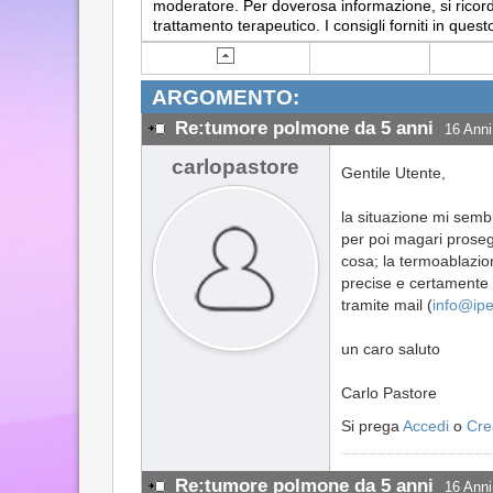
moderatore. Per doverosa informazione, si ricorda
trattamento terapeutico. I consigli forniti in q
ARGOMENTO:
Re:tumore polmone da 5 anni
16 Anni
carlopastore
Gentile Utente,
la situazione mi semb
per poi magari proseg
cosa; la termoablazio
precise e certamente 
tramite mail (
info@ipe
un caro saluto
Carlo Pastore
Si prega
Accedi
o
Cre
Re:tumore polmone da 5 anni
16 Anni