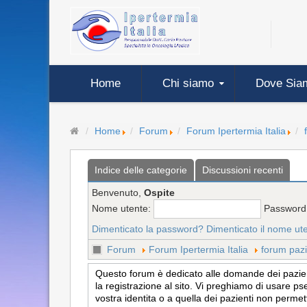
Home
Chi siamo
Dove Sia
Home
Forum
Forum Ipertermia Italia
Indice delle categorie
Discussioni recenti
Benvenuto,
Ospite
Nome utente:
Password
Dimenticato la password?
Dimenticato il nome ut
Forum
Forum Ipertermia Italia
forum pazi
Questo forum è dedicato alle domande dei pazienti
la registrazione al sito. Vi preghiamo di usare ps
vostra identita o a quella dei pazienti non permet