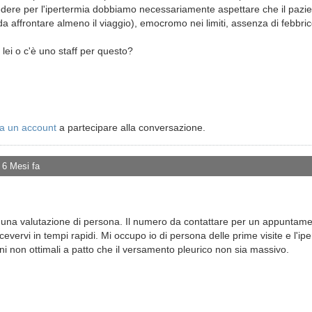
dere per l'ipertermia dobbiamo necessariamente aspettare che il pazient
da affrontare almeno il viaggio), emocromo nei limiti, assenza di febb
fa lei o c'è uno staff per questo?
a un account
a partecipare alla conversazione.
 6 Mesi fa
na valutazione di persona. Il numero da contattare per un appuntament
cevervi in tempi rapidi. Mi occupo io di persona delle prime visite e l'ip
ni non ottimali a patto che il versamento pleurico non sia massivo.