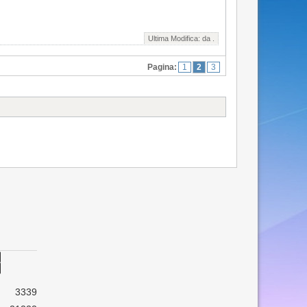
Ultima Modifica: da
.
Pagina:
1
2
3
3339