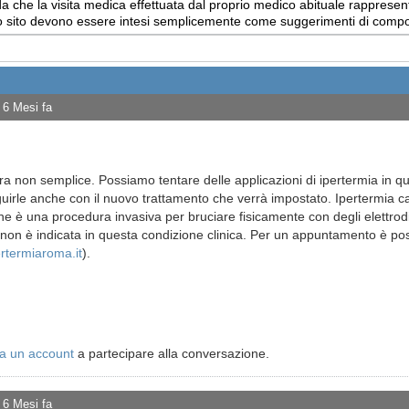
 che la visita medica effettuata dal proprio medico abituale rappresent
uesto sito devono essere intesi semplicemente come suggerimenti di com
 6 Mesi fa
ra non semplice. Possiamo tentare delle applicazioni di ipertermia in 
uirle anche con il nuovo trattamento che verrà impostato. Ipertermia c
ne è una procedura invasiva per bruciare fisicamente con degli elettrodi
non è indicata in questa condizione clinica. Per un appuntamento è poss
rtermiaroma.it
).
a un account
a partecipare alla conversazione.
 6 Mesi fa