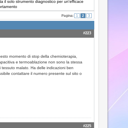
a il solo strumento diagnostico per un'efficace
portamento
Pagina:
1
2
3
#223
questo momento di stop della chemioterapia,
apacitiva e termoablazione non sono la stessa
 tessuto malato. Ha delle indicazioni ben
ibile contattare il numero presente sul sito o
#225