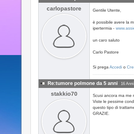
carlopastore
Gentile Utente,
è possibile avere la m
ipertermia -
www.assie
un caro saluto
Carlo Pastore
Si prega
Accedi
o
Cre
Re:tumore polmone da 5 anni
16 Anni
stakkio70
Scusi ancora ma me n
Viste le pessime condiz
questo tipo di tratta
GRAZIE.