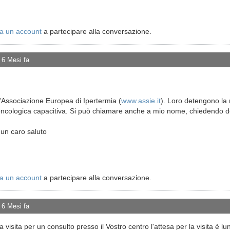
a un account
a partecipare alla conversazione.
 6 Mesi fa
l'Associazione Europea di Ipertermia (
www.assie.it
). Loro detengono la m
oncologica capacitiva. Si può chiamare anche a mio nome, chiedendo d
 un caro saluto
a un account
a partecipare alla conversazione.
 6 Mesi fa
visita per un consulto presso il Vostro centro l'attesa per la visita è l