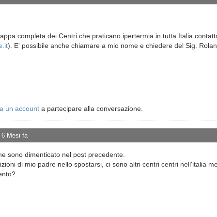
appa completa dei Centri che praticano ipertermia in tutta Italia contat
.it
). E' possibile anche chiamare a mio nome e chiedere del Sig. Rola
a un account
a partecipare alla conversazione.
 6 Mesi fa
e sono dimenticato nel post precedente.
ioni di mio padre nello spostarsi, ci sono altri centri centri nell'italia
mento?