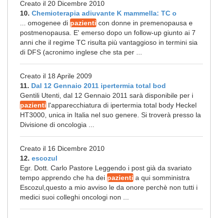
Creato il 20 Dicembre 2010
10.
Chemioterapia adiuvante K mammella: TC o
... omogenee di
pazienti
con donne in premenopausa e
postmenopausa. E' emerso dopo un follow-up giunto ai 7
anni che il regime TC risulta più vantaggioso in termini sia
di DFS (acronimo inglese che sta per ...
Creato il 18 Aprile 2009
11.
Dal 12 Gennaio 2011 ipertermia total bod
Gentili Utenti, dal 12 Gennaio 2011 sarà disponibile per i
pazienti
l'apparecchiatura di ipertermia total body Heckel
HT3000, unica in Italia nel suo genere. Si troverà presso la
Divisione di oncologia ...
Creato il 16 Dicembre 2010
12.
escozul
Egr. Dott. Carlo Pastore Leggendo i post già da svariato
tempo apprendo che ha dei
pazienti
a qui somministra
Escozul,questo a mio avviso le da onore perchè non tutti i
medici suoi colleghi oncologi non ...