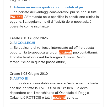
Pagina 1 di 6
1.
Adenocarcinoma gastrico con noduli al pe
... ha portato dei vantaggi considerevoli pur se non in tutti i
Pazienti
. Affrontando nello specifico la condizione clinica in
oggetto, l'atteggiamento di diffusività della neoplasia è
coerente con le risultanze ...
Creato il 15 Giugno 2026
2.
AI COLLEGHI
... Se qualcuno di voi fosse interessato ad offrire questa
opportunità terapeutica ai propri
pazienti
può contattarmi.
Il nostro territorio avrebbe bisogno di nuovi Centri
terapeutici ed in questo posso offrire, ...
Creato il 08 Giugno 2010
3.
AIUTO !!!
... tumorali e ancora dobbiamo avere l'esito e se mi chiede
che fine ha fatto la TAC TOTALBODY beh... le devo
rispondere che il macchinario all'Ospedale di Reggio
Calabria è ROTTO!!! e tutti i
pazienti
sono ...