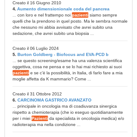
Creato il 16 Giugno 2010
4.
Aumento dimensionionale coda del pancrea
... con loro e nel frattempo noi
pazienti
siamo sempre
quelli che la prendono in quel posto. Ma le sembra normale
che nessuno mi abbia avvisato che avrei subito una
sedazione, che avrei subito una biopsia ...
Creato il 06 Luglio 2024
5.
Burton Goldberg - Biofocus and EVA-PCD b
... se questo screening/esame ha una valenza scientifica
oggettiva, cosa ne pensa e se lo hai mai richiesto ai suoi
pazienti
e se c'è la possibilità, in Italia, di farlo fare a mia
moglie affetta da K mammario? Come ...
Creato il 31 Ottobre 2012
6.
CARCINOMA GASTRICO AVANZATO
... principale in oncologia ma di coadiuvanza sinergica
rispetto a chemioterapia (che io eseguo quotidianamente
per i miei
Pazienti
da specialista in oncologia medica) e/o
radioterapia ma nella condizione ...