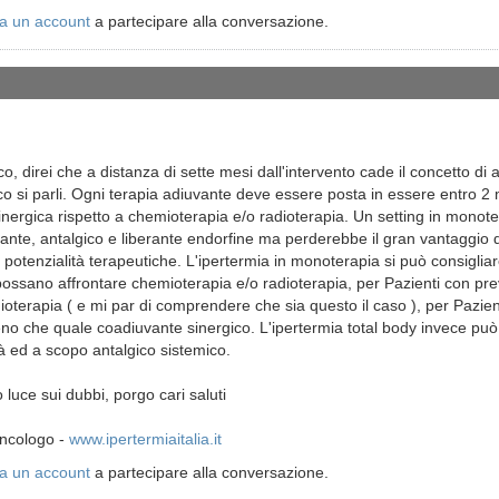
a un account
a partecipare alla conversazione.
co, direi che a distanza di sette mesi dall'intervento cade il concetto d
co si parli. Ogni terapia adiuvante deve essere posta in essere entro 2 m
nergica rispetto a chemioterapia e/o radioterapia. Un setting in monoter
nte, antalgico e liberante endorfine ma perderebbe il gran vantaggio
o potenzialità terapeutiche. L'ipertermia in monoterapia si può consigliar
ossano affrontare chemioterapia e/o radioterapia, per Pazienti con prev
ioterapia ( e mi par di comprendere che sia questo il caso ), per Pazien
o che quale coadiuvante sinergico. L'ipertermia total body invece pu
à ed a scopo antalgico sistemico.
 luce sui dubbi, porgo cari saluti
oncologo -
www.ipertermiaitalia.it
a un account
a partecipare alla conversazione.