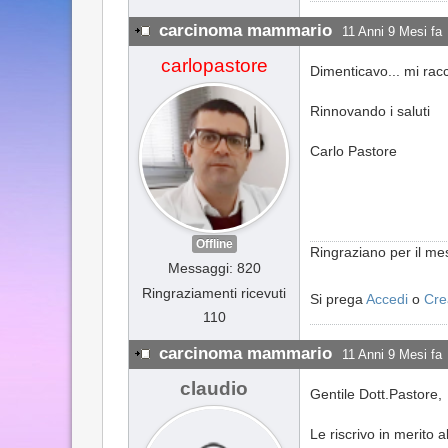
carcinoma mammario
11 Anni 9 Mesi fa
carlopastore
Dimenticavo... mi rac
Rinnovando i saluti
Carlo Pastore
Offline
Ringraziano per il m
Messaggi: 820
Ringraziamenti ricevuti
Si prega
Accedi
o
Cre
110
carcinoma mammario
11 Anni 9 Mesi fa
claudio
Gentile Dott.Pastore,
Le riscrivo in merito a