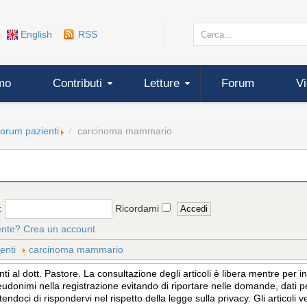
English
RSS
mo
Contributi
Letture
Forum
V
forum pazienti
carcinoma mammario
:
Ricordami
ente?
Crea un account
enti
carcinoma mammario
 al dott. Pastore. La consultazione degli articoli è libera mentre per 
eudonimi nella registrazione evitando di riportare nelle domande, dati per
tendoci di rispondervi nel rispetto della legge sulla privacy. Gli articol