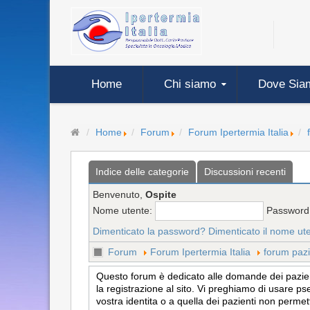
Home
Chi siamo
Dove Sia
Home
Forum
Forum Ipertermia Italia
Indice delle categorie
Discussioni recenti
Benvenuto,
Ospite
Nome utente:
Password
Dimenticato la password?
Dimenticato il nome ut
Forum
Forum Ipertermia Italia
forum pazi
Questo forum è dedicato alle domande dei pazienti
la registrazione al sito. Vi preghiamo di usare ps
vostra identita o a quella dei pazienti non permet