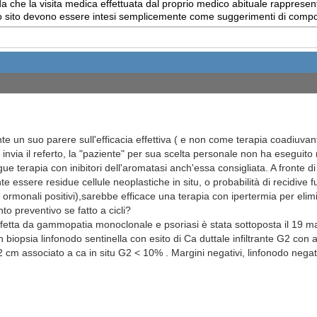
 che la visita medica effettuata dal proprio medico abituale rappresent
uesto sito devono essere intesi semplicemente come suggerimenti di com
 un suo parere sull'efficacia effettiva ( e non come terapia coadiuvante
invia il referto, la "paziente" per sua scelta personale non ha eseguito
ue terapia con inibitori dell'aromatasi anch'essa consigliata. A fronte di
essere residue cellule neoplastiche in situ, o probabilità di recidive f
 ormonali positivi),sarebbe efficace una terapia con ipertermia per elim
o preventivo se fatto a cicli?
etta da gammopatia monoclonale e psoriasi è stata sottoposta il 19 m
biopsia linfonodo sentinella con esito di Ca duttale infiltrante G2 con a
.2 cm associato a ca in situ G2 < 10% . Margini negativi, linfonodo ne