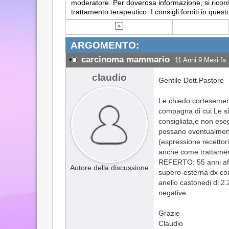
moderatore. Per doverosa informazione, si ricorda
trattamento terapeutico. I consigli forniti in q
ARGOMENTO:
carcinoma mammario
11 Anni 9 Mesi fa
claudio
Gentile Dott.Pastore
Le chiedo cortesemente
compagna di cui Le si 
consigliata,e non eseg
possano eventualmente 
(espressione recettori
anche come trattament
REFERTO: 55 anni aff
Autore della discussione
supero-esterna dx con 
anello castonedi di 2
negative
Grazie
Claudio