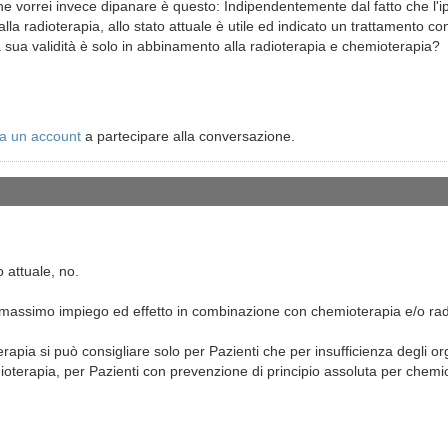
che vorrei invece dipanare è questo: Indipendentemente dal fatto che l'
la radioterapia, allo stato attuale è utile ed indicato un trattamento c
a sua validità è solo in abbinamento alla radioterapia e chemioterapia?
a un account
a partecipare alla conversazione.
o attuale, no.
o massimo impiego ed effetto in combinazione con chemioterapia e/o rad
rapia si può consigliare solo per Pazienti che per insufficienza degli 
oterapia, per Pazienti con prevenzione di principio assoluta per chemiot