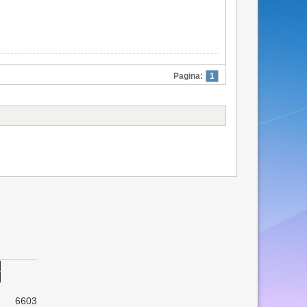
Pagina:
1
6603