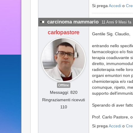
Si prega
Accedi
o
Cre
carcinoma mammario
11 Anni 9 Mesi fa
carlopastore
Gentile Sig. Claudio,
entrando nello specifi
farmacologico e/o fisi
terapia coadiuvante si
diretto, immunomodula
radioterapia nelle lor
organi emuntori non p
chemioterapia e/o rad
Offline
comunque, ripeto, men
Messaggi: 820
supporto dell'immunit
Ringraziamenti ricevuti
Sperando di aver fatto
110
Prof. Carlo Pastore, 
Si prega
Accedi
o
Cre