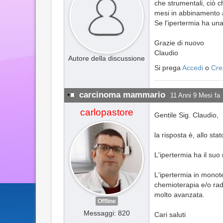
che strumentali, ciò 
mesi in abbinamento al
Se l'ipertermia ha un
Grazie di nuovo
Claudio
Autore della discussione
Si prega
Accedi
o
Cre
carcinoma mammario
11 Anni 9 Mesi fa
carlopastore
Gentile Sig. Claudio,
la risposta è, allo stat
L'ipertermia ha il su
L'ipertermia in monote
chemioterapia e/o radi
molto avanzata.
Offline
Messaggi: 820
Cari saluti