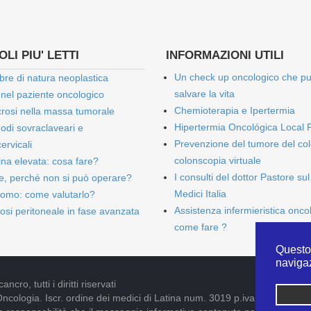
LI PIU' LETTI
INFORMAZIONI UTILI
Un check up oncologico che p
bre di natura neoplastica
salvare la vita
 nel paziente oncologico
Chemioterapia e Ipertermia
rosi nella massa tumorale
Hipertermia Oncológica Local 
onodi sovraclaveari e
Prevenzione del tumore del col
ervicali
colonscopia virtuale
bina elevata: cosa fare?
I consulti del dottor Pastore sul
e, perché non si può operare?
Medici Italia
omo: come valutarlo?
Assistenza infermieristica onco
osi peritoneale in fase avanzata
come fare ?
Questo 
naviga
cro, tutti i diritti riservati
Oncologia. Iscr. ordine dei medici di Latina num. 3019 p.iva 09052841005