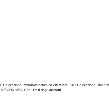
ylori Colorazione immunoistochimica effettuata: CK7 Colorazione istochi
E CON MDC Con i limiti degli artefatti ...