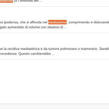
diastino
(o i linfonodi del ...
ea ipodensa, che si affonda nel
mediastino
, comprimendo e dislocand
ato aumentato di volume con steatosi di ...
 se la recidiva mediastinica è da tumore polmonare o mammario. Sareb
 precedenza. Questo cambierebbe ...