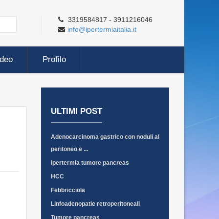
3319584817 - 3911216046
info@ipertermiaitalia.it
ideo
Profilo
ULTIMI POST
Adenocarcinoma gastrico con noduli al
peritoneo e ...
Ipertermia tumore pancreas
HCC
Febbricciola
Linfoadenopatie retroperitoneali
Tumore pancreas