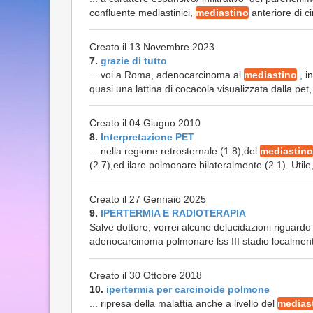
confluente mediastinici,
mediastino
anteriore di ci
Creato il 13 Novembre 2023
7.
grazie di tutto
... voi a Roma, adenocarcinoma al
mediastino
, i
quasi una lattina di cocacola visualizzata dalla pet, 
Creato il 04 Giugno 2010
8.
Interpretazione PET
... nella regione retrosternale (1.8),del
mediastino
(2.7),ed ilare polmonare bilateralmente (2.1). Utile,s
Creato il 27 Gennaio 2025
9.
IPERTERMIA E RADIOTERAPIA
Salve dottore, vorrei alcune delucidazioni riguardo
adenocarcinoma polmonare lss III stadio localment
Creato il 30 Ottobre 2018
10.
ipertermia per carcinoide polmone
... ripresa della malattia anche a livello del
medias