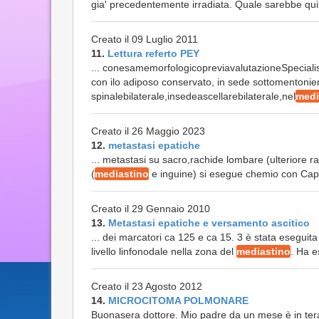
gia' precedentemente irradiata. Quale sarebbe quindi 
Creato il 09 Luglio 2011
11.
Lettura referto PEY
... conesamemorfologicopreviavalutazioneSpecialisti
con ilo adiposo conservato, in sede sottomentonie
spinalebilaterale,insedeascellarebilaterale,nel
medi
Creato il 26 Maggio 2023
12.
metastasi epatiche
... metastasi su sacro,rachide lombare (ulteriore r
(
mediastino
e inguine) si esegue chemio con Capeci
Creato il 29 Gennaio 2010
13.
Metastasi epatiche e versamento ascitico
... dei marcatori ca 125 e ca 15. 3 è stata eseguit
livello linfonodale nella zona del
mediastino
. Ha e
Creato il 23 Agosto 2012
14.
MICROCITOMA POLMONARE
Buonasera dottore. Mio padre da un mese è in ter