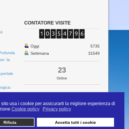
CONTATORE VISITE
uò
Oggi
5735
Profunda
Settimana
31549
on: la
23
 portale
Online
logica:
sito usa i cookie per assicurarti la migliore esperienza di
zione
Cookie policy
Privacy policy
Rifiuta
Accetta tutti i cookie
 info@ipertermiaitalia.it tel. 331/9584817 . Il