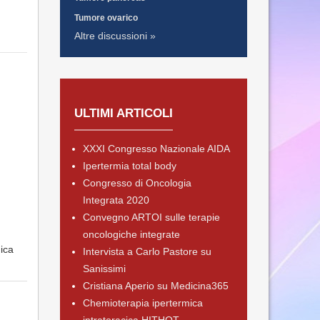
Tumore ovarico
Altre discussioni »
ULTIMI ARTICOLI
XXXI Congresso Nazionale AIDA
Ipertermia total body
Congresso di Oncologia
Integrata 2020
Convegno ARTOI sulle terapie
oncologiche integrate
mica
Intervista a Carlo Pastore su
Sanissimi
Cristiana Aperio su Medicina365
Chemioterapia ipertermica