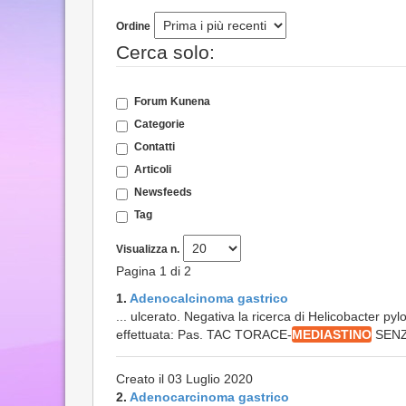
Ordine
Cerca solo:
Forum Kunena
Categorie
Contatti
Articoli
Newsfeeds
Tag
Visualizza n.
Pagina 1 di 2
1.
Adenocalcinoma gastrico
... ulcerato. Negativa la ricerca di Helicobacter p
effettuata: Pas. TAC TORACE-
MEDIASTINO
SENZA 
Creato il 03 Luglio 2020
2.
Adenocarcinoma gastrico