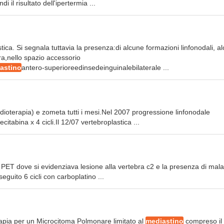
il risultato dell'ipertermia ...
ca. Si segnala tuttavia la presenza:di alcune formazioni linfonodali, a
ra,nello spazio accessorio
astino
antero-superioreedinsedeinguinalebilaterale ...
adioterapia) e zometa tutti i mesi.Nel 2007 progressione linfonodale
tabina x 4 cicli.Il 12/07 vertebroplastica ...
a PET dove si evidenziava lesione alla vertebra c2 e la presenza di mala
seguito 6 cicli con carboplatino ...
apia per un Microcitoma Polmonare limitato al
mediastino
compreso il