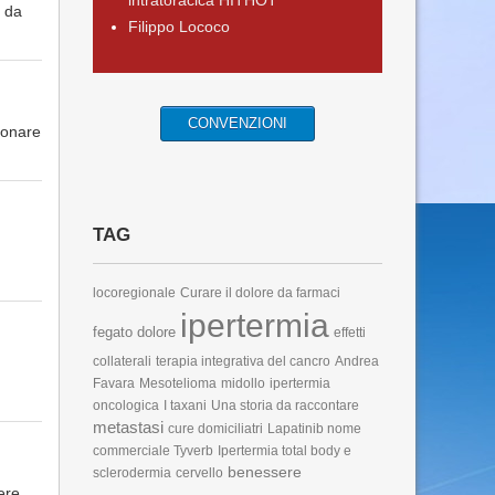
intratoracica HITHOT
i da
Filippo Lococo
CONVENZIONI
monare
TAG
locoregionale
Curare il dolore da farmaci
ipertermia
fegato
dolore
effetti
collaterali
terapia integrativa del cancro
Andrea
Favara
Mesotelioma
midollo
ipertermia
oncologica
I taxani
Una storia da raccontare
metastasi
cure domiciliatri
Lapatinib
nome
commerciale Tyverb
Ipertermia total body e
benessere
sclerodermia
cervello
ere