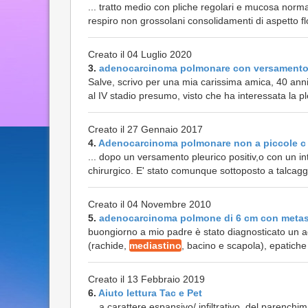
... tratto medio con pliche regolari e mucosa norm
respiro non grossolani consolidamenti di aspetto flo
Creato il 04 Luglio 2020
3.
adenocarcinoma polmonare con versament
Salve, scrivo per una mia carissima amica, 40 ann
al IV stadio presumo, visto che ha interessata la pl
Creato il 27 Gennaio 2017
4.
Adenocarcinoma polmonare non a piccole c
... dopo un versamento pleurico positiv,o con un 
chirurgico. E' stato comunque sottoposto a talcaggio
Creato il 04 Novembre 2010
5.
adenocarcinoma polmone di 6 cm con meta
buongiorno a mio padre è stato diagnosticato un 
(rachide,
mediastino
, bacino e scapola), epatiche 
Creato il 13 Febbraio 2019
6.
Aiuto lettura Tac e Pet
... a carattere espansivo/ infiltrativo del parenchi