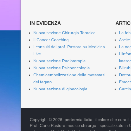
IN EVIDENZA
ARTICO
Nuova sezione Chirurgia Toracica
La feb
Il Cancer Coaching
Ascite
I consulti del prof. Pastore su Medicina
La nec
Live
I linf
Nuova sezione Radioterapia
lateroc
Nuova sezione Psicooncologia
Biliru
Chemioembolizzazione delle metastasi
Dottor
del fegato
Emocr
Nuova sezione di ginecologia
Carcin
Copyright © 2026 Ipertermia Italia, il calore che cura il can
Prof. Carlo Pastore medico chirurgo , specializzato in 