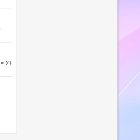
o
be (è)