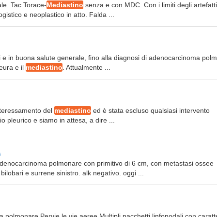
ale. Tac Torace-
Mediastino
senza e con MDC. Con i limiti degli artefatt
gistico e neoplastico in atto. Falda ...
o
i e in buona salute generale, fino alla diagnosi di adenocarcinoma pol
eura e il
mediastino
. Attualmente ...
interessamento del
mediastino
ed è stata escluso qualsiasi intervento
 pleurico e siamo in attesa, a dire ...
s
adenocarcinoma polmonare con primitivo di 6 cm, con metastasi ossee
bilobari e surrene sinistro. alk negativo. oggi ...
ma polmonare.Pervie le vie aeree Multipli pacchetti linfonodali con caratt