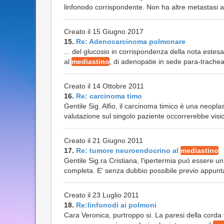
linfonodo corrispondente. Non ha altre metastasi a 
Creato il 15 Giugno 2017
15.
Re: Adenocarcinoma polmonare
... del glucosio in corrispondenza della nota estesa
al
mediastino
, di adenopatie in sede para-tracheal
Creato il 14 Ottobre 2011
16.
Re: carcinoma timo
Gentile Sig. Alfio, il carcinoma timico è una neopl
valutazione sul singolo paziente occorrerebbe visi
Creato il 21 Giugno 2011
17.
Re: tumore neuroendocrino al
mediastino
Gentile Sig.ra Cristiana, l'ipertermia può essere u
completa. E' senza dubbio possibile previo appun
Creato il 23 Luglio 2011
18.
Re:linfonodi ai polmoni
Cara Veronica, purtroppo si. La paresi della cord