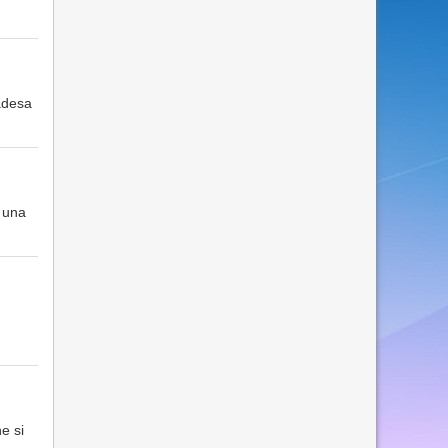
 adesa
r una
e si