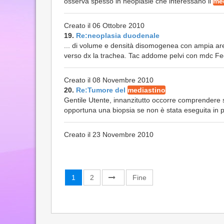
osserva spesso in neoplasie che interessano il
me
Creato il 06 Ottobre 2010
19.
Re:neoplasia duodenale
... di volume e densità disomogenea con ampia ar
verso dx la trachea. Tac addome pelvi con mdc Feg
Creato il 08 Novembre 2010
20.
Re:Tumore del
mediastino
Gentile Utente, innanzitutto occorre comprendere
opportuna una biopsia se non è stata eseguita in
Creato il 23 Novembre 2010
1
2
Fine