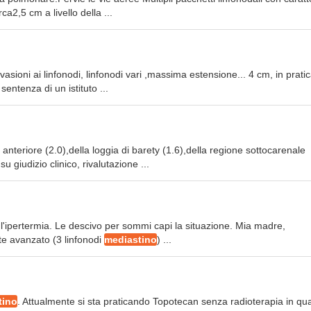
rca2,5 cm a livello della ...
nvasioni ai linfonodi, linfonodi vari ,massima estensione... 4 cm, in prati
sentenza di un istituto ...
anteriore (2.0),della loggia di barety (1.6),della regione sottocarenale
u giudizio clinico, rivalutazione ...
 l'ipertermia. Le descivo per sommi capi la situazione. Mia madre,
e avanzato (3 linfonodi
mediastino
) ...
tino
. Attualmente si sta praticando Topotecan senza radioterapia in qu