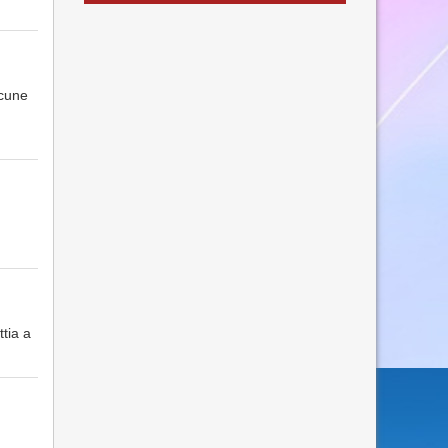
lcune
ttia a