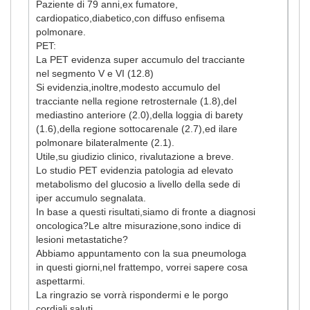
Paziente di 79 anni,ex fumatore,
cardiopatico,diabetico,con diffuso enfisema
polmonare.
PET:
La PET evidenza super accumulo del tracciante
nel segmento V e VI (12.8)
Si evidenzia,inoltre,modesto accumulo del
tracciante nella regione retrosternale (1.8),del
mediastino anteriore (2.0),della loggia di barety
(1.6),della regione sottocarenale (2.7),ed ilare
polmonare bilateralmente (2.1).
Utile,su giudizio clinico, rivalutazione a breve.
Lo studio PET evidenzia patologia ad elevato
metabolismo del glucosio a livello della sede di
iper accumulo segnalata.
In base a questi risultati,siamo di fronte a diagnosi
oncologica?Le altre misurazione,sono indice di
lesioni metastatiche?
Abbiamo appuntamento con la sua pneumologa
in questi giorni,nel frattempo, vorrei sapere cosa
aspettarmi.
La ringrazio se vorrà rispondermi e le porgo
cordiali saluti.