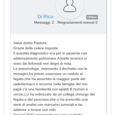
Di Rico
Offline
Messaggi: 2
Ringraziamenti ricevuti 0
Salve dottor Pastore,
Grazie della celere risposta.
Il questito diagnostico era per in paziente con
addensamento polmonare.A livello toracico,ci
sono dei linfonodi non degni di nota.
La pneumologa, visionando il dischetto con le
immagini,ha potuto osservare un nodulo al
fegato,che ha assorbito la maggior parte del
radiofarmaco e siccome nella famiglia del mio
papà c'è una familiarità con epatiti B (tumori e
cirrosi,),ci ha indirizzato da un collega chirurgo del
fegato e del pancreas,che ci ha prescritto una
serie di analisi con marcatori tumorali e tac
addome e torace con mdc.
Già nel 2022,visionando per caso un foglio