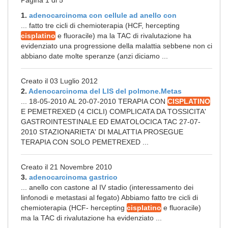
Pagina 1 di 5
1.
adenocarcinoma con cellule ad anello con
... fatto tre cicli di chemioterapia (HCF, hercepting
cisplatino
e fluoracile) ma la TAC di rivalutazione ha
evidenziato una progressione della malattia sebbene non ci
abbiano date molte speranze (anzi diciamo ...
Creato il 03 Luglio 2012
2.
Adenocarcinoma del LIS del polmone.Metas
... 18-05-2010 AL 20-07-2010 TERAPIA CON
CISPLATINO
E PEMETREXED (4 CICLI) COMPLICATA DA TOSSICITA'
GASTROINTESTINALE ED EMATOLOCICA TAC 27-07-
2010 STAZIONARIETA' DI MALATTIA PROSEGUE
TERAPIA CON SOLO PEMETREXED ...
Creato il 21 Novembre 2010
3.
adenocarcinoma gastrico
... anello con castone al IV stadio (interessamento dei
linfonodi e metastasi al fegato) Abbiamo fatto tre cicli di
chemioterapia (HCF- hercepting
cisplatino
e fluoracile)
ma la TAC di rivalutazione ha evidenziato ...