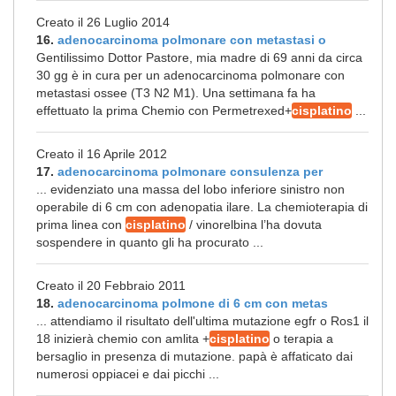
Creato il 26 Luglio 2014
16.
adenocarcinoma polmonare con metastasi o
Gentilissimo Dottor Pastore, mia madre di 69 anni da circa
30 gg è in cura per un adenocarcinoma polmonare con
metastasi ossee (T3 N2 M1). Una settimana fa ha
effettuato la prima Chemio con Permetrexed+
cisplatino
...
Creato il 16 Aprile 2012
17.
adenocarcinoma polmonare consulenza per
... evidenziato una massa del lobo inferiore sinistro non
operabile di 6 cm con adenopatia ilare. La chemioterapia di
prima linea con
cisplatino
/ vinorelbina l’ha dovuta
sospendere in quanto gli ha procurato ...
Creato il 20 Febbraio 2011
18.
adenocarcinoma polmone di 6 cm con metas
... attendiamo il risultato dell'ultima mutazione egfr o Ros1 il
18 inizierà chemio con amlita +
cisplatino
o terapia a
bersaglio in presenza di mutazione. papà è affaticato dai
numerosi oppiacei e dai picchi ...