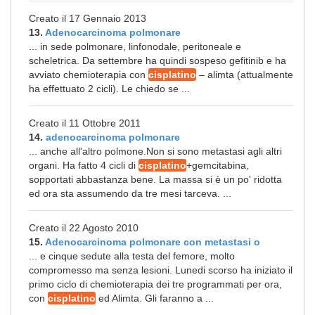
Creato il 17 Gennaio 2013
13.
Adenocarcinoma polmonare
... in sede polmonare, linfonodale, peritoneale e
scheletrica. Da settembre ha quindi sospeso gefitinib e ha
avviato chemioterapia con
cisplatino
– alimta (attualmente
ha effettuato 2 cicli). Le chiedo se ...
Creato il 11 Ottobre 2011
14.
adenocarcinoma polmonare
... anche all'altro polmone.Non si sono metastasi agli altri
organi. Ha fatto 4 cicli di
cisplatino
+gemcitabina,
sopportati abbastanza bene. La massa si è un po' ridotta
ed ora sta assumendo da tre mesi tarceva. ...
Creato il 22 Agosto 2010
15.
Adenocarcinoma polmonare con metastasi o
... e cinque sedute alla testa del femore, molto
compromesso ma senza lesioni. Lunedi scorso ha iniziato il
primo ciclo di chemioterapia dei tre programmati per ora,
con
cisplatino
ed Alimta. Gli faranno a ...