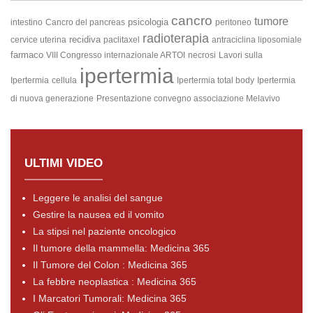
cancro
tumore
psicologia
intestino
Cancro del pancreas
peritoneo
radioterapia
recidiva
cervice uterina
paclitaxel
antraciclina liposomiale
farmaco
VIII Congresso internazionale ARTOI
necrosi
Lavori sulla
ipertermia
Ipertermia
cellula
Ipertermia total body
Ipertermia
di nuova generazione
Presentazione convegno associazione Melavivo
ULTIMI VIDEO
Leggere le analisi del sangue
Gestire la nausea ed il vomito
La stipsi nel paziente oncologico
Il tumore della mammella: Medicina 365
Il Tumore del Colon : Medicina 365
La febbre neoplastica : Medicina 365
I Marcatori Tumorali: Medicina 365