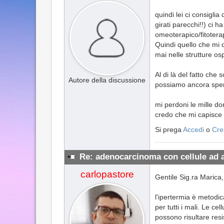
quindi lei ci consigl
girati parecchi!!) ci 
omeoterapico/fitotera
Quindi quello che mi 
mai nelle strutture os
Al di là del fatto ch
Autore della discussione
possiamo ancora sper
mi perdoni le mille d
credo che mi capisce 
Si prega
Accedi
o
Cre
Re: adenocarcinoma con cellule ad 
carlopastore
Gentile Sig.ra Marica,
l'ipertermia è metodi
per tutti i mali. Le c
possono risultare resi