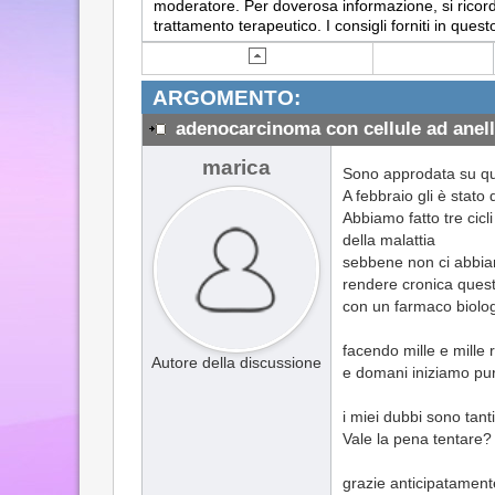
moderatore. Per doverosa informazione, si ricorda
trattamento terapeutico. I consigli forniti in q
ARGOMENTO:
adenocarcinoma con cellule ad anel
marica
Sono approdata su ques
A febbraio gli è stato
Abbiamo fatto tre cicl
della malattia
sebbene non ci abbia
rendere cronica quest
con un farmaco biolog
facendo mille e mille
Autore della discussione
e domani iniziamo pure
i miei dubbi sono tant
Vale la pena tentare?
grazie anticipatamente