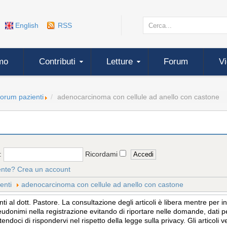
English
RSS
mo
Contributi
Letture
Forum
V
forum pazienti
adenocarcinoma con cellule ad anello con castone
:
Ricordami
ente?
Crea un account
enti
adenocarcinoma con cellule ad anello con castone
 al dott. Pastore. La consultazione degli articoli è libera mentre per 
eudonimi nella registrazione evitando di riportare nelle domande, dati per
tendoci di rispondervi nel rispetto della legge sulla privacy. Gli articol