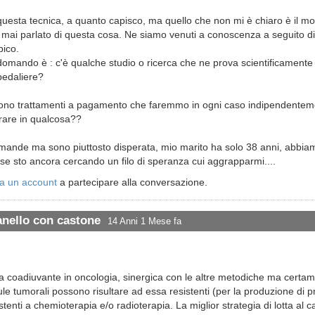
ia questa tecnica, a quanto capisco, ma quello che non mi è chiaro è il 
ha mai parlato di questa cosa. Ne siamo venuti a conoscenza a seguito di
pico.
domando è : c'è qualche studio o ricerca che ne prova scientificamente
pedaliere?
e sono trattamenti a pagamento che faremmo in ogni caso indipendenteme
are in qualcosa??
omande ma sono piuttosto disperata, mio marito ha solo 38 anni, abbiam
se sto ancora cercando un filo di speranza cui aggrapparmi....
a un account
a partecipare alla conversazione.
anello con castone
14 Anni 1 Mese fa
ca coadiuvante in oncologia, sinergica con le altre metodiche ma cert
ellule tumorali possono risultare ad essa resistenti (per la produzione di
stenti a chemioterapia e/o radioterapia. La miglior strategia di lotta al