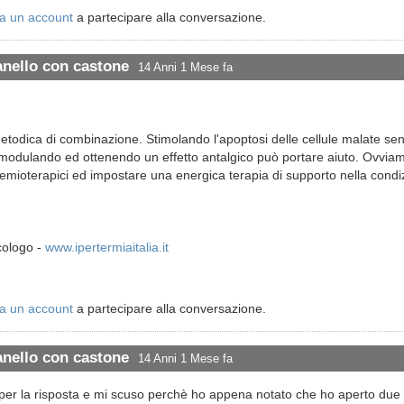
a un account
a partecipare alla conversazione.
anello con castone
14 Anni 1 Mese fa
metodica di combinazione. Stimolando l'apoptosi delle cellule malate se
modulando ed ottenendo un effetto antalgico può portare aiuto. Ovvia
emioterapici ed impostare una energica terapia di supporto nella condiz
cologo -
www.ipertermiaitalia.it
a un account
a partecipare alla conversazione.
anello con castone
14 Anni 1 Mese fa
 per la risposta e mi scuso perchè ho appena notato che ho aperto due t