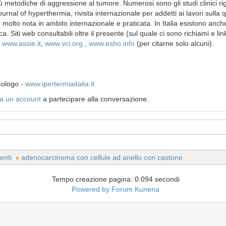
più metodiche di aggressione al tumore. Numerosi sono gli studi clinici rig
ournal of hyperthermia, rivista internazionale per addetti ai lavori sulla
 molto nota in ambito internazionale e praticata. In Italia esistono anc
a. Siti web consultabili oltre il presente (sul quale ci sono richiami e lin
i
www.assie.it
,
www.vci.org
,
www.esho.info
(per citarne solo alcuni).
cologo -
www.ipertermiaitalia.it
a un account
a partecipare alla conversazione.
enti
adenocarcinoma con cellule ad anello con castone
Tempo creazione pagina: 0.094 secondi
Powered by
Forum Kunena