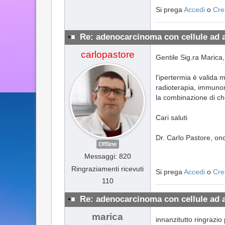
Si prega
Accedi
o
Cre
Re: adenocarcinoma con cellule ad 
carlopastore
Gentile Sig.ra Marica,
l'ipertermia è valida 
radioterapia, immuno
la combinazione di ch
Cari saluti
Dr. Carlo Pastore, on
Offline
Messaggi: 820
Ringraziamenti ricevuti
Si prega
Accedi
o
Cre
110
Re: adenocarcinoma con cellule ad 
marica
innanzitutto ringrazio