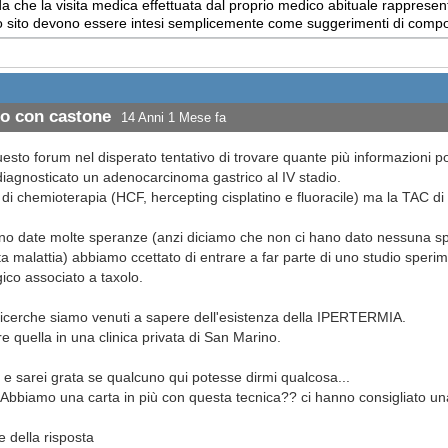
 che la visita medica effettuata dal proprio medico abituale rappresent
uesto sito devono essere intesi semplicemente come suggerimenti di com
lo con castone
14 Anni 1 Mese fa
to forum nel disperato tentativo di trovare quante più informazioni pos
 diagnosticato un adenocarcinoma gastrico al IV stadio.
i di chemioterapia (HCF, hercepting cisplatino e fluoracile) ma la TAC d
no date molte speranze (anzi diciamo che non ci hano dato nessuna sp
a malattia) abbiamo ccettato di entrare a far parte di uno studio speri
ico associato a taxolo.
 ricerche siamo venuti a sapere dell'esistenza della IPERTERMIA.
 quella in una clinica privata di San Marino.
i e sarei grata se qualcuno qui potesse dirmi qualcosa...
 Abbiamo una carta in più con questa tecnica?? ci hanno consigliato un
 della risposta