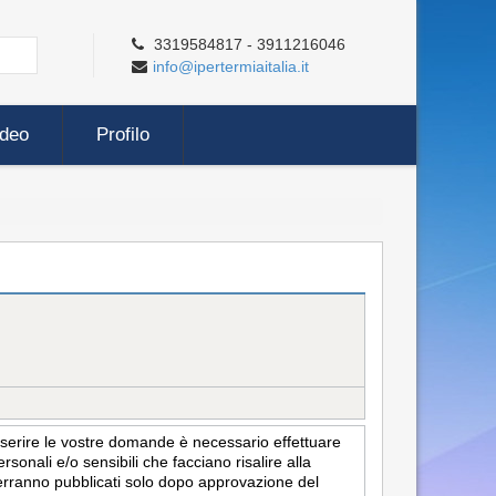
3319584817 - 3911216046
info@ipertermiaitalia.it
ideo
Profilo
inserire le vostre domande è necessario effettuare
sonali e/o sensibili che facciano risalire alla
i verranno pubblicati solo dopo approvazione del