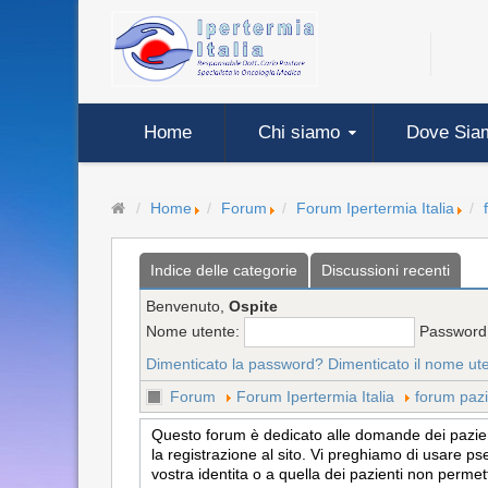
Home
Chi siamo
Dove Sia
Home
Forum
Forum Ipertermia Italia
Indice delle categorie
Discussioni recenti
Benvenuto,
Ospite
Nome utente:
Password
Dimenticato la password?
Dimenticato il nome ut
Forum
Forum Ipertermia Italia
forum pazi
Questo forum è dedicato alle domande dei pazienti
la registrazione al sito. Vi preghiamo di usare ps
vostra identita o a quella dei pazienti non permet