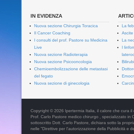
IN EVIDENZA
ARTICO
Nuova sezione Chirurgia Toracica
La feb
Il Cancer Coaching
Ascite
I consulti del prof. Pastore su Medicina
La nec
Live
I linf
Nuova sezione Radioterapia
lateroc
Nuova sezione Psicooncologia
Biliru
Chemioembolizzazione delle metastasi
Dottor
del fegato
Emocr
Nuova sezione di ginecologia
Carcin
Copyright © 2026 Ipertermia Italia, il calore che cura il can
Prof. Carlo Pastore medico chirurgo , specializzato in 
sottoscritto Dott. Carlo Pastore, dichiara sotto la pro
nelle "Direttive per l'autorizzazione della Pubblicità e d