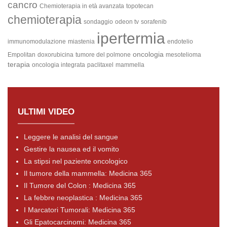
cancro
Chemioterapia in età avanzata
topotecan
chemioterapia
sondaggio
odeon tv
sorafenib
ipertermia
immunomodulazione
miastenia
endotelio
oncologia
Empolitan
doxorubicina
tumore del polmone
mesotelioma
terapia
oncologia integrata
paclitaxel
mammella
ULTIMI VIDEO
Leggere le analisi del sangue
Gestire la nausea ed il vomito
La stipsi nel paziente oncologico
Il tumore della mammella: Medicina 365
Il Tumore del Colon : Medicina 365
La febbre neoplastica : Medicina 365
I Marcatori Tumorali: Medicina 365
Gli Epatocarcinomi: Medicina 365