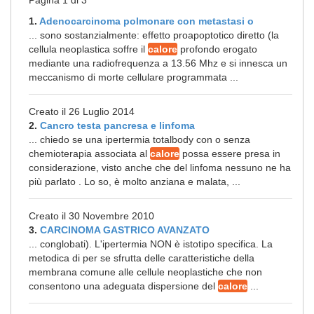
Pagina 1 di 3
1.
Adenocarcinoma polmonare con metastasi o
... sono sostanzialmente: effetto proapoptotico diretto (la
cellula neoplastica soffre il
calore
profondo erogato
mediante una radiofrequenza a 13.56 Mhz e si innesca un
meccanismo di morte cellulare programmata ...
Creato il 26 Luglio 2014
2.
Cancro testa pancresa e linfoma
... chiedo se una ipertermia totalbody con o senza
chemioterapia associata al
calore
possa essere presa in
considerazione, visto anche che del linfoma nessuno ne ha
più parlato . Lo so, è molto anziana e malata, ...
Creato il 30 Novembre 2010
3.
CARCINOMA GASTRICO AVANZATO
... conglobati). L'ipertermia NON è istotipo specifica. La
metodica di per se sfrutta delle caratteristiche della
membrana comune alle cellule neoplastiche che non
consentono una adeguata dispersione del
calore
...