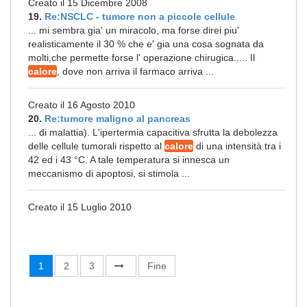
Creato il 15 Dicembre 2008
19.
Re:NSCLC - tumore non a piccole cellule
... mi sembra gia' un miracolo, ma forse direi piu'
realisticamente il 30 % che e' gia una cosa sognata da
molti,che permette forse l' operazione chirugica..... Il
calore
, dove non arriva il farmaco arriva ...
Creato il 16 Agosto 2010
20.
Re:tumore maligno al pancreas
... di malattia). L'ipertermia capacitiva sfrutta la debolezza
delle cellule tumorali rispetto al
calore
di una intensità tra i
42 ed i 43 °C. A tale temperatura si innesca un
meccanismo di apoptosi, si stimola ...
Creato il 15 Luglio 2010
1
2
3
Fine