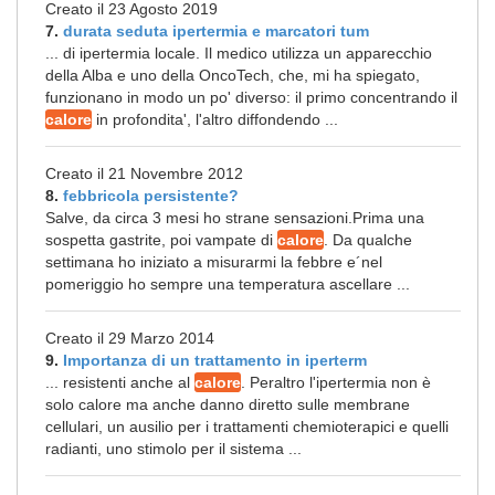
Creato il 23 Agosto 2019
7.
durata seduta ipertermia e marcatori tum
... di ipertermia locale. Il medico utilizza un apparecchio
della Alba e uno della OncoTech, che, mi ha spiegato,
funzionano in modo un po' diverso: il primo concentrando il
calore
in profondita', l'altro diffondendo ...
Creato il 21 Novembre 2012
8.
febbricola persistente?
Salve, da circa 3 mesi ho strane sensazioni.Prima una
sospetta gastrite, poi vampate di
calore
. Da qualche
settimana ho iniziato a misurarmi la febbre e´nel
pomeriggio ho sempre una temperatura ascellare ...
Creato il 29 Marzo 2014
9.
Importanza di un trattamento in iperterm
... resistenti anche al
calore
. Peraltro l'ipertermia non è
solo calore ma anche danno diretto sulle membrane
cellulari, un ausilio per i trattamenti chemioterapici e quelli
radianti, uno stimolo per il sistema ...