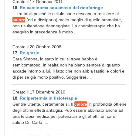
Creato il 17 Gennaio 2011
16.
Re:carcinoma squamoso del rinofaringe
... trattabili poichè le cellule sane riescono a resistere al
calore
(ed a dissiparlo) molto meglio di quelle ammalate,
non risultandone danneggiate. La chemioterapia che ha
eseguito in precedenza è molto ...
Creato il 20 Ottobre 2008
17.
Re:grazie
Cara Simona, lo stato in cui si trova babbo è
semicomatoso. In realtà non ha pieno sentore di quanto
accade intorno a lui. Il fatto che non abbia fastidi e dolori è
di per se già molto positivo. Suggerirei ...
Creato il 17 Dicembre 2010
18.
Re:ipertermia in fisioterapia
Gentile Utente, certamente si. Il
calore
in profondità ottiene
degli ottimi effetti antalgici. Può essere abbinato anche ad
una terapia medica per potenziarne gli effetti. un caro
saluto Dr. Carlo ...