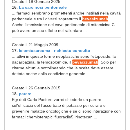
Creato il 19 Gennaio 2025
16.
La carcinosi peritoneale
... farmaci sembrano promettenti anche instillati nella cavità
peritoneale e tra i diversi soprattutto il
bevacizumab
.
Anche l'immissione nel cavo peritoneale di mitomicina C
può avere un suo effetto nel rallentare ...
Creato il 21 Maggio 2009
17.
leiomiosarcoma - richiesto consulto
... attivi in queste forme neoplastiche sono l'etoposide, la
dacarbazina, la temozolomide, il
bevacizumab
. Solo per
citarne alcuni e sottolineando che la scelta deve essere
dettata anche dalla condizione generale ...
Creato il 26 Gennaio 2015
18.
parere
Egr.dott.Carlo Pastore vorrei chiederle un parere
sul'efficacia del l'ascorbato di potassio per curare e
prevenire malattie oncologiche e se ci sono interazione con
farmaci chemioterapici fluoracile5 irinotecan ...