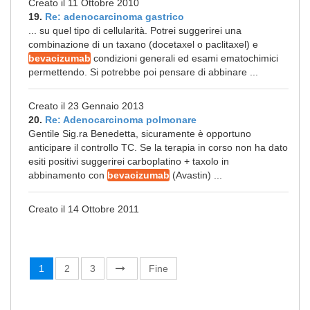
Creato il 11 Ottobre 2010
19.
Re: adenocarcinoma gastrico
... su quel tipo di cellularità. Potrei suggerirei una
combinazione di un taxano (docetaxel o paclitaxel) e
bevacizumab
condizioni generali ed esami ematochimici
permettendo. Si potrebbe poi pensare di abbinare ...
Creato il 23 Gennaio 2013
20.
Re: Adenocarcinoma polmonare
Gentile Sig.ra Benedetta, sicuramente è opportuno
anticipare il controllo TC. Se la terapia in corso non ha dato
esiti positivi suggerirei carboplatino + taxolo in
abbinamento con
bevacizumab
(Avastin) ...
Creato il 14 Ottobre 2011
1
2
3
Fine