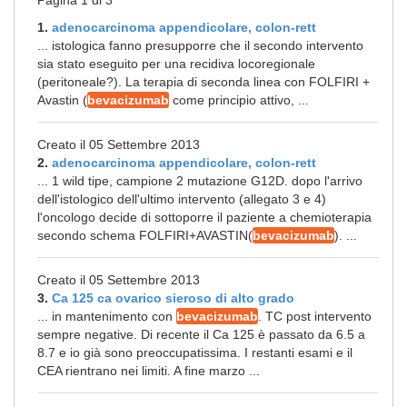
Pagina 1 di 3
1.
adenocarcinoma appendicolare, colon-rett
... istologica fanno presupporre che il secondo intervento
sia stato eseguito per una recidiva locoregionale
(peritoneale?). La terapia di seconda linea con FOLFIRI +
Avastin (
bevacizumab
come principio attivo, ...
Creato il 05 Settembre 2013
2.
adenocarcinoma appendicolare, colon-rett
... 1 wild tipe, campione 2 mutazione G12D. dopo l'arrivo
dell'istologico dell'ultimo intervento (allegato 3 e 4)
l'oncologo decide di sottoporre il paziente a chemioterapia
secondo schema FOLFIRI+AVASTIN(
bevacizumab
). ...
Creato il 05 Settembre 2013
3.
Ca 125 ca ovarico sieroso di alto grado
... in mantenimento con
bevacizumab
. TC post intervento
sempre negative. Di recente il Ca 125 è passato da 6.5 a
8.7 e io già sono preoccupatissima. I restanti esami e il
CEA rientrano nei limiti. A fine marzo ...