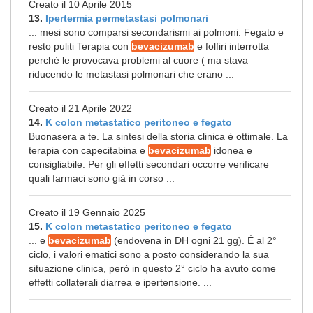
Creato il 10 Aprile 2015
13.
Ipertermia permetastasi polmonari
... mesi sono comparsi secondarismi ai polmoni. Fegato e
resto puliti Terapia con
bevacizumab
e folfiri interrotta
perché le provocava problemi al cuore ( ma stava
riducendo le metastasi polmonari che erano ...
Creato il 21 Aprile 2022
14.
K colon metastatico peritoneo e fegato
Buonasera a te. La sintesi della storia clinica è ottimale. La
terapia con capecitabina e
bevacizumab
idonea e
consigliabile. Per gli effetti secondari occorre verificare
quali farmaci sono già in corso ...
Creato il 19 Gennaio 2025
15.
K colon metastatico peritoneo e fegato
... e
bevacizumab
(endovena in DH ogni 21 gg). È al 2°
ciclo, i valori ematici sono a posto considerando la sua
situazione clinica, però in questo 2° ciclo ha avuto come
effetti collaterali diarrea e ipertensione. ...