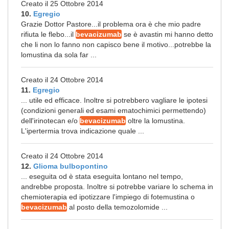
Creato il 25 Ottobre 2014
10.
Egregio
Grazie Dottor Pastore...il problema ora è che mio padre
rifiuta le flebo...il
bevacizumab
se è avastin mi hanno detto
che li non lo fanno non capisco bene il motivo...potrebbe la
lomustina da sola far ...
Creato il 24 Ottobre 2014
11.
Egregio
... utile ed efficace. Inoltre si potrebbero vagliare le ipotesi
(condizioni generali ed esami ematochimici permettendo)
dell'irinotecan e/o
bevacizumab
oltre la lomustina.
L'ipertermia trova indicazione quale ...
Creato il 24 Ottobre 2014
12.
Glioma bulbopontino
... eseguita od è stata eseguita lontano nel tempo,
andrebbe proposta. Inoltre si potrebbe variare lo schema in
chemioterapia ed ipotizzare l'impiego di fotemustina o
bevacizumab
al posto della temozolomide ...