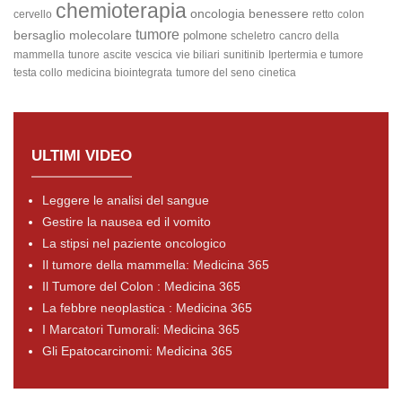
chemioterapia
oncologia
benessere
cervello
retto
colon
tumore
bersaglio molecolare
polmone
scheletro
cancro della
mammella
tunore
ascite
vescica
vie biliari
sunitinib
Ipertermia e tumore
testa collo
medicina biointegrata
tumore del seno
cinetica
ULTIMI VIDEO
Leggere le analisi del sangue
Gestire la nausea ed il vomito
La stipsi nel paziente oncologico
Il tumore della mammella: Medicina 365
Il Tumore del Colon : Medicina 365
La febbre neoplastica : Medicina 365
I Marcatori Tumorali: Medicina 365
Gli Epatocarcinomi: Medicina 365