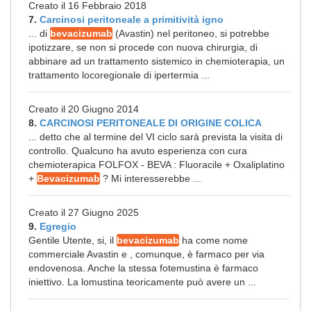
Creato il 16 Febbraio 2018
7.
Carcinosi peritoneale a primitività igno
... di
bevacizumab
(Avastin) nel peritoneo, si potrebbe
ipotizzare, se non si procede con nuova chirurgia, di
abbinare ad un trattamento sistemico in chemioterapia, un
trattamento locoregionale di ipertermia ...
Creato il 20 Giugno 2014
8.
CARCINOSI PERITONEALE DI ORIGINE COLICA
... detto che al termine del VI ciclo sarà prevista la visita di
controllo. Qualcuno ha avuto esperienza con cura
chemioterapica FOLFOX - BEVA : Fluoracile + Oxaliplatino
+
Bevacizumab
? Mi interesserebbe ...
Creato il 27 Giugno 2025
9.
Egregio
Gentile Utente, si, il
bevacizumab
ha come nome
commerciale Avastin e , comunque, è farmaco per via
endovenosa. Anche la stessa fotemustina è farmaco
iniettivo. La lomustina teoricamente può avere un ...