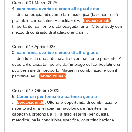
Creato il 01 Marzo 2025
4.
carcinoma ovarico sieroso alto grado sta
... di una terapia adiuvante farmacologica (lo schema più
probabile carboplatino + paclitaxel +/-
bevacizumab
).
Importante, se non è stata eseguita, una TC total body con
mezzo di contrasto di stadiazione Cari ...
Creato il 16 Aprile 2025
5.
carcinoma ovarico sieroso di altro grado
... di ridurre la quota di malattia eventualmente presente. A
questa distanza temporale dall'impiego del carboplatino si
può pensare di riproporlo. Magari in combinazione con il
paclitaxel ed il
bevacizumab
. ...
Creato il 12 Ottobre 2023
6.
Carcinosi peritoneale a partenza gastric
...
bevacizumab
). Ulteriore opportunità di combinazione
rispetto ad una terapia farmacologica è l'ipertermia
capacitiva profonda a RF a fasci esterni (per questa
metodica, nella condizione specifica, controindicazione ...