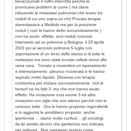
bevacizumab e folfiri interrotta perché le
provocava problemi al cuore ( ma stava
riducendo le metastasi polmonari che erano tre
noduli di cui uno sopra un cm) Provata terapia
stereotassica a Meldola ma per la posizione
noduli ( così le hanno detto successivamente )
non ha avuto effetto, anzi noduli cresciuti .
Intervento ad un polmone a Bologna il 29 aprile
2021 poi al secondo polmone 5 luglio con
asportazione di un terzo dello stesso e di tutte le
metastasi ma sono state trovate cellule vicino alla
vena cava. Trovato a novembre un ispessimento
e interessamento pleurico ricoverata e le hanno
aspirato molto liquido. Dimessa con terapia
cortisonica per iniziare successivamente cicli di
lonsurf ne ha fatti 3, ma che non hanno avuto
effetto. Ha mutazione nras esone 3 ed altre
mutazioni con sigle che non elenco perché non le
conosco tutte. Ora le hanno proposto regorafenib
e in aggiunta le avrebbero proposto anche
ipertermia … siamo molto confusi….gli oncologi
da lei sentito dicono che ipertermia non indicata
per polmoni. Non sappiamo proprio come