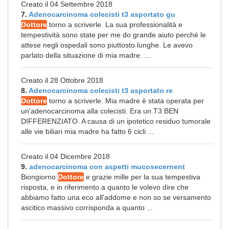
Creato il 04 Settembre 2018
7.
Adenocarcinoma colecisti t3 asportato gu
Dottore
torno a scriverle. La sua professionalità e
tempestività sono state per me do grande aiuto perché le
attese negli ospedali sono piuttosto lunghe. Le avevo
parlato della situazione di mia madre. ...
Creato il 28 Ottobre 2018
8.
Adenocarcinoma colecisti t3 asportato re
Dottore
torno a scriverle. Mia madre è stata operata per
un'adenocarcinoma alla colecisti. Era un T3 BEN
DIFFERENZIATO. A causa di un ipotetico residuo tumorale
alle vie biliari mia madre ha fatto 6 cicli ...
Creato il 04 Dicembre 2018
9.
adenocarcinoma con aspetti mucosecernent
Biongiorno
Dottore
e grazie mille per la sua tempestiva
risposta, e in riferimento a quanto le volevo dire che
abbiamo fatto una eco all'addome e non so se versamento
ascitico massivo corrisponda a quanto ...