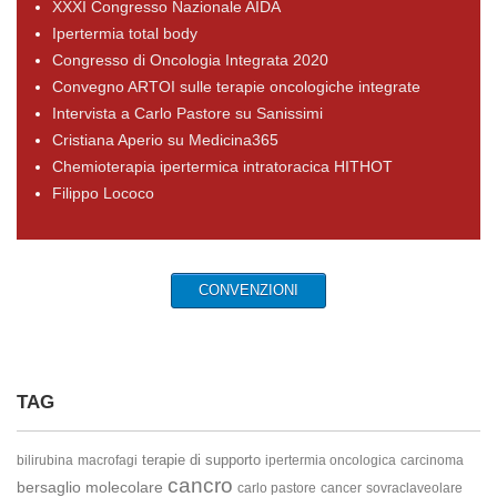
XXXI Congresso Nazionale AIDA
Ipertermia total body
Congresso di Oncologia Integrata 2020
Convegno ARTOI sulle terapie oncologiche integrate
Intervista a Carlo Pastore su Sanissimi
Cristiana Aperio su Medicina365
Chemioterapia ipertermica intratoracica HITHOT
Filippo Lococo
CONVENZIONI
TAG
terapie di supporto
bilirubina
macrofagi
ipertermia oncologica
carcinoma
cancro
bersaglio molecolare
carlo pastore
cancer
sovraclaveolare