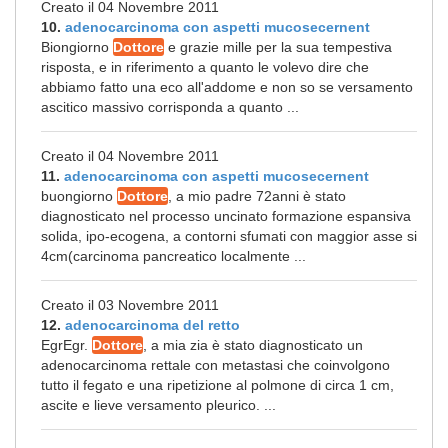
Creato il 04 Novembre 2011
10.
adenocarcinoma con aspetti mucosecernent
Biongiorno
Dottore
e grazie mille per la sua tempestiva
risposta, e in riferimento a quanto le volevo dire che
abbiamo fatto una eco all'addome e non so se versamento
ascitico massivo corrisponda a quanto ...
Creato il 04 Novembre 2011
11.
adenocarcinoma con aspetti mucosecernent
buongiorno
Dottore
, a mio padre 72anni è stato
diagnosticato nel processo uncinato formazione espansiva
solida, ipo-ecogena, a contorni sfumati con maggior asse si
4cm(carcinoma pancreatico localmente ...
Creato il 03 Novembre 2011
12.
adenocarcinoma del retto
EgrEgr.
Dottore
, a mia zia è stato diagnosticato un
adenocarcinoma rettale con metastasi che coinvolgono
tutto il fegato e una ripetizione al polmone di circa 1 cm,
ascite e lieve versamento pleurico. ...