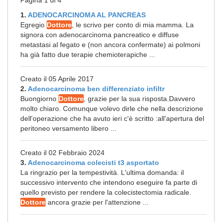
Pagina 1 di 4
1.
ADENOCARCINOMA AL PANCREAS
Egregio
Dottore
, le scrivo per conto di mia mamma. La
signora con adenocarcinoma pancreatico e diffuse
metastasi al fegato e (non ancora confermate) ai polmoni
ha già fatto due terapie chemioterapiche ...
Creato il 05 Aprile 2017
2.
Adenocarcinoma ben differenziato infiltr
Buongiorno
Dottore
, grazie per la sua risposta.Davvero
molto chiaro. Comunque volevo dirle che nella descrizione
dell'operazione che ha avuto ieri c'è scritto :all'apertura del
peritoneo versamento libero ...
Creato il 02 Febbraio 2024
3.
Adenocarcinoma colecisti t3 asportato
La ringrazio per la tempestività. L'ultima domanda: il
successivo intervento che intendono eseguire fa parte di
quello previsto per rendere la colecistectomia radicale.
Dottore
ancora grazie per l'attenzione ...