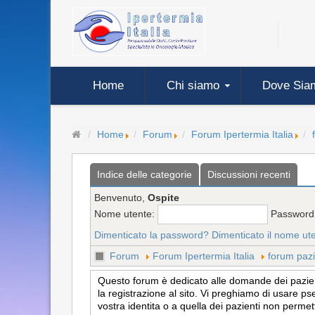
Home
Chi siamo
Dove Sia
Home
Forum
Forum Ipertermia Italia
Indice delle categorie
Discussioni recenti
Benvenuto,
Ospite
Nome utente:
Password
Dimenticato la password?
Dimenticato il nome ut
Forum
Forum Ipertermia Italia
forum pazi
Questo forum è dedicato alle domande dei pazienti
la registrazione al sito. Vi preghiamo di usare ps
vostra identita o a quella dei pazienti non permet