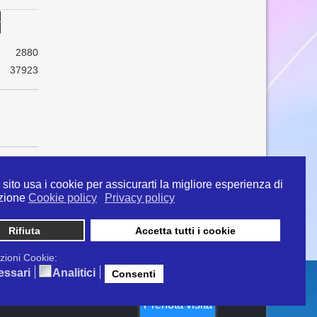
2880
37923
sito usa i cookie per assicurarti la migliore esperienza di
zione
Cookie policy
Privacy policy
Rifiuta
Accetta tutti i cookie
 info@ipertermiaitalia.it tel. 331/9584817 . Il
ito è diramato nel rispetto delle Linee Guida contenute
zioni Cookie:
tivi clinici" - Delibera n. 129/2007
essari
Analitici
Consenti
Prenota visita