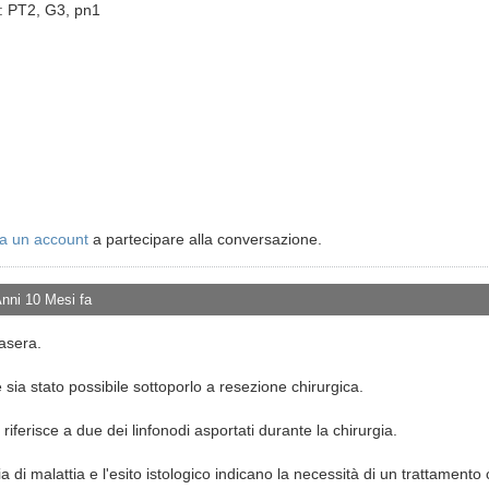
a: PT2, G3, pn1
a un account
a partecipare alla conversazione.
Anni 10 Mesi fa
asera.
 sia stato possibile sottoporlo a resezione chirurgica.
 riferisce a due dei linfonodi asportati durante la chirurgia.
a di malattia e l'esito istologico indicano la necessità di un trattamen