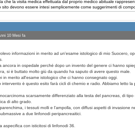
 che la visita medica effettuata dal proprio medico abituale rappresent
uesto sito devono essere intesi semplicemente come suggerimenti di com
Anni 10 Mesi fa
olevo informazioni in merito ad un'esame istologico di mio Suocero, 
as.
ova ancora in ospedale perché dopo un invento del genere ci hanno spi
rra, si è buttato molto giù da quando ha saputo di avere questo male.
ei in merito all'esame istologico che ci hanno consegnato oggi.
 intervento è questo esito farà cicli di chemio e radio. Abbiamo letto l
ocarcinoma scarsamente differenziato alla testa del pancreas, di tipo du
tica di alto grado.
l parenchima, i tessuti molli e l'ampolla, con diffusi aspetti di invasione
submassive a due linfonodi peripancreaitici.
 aspecifica con isticitosi di linfonodi 36.