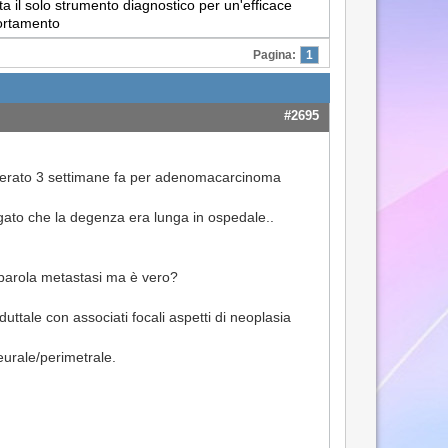
a il solo strumento diagnostico per un'efficace
portamento
Pagina:
1
#2695
operato 3 settimane fa per adenomacarcinoma
egato che la degenza era lunga in ospedale..
a parola metastasi ma è vero?
ttale con associati focali aspetti di neoplasia
 neurale/perimetrale.