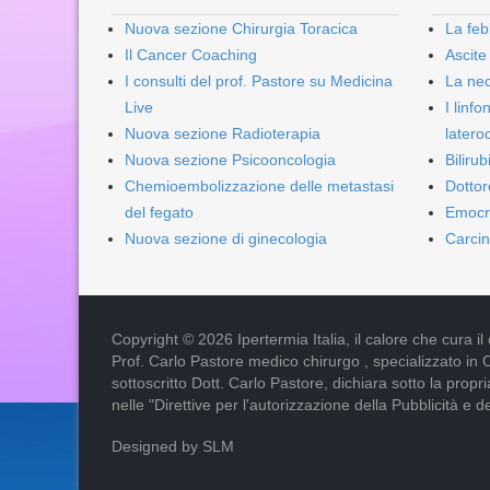
Nuova sezione Chirurgia Toracica
La feb
Il Cancer Coaching
Ascite
I consulti del prof. Pastore su Medicina
La nec
Live
I linf
Nuova sezione Radioterapia
lateroc
Nuova sezione Psicooncologia
Biliru
Chemioembolizzazione delle metastasi
Dottor
del fegato
Emocr
Nuova sezione di ginecologia
Carcin
Copyright © 2026 Ipertermia Italia, il calore che cura il can
Prof. Carlo Pastore medico chirurgo , specializzato in 
sottoscritto Dott. Carlo Pastore, dichiara sotto la pro
nelle "Direttive per l'autorizzazione della Pubblicità e d
Designed by SLM