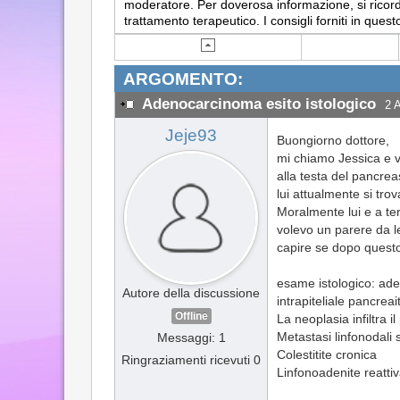
moderatore. Per doverosa informazione, si ricorda
trattamento terapeutico. I consigli forniti in q
ARGOMENTO:
Adenocarcinoma esito istologico
2 
Jeje93
Buongiorno dottore,
mi chiamo Jessica e v
alla testa del pancre
lui attualmente si tr
Moralmente lui e a te
volevo un parere da l
capire se dopo questo
esame istologico: aden
Autore della discussione
intrapiteliale pancreai
Offline
La neoplasia infiltra i
Metastasi linfonodali 
Messaggi: 1
Colestitite cronica
Ringraziamenti ricevuti 0
Linfonoadenite reattiva