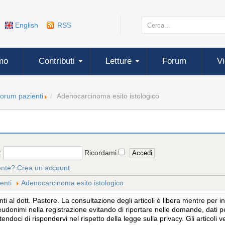
English
RSS
mo
Contributi
Letture
Forum
V
forum pazienti
Adenocarcinoma esito istologico
:
Ricordami
ente?
Crea un account
enti
Adenocarcinoma esito istologico
 al dott. Pastore. La consultazione degli articoli è libera mentre per 
eudonimi nella registrazione evitando di riportare nelle domande, dati per
tendoci di rispondervi nel rispetto della legge sulla privacy. Gli articol