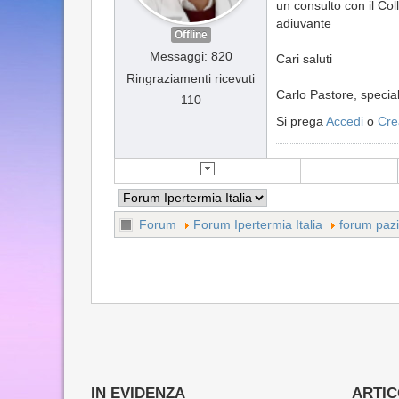
un consulto con il Co
adiuvante
Offline
Messaggi: 820
Cari saluti
Ringraziamenti ricevuti
Carlo Pastore, special
110
Si prega
Accedi
o
Cre
Forum
Forum Ipertermia Italia
forum pazi
IN EVIDENZA
ARTICO