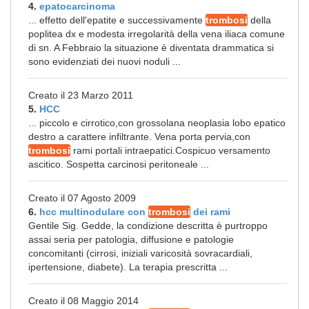
4.
epatocarcinoma
... effetto dell'epatite e successivamente
trombosi
della
poplitea dx e modesta irregolarità della vena iliaca comune
di sn. A Febbraio la situazione è diventata drammatica si
sono evidenziati dei nuovi noduli ...
Creato il 23 Marzo 2011
5.
HCC
... piccolo e cirrotico,con grossolana neoplasia lobo epatico
destro a carattere infiltrante. Vena porta pervia,con
trombosi
rami portali intraepatici.Cospicuo versamento
ascitico. Sospetta carcinosi peritoneale ...
Creato il 07 Agosto 2009
6.
hcc multinodulare con
trombosi
dei rami
Gentile Sig. Gedde, la condizione descritta è purtroppo
assai seria per patologia, diffusione e patologie
concomitanti (cirrosi, iniziali varicosità sovracardiali,
ipertensione, diabete). La terapia prescritta ...
Creato il 08 Maggio 2014