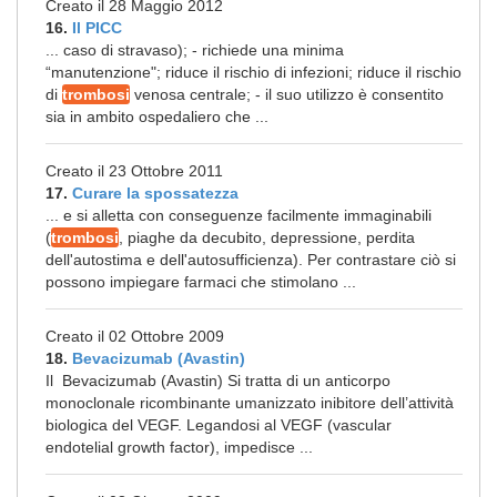
Creato il 28 Maggio 2012
16.
Il PICC
... caso di stravaso); - richiede una minima
“manutenzione"; riduce il rischio di infezioni; riduce il rischio
di
trombosi
venosa centrale; - il suo utilizzo è consentito
sia in ambito ospedaliero che ...
Creato il 23 Ottobre 2011
17.
Curare la spossatezza
... e si alletta con conseguenze facilmente immaginabili
(
trombosi
, piaghe da decubito, depressione, perdita
dell'autostima e dell'autosufficienza). Per contrastare ciò si
possono impiegare farmaci che stimolano ...
Creato il 02 Ottobre 2009
18.
Bevacizumab (Avastin)
Il Bevacizumab (Avastin) Si tratta di un anticorpo
monoclonale ricombinante umanizzato inibitore dell’attività
biologica del VEGF. Legandosi al VEGF (vascular
endotelial growth factor), impedisce ...