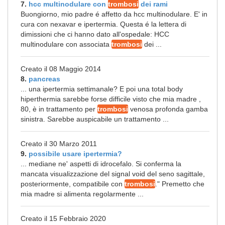
7.
hcc multinodulare con
trombosi
dei rami
Buongiorno, mio padre é affetto da hcc multinodulare. E' in
cura con nexavar e ipertermia. Questa é la lettera di
dimissioni che ci hanno dato all'ospedale: HCC
multinodulare con associata
trombosi
dei ...
Creato il 08 Maggio 2014
8.
pancreas
... una ipertermia settimanale? E poi una total body
hiperthermia sarebbe forse difficile visto che mia madre ,
80, è in trattamento per
trombosi
venosa profonda gamba
sinistra. Sarebbe auspicabile un trattamento ...
Creato il 30 Marzo 2011
9.
possibile usare ipertermia?
... mediane ne' aspetti di idrocefalo. Si conferma la
mancata visualizzazione del signal void del seno sagittale,
posteriormente, compatibile con
trombosi
." Premetto che
mia madre si alimenta regolarmente ...
Creato il 15 Febbraio 2020