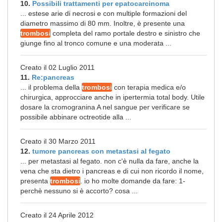
10.
Possibili trattamenti per epatocarcinoma
... estese arie di necrosi e con multiple formazioni del
diametro massimo di 80 mm. Inoltre, è presente una
trombosi
completa del ramo portale destro e sinistro che
giunge fino al tronco comune e una moderata ...
Creato il 02 Luglio 2011
11.
Re:pancreas
... il problema della
trombosi
con terapia medica e/o
chirurgica, approcciare anche in ipertermia total body. Utile
dosare la cromogranina A nel sangue per verificare se
possibile abbinare octreotide alla ...
Creato il 30 Marzo 2011
12.
tumore pancreas con metastasi al fegato
... per metastasi al fegato. non c'è nulla da fare, anche la
vena che sta dietro i pancreas e di cui non ricordo il nome,
presenta
trombosi
. io ho molte domande da fare: 1-
perchè nessuno si è accorto? cosa ...
Creato il 24 Aprile 2012