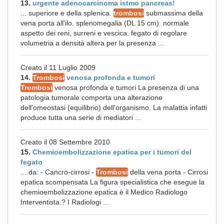
13.
urgente adenocarcinoma istmo pancreas!
... superiore e della splenica.
trombosi
submassima della
vena porta all'ilo. splenomegalia (DL 15 cm). normale
aspetto dei reni, surreni e vescica. fegato di regolare
volumetria a densità altera per la presenza ...
Creato il 11 Luglio 2009
14.
Trombosi
venosa profonda e tumori
Trombosi
venosa profonda e tumori La presenza di una
patologia tumorale comporta una alterazione
dell'omeostasi (equilibrio) dell'organismo. La malattia infatti
produce tutta una serie di mediatori ...
Creato il 08 Settembre 2010
15.
Chemioembolizzazione epatica per i tumori del
fegato
... da: - Cancro-cirrosi -
Trombosi
della vena porta - Cirrosi
epatica scompensata La figura specialistica che esegue la
chemioembolizzazione epatica è il Medico Radiologo
Interventista.? I Radiologi ...