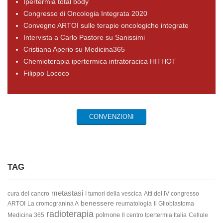
Ipertermia total body
Congresso di Oncologia Integrata 2020
Convegno ARTOI sulle terapie oncologiche integrate
Intervista a Carlo Pastore su Sanissimi
Cristiana Aperio su Medicina365
Chemioterapia ipertermica intratoracica HITHOT
Filippo Lococo
CONVENZIONI
TAG
metastasi
cura del cancro
I tumori della vescica
Atti del IV congresso
benessere
ARTOI
La cromogranina A
reumatologia
Il Glioblastoma
radioterapia
polmone
Medicina 365
Il centro Ipertermia Italia
Cellule