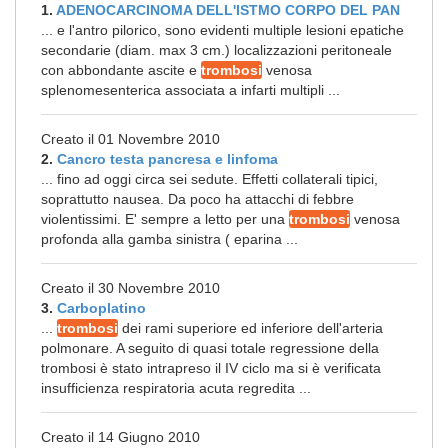
1.
ADENOCARCINOMA DELL'ISTMO CORPO DEL PAN
... e l'antro pilorico, sono evidenti multiple lesioni epatiche
secondarie (diam. max 3 cm.) localizzazioni peritoneale
con abbondante ascite e
trombosi
venosa
splenomesenterica associata a infarti multipli ...
Creato il 01 Novembre 2010
2.
Cancro testa pancresa e linfoma
... fino ad oggi circa sei sedute. Effetti collaterali tipici,
soprattutto nausea. Da poco ha attacchi di febbre
violentissimi. E' sempre a letto per una
trombosi
venosa
profonda alla gamba sinistra ( eparina ...
Creato il 30 Novembre 2010
3.
Carboplatino
...
trombosi
dei rami superiore ed inferiore dell'arteria
polmonare. A seguito di quasi totale regressione della
trombosi è stato intrapreso il IV ciclo ma si è verificata
insufficienza respiratoria acuta regredita ...
Creato il 14 Giugno 2010