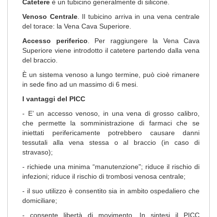
Catetere
è un tubicino generalmente di silicone.
Venoso Centrale
. Il tubicino arriva in una vena centrale
del torace: la Vena Cava Superiore.
Accesso periferico
. Per raggiungere la Vena Cava
Superiore viene introdotto il catetere partendo dalla vena
del braccio.
È un sistema venoso a lungo termine, può cioè rimanere
in sede fino ad un massimo di 6 mesi.
I vantaggi del PICC
- E’ un accesso venoso, in una vena di grosso calibro,
che permette la somministrazione di farmaci che se
iniettati perifericamente potrebbero causare danni
tessutali alla vena stessa o al braccio (in caso di
stravaso);
- richiede una minima “manutenzione"; riduce il rischio di
infezioni; riduce il rischio di trombosi venosa centrale;
- il suo utilizzo è consentito sia in ambito ospedaliero che
domiciliare;
- consente libertà di movimento. In sintesi il PICC