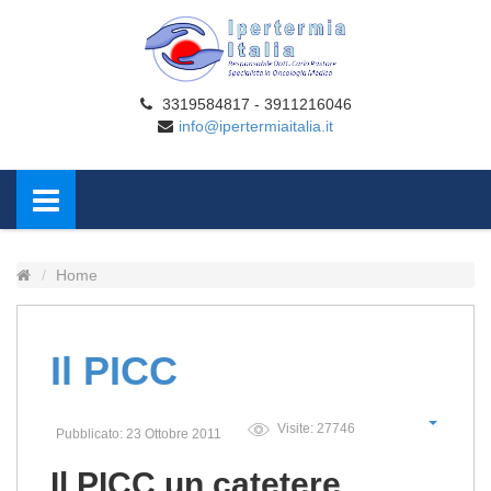
3319584817 - 3911216046
info@ipertermiaitalia.it
Home
Il PICC
Visite: 27746
Pubblicato: 23 Ottobre 2011
Il PICC un catetere