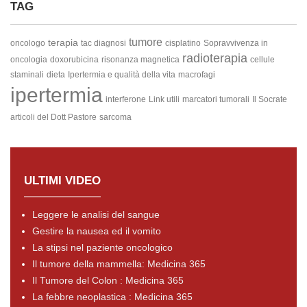
TAG
tumore
terapia
oncologo
tac diagnosi
cisplatino
Sopravvivenza in
radioterapia
oncologia
doxorubicina
risonanza magnetica
cellule
staminali
dieta
Ipertermia e qualità della vita
macrofagi
ipertermia
interferone
Link utili
marcatori tumorali
Il Socrate
articoli del Dott Pastore
sarcoma
ULTIMI VIDEO
Leggere le analisi del sangue
Gestire la nausea ed il vomito
La stipsi nel paziente oncologico
Il tumore della mammella: Medicina 365
Il Tumore del Colon : Medicina 365
La febbre neoplastica : Medicina 365