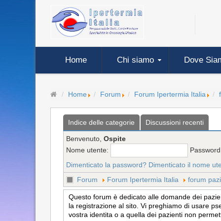
Home
Chi siamo
Dove Sia
Home
Forum
Forum Ipertermia Italia
Indice delle categorie
Discussioni recenti
Benvenuto,
Ospite
Nome utente:
Password
Dimenticato la password?
Dimenticato il nome ut
Forum
Forum Ipertermia Italia
forum pazi
Questo forum è dedicato alle domande dei pazienti
la registrazione al sito. Vi preghiamo di usare ps
vostra identita o a quella dei pazienti non permet