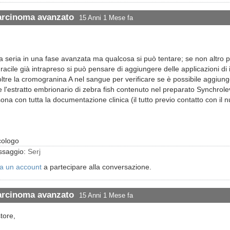
carcinoma avanzato
15 Anni 1 Mese fa
tia seria in una fase avanzata ma qualcosa si può tentare; se non altro pe
uracile già intrapreso si può pensare di aggiungere delle applicazioni di
oltre la cromogranina A nel sangue per verificare se è possibile aggiung
 l'estratto embrionario di zebra fish contenuto nel preparato Synchrole
na con tutta la documentazione clinica (il tutto previo contatto con i
cologo
essaggio:
Serj
a un account
a partecipare alla conversazione.
carcinoma avanzato
15 Anni 1 Mese fa
tore,