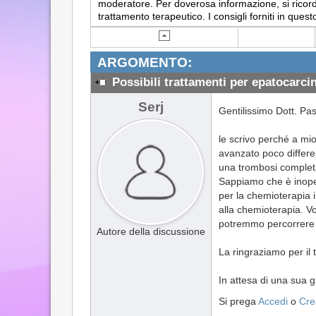
moderatore. Per doverosa informazione, si ricorda
trattamento terapeutico. I consigli forniti in q
ARGOMENTO:
Possibili trattamenti per epatocarc
Serj
Gentilissimo Dott. Pas
le scrivo perché a mio
avanzato poco differe
una trombosi completa
Sappiamo che è inoper
per la chemioterapia i
alla chemioterapia. V
potremmo percorrere p
Autore della discussione
La ringraziamo per il 
In attesa di una sua gr
Si prega
Accedi
o
Cre