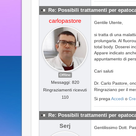
Re: Possibili trattamenti per epato
carlopastore
Gentile Utente,
si tratta di una malat
prolungarla. Al fluoro
total body. Doserei in
Appare indicato anche
appuntamento di perso
Cari saluti
Offline
Messaggi: 820
Dr. Carlo Pastore, on
Ringraziano per il m
Ringraziamenti ricevuti
110
Si prega
Accedi
o
Cre
Re: Possibili trattamenti per epato
Serj
Gentilissimo Dott. Pas