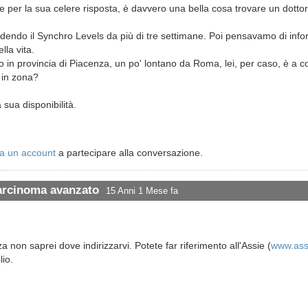
e per la sua celere risposta, è davvero una bella cosa trovare un dottor
dendo il Synchro Levels da più di tre settimane. Poi pensavamo di inf
lla vita.
o in provincia di Piacenza, un po' lontano da Roma, lei, per caso, è a c
i in zona?
 sua disponibilità.
a un account
a partecipare alla conversazione.
carcinoma avanzato
15 Anni 1 Mese fa
a non saprei dove indirizzarvi. Potete far riferimento all'Assie (
www.assi
lio.