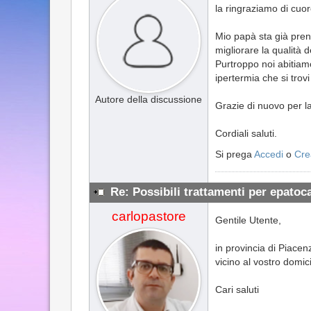
la ringraziamo di cuor
Mio papà sta già pren
migliorare la qualità de
Purtroppo noi abitiam
ipertermia che si trov
Autore della discussione
Grazie di nuovo per la
Cordiali saluti.
Si prega
Accedi
o
Cre
Re: Possibili trattamenti per epato
carlopastore
Gentile Utente,
in provincia di Piacenz
vicino al vostro domici
Cari saluti