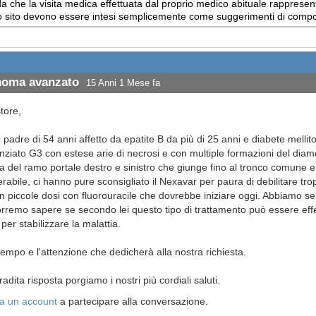
 che la visita medica effettuata dal proprio medico abituale rappresent
uesto sito devono essere intesi semplicemente come suggerimenti di com
inoma avanzato
15 Anni 1 Mese fa
tore,
 padre di 54 anni affetto da epatite B da più di 25 anni e diabete mell
nziato G3 con estese arie di necrosi e con multiple formazioni del dia
 del ramo portale destro e sinistro che giunge fino al tronco comune e 
abile, ci hanno pure sconsigliato il Nexavar per paura di debilitare tr
n piccole dosi con fluorouracile che dovrebbe iniziare oggi. Abbiamo sen
orremo sapere se secondo lei questo tipo di trattamento può essere effe
er stabilizzare la malattia.
tempo e l'attenzione che dedicherà alla nostra richiesta.
adita risposta porgiamo i nostri più cordiali saluti.
a un account
a partecipare alla conversazione.