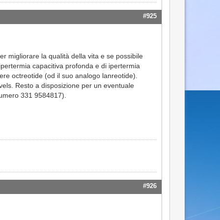
#925
r migliorare la qualità della vita e se possibile
 ipertermia capacitiva profonda e di ipertermia
ere octreotide (od il suo analogo lanreotide).
vels. Resto a disposizione per un eventuale
l numero 331 9584817).
#926