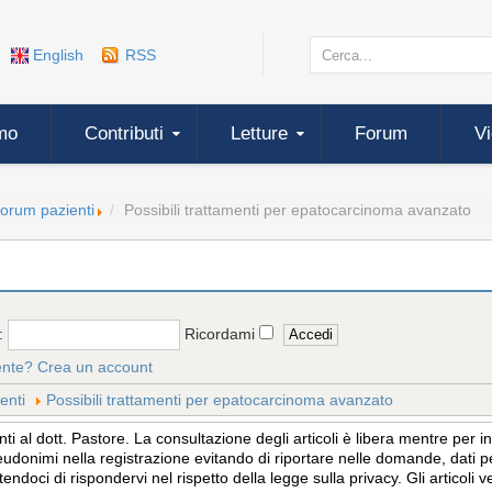
English
RSS
mo
Contributi
Letture
Forum
V
forum pazienti
Possibili trattamenti per epatocarcinoma avanzato
:
Ricordami
ente?
Crea un account
enti
Possibili trattamenti per epatocarcinoma avanzato
 al dott. Pastore. La consultazione degli articoli è libera mentre per 
eudonimi nella registrazione evitando di riportare nelle domande, dati per
tendoci di rispondervi nel rispetto della legge sulla privacy. Gli articol