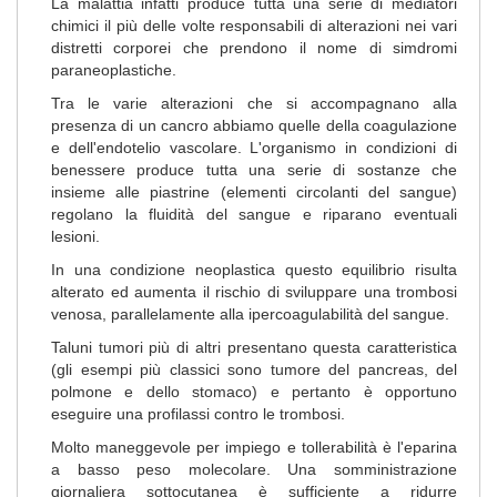
La malattia infatti produce tutta una serie di mediatori
chimici il più delle volte responsabili di alterazioni nei vari
distretti corporei che prendono il nome di simdromi
paraneoplastiche.
Tra le varie alterazioni che si accompagnano alla
presenza di un cancro abbiamo quelle della coagulazione
e dell'endotelio vascolare. L'organismo in condizioni di
benessere produce tutta una serie di sostanze che
insieme alle piastrine (elementi circolanti del sangue)
regolano la fluidità del sangue e riparano eventuali
lesioni.
In una condizione neoplastica questo equilibrio risulta
alterato ed aumenta il rischio di sviluppare una trombosi
venosa, parallelamente alla ipercoagulabilità del sangue.
Taluni tumori più di altri presentano questa caratteristica
(gli esempi più classici sono tumore del pancreas, del
polmone e dello stomaco) e pertanto è opportuno
eseguire una profilassi contro le trombosi.
Molto maneggevole per impiego e tollerabilità è l'eparina
a basso peso molecolare. Una somministrazione
giornaliera sottocutanea è sufficiente a ridurre