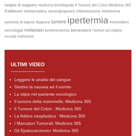
terapie di supporto
medicina biointegrata
Il Tumore del Colon
Medicina 365
Raltitrexed
darbepoietina
neoangiogenesi
infiammazione
melatonina
ipertermia
tumore
sarcoma di kaposi
diagnosi
immunitario
metastasi
oncologia
benessere
peritonectomia
I tumori ad origine
occulta
nutrizione
ULTIMI VIDEO
Leggere le analisi del sangue
Gestire la nausea ed il vomito
La stipsi nel paziente oncologico
Il tumore della mammella: Medicina 365
Il Tumore del Colon : Medicina 365
La febbre neoplastica : Medicina 365
I Marcatori Tumorali: Medicina 365
Gli Epatocarcinomi: Medicina 365