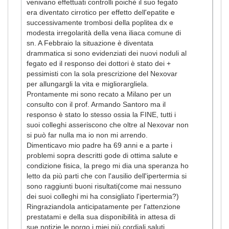
venivano effettuati controlli poichè il suo fegato
era diventato cirrotico per effetto dell'epatite e
successivamente trombosi della poplitea dx e
modesta irregolarità della vena iliaca comune di
sn. A Febbraio la situazione è diventata
drammatica si sono evidenziati dei nuovi noduli al
fegato ed il responso dei dottori è stato dei +
pessimisti con la sola prescrizione del Nexovar
per allungargli la vita e migliorargliela.
Prontamente mi sono recato a Milano per un
consulto con il prof. Armando Santoro ma il
responso è stato lo stesso ossia la FINE, tutti i
suoi colleghi asseriscono che oltre al Nexovar non
si può far nulla ma io non mi arrendo.
Dimenticavo mio padre ha 69 anni e a parte i
problemi sopra descritti gode di ottima salute e
condizione fisica, la prego mi dia una speranza ho
letto da più parti che con l'ausilio dell'ipertermia si
sono raggiunti buoni risultati(come mai nessuno
dei suoi colleghi mi ha consigliato l'ipertermia?)
Ringraziandola anticipatamente per l'attenzione
prestatami e della sua disponibilità in attesa di
sue notizie le porgo i miei più cordiali saluti.