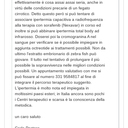
effettivamente è cosa assai assai seria, anche in
virtù delle condizioni precarie di un fegato
cirrotico. Detto questo però si può tentare di
associare ipertermia capacitiva a radiofrequenza
alla terapia con sorafenib (Nexavar) in corso ed
inoltre si può abbinare ipertermia total body ad
infrarosso. Doserei poi la cromogranina A nel
sangue per verificare se è possibile impiegare in
aggiunta octreotide ai trattamenti possibili. Non da
ultimo l'estratto embrionario di zebra fish può
giovare. Il tutto nel tentativo di prolungare il più
possibile la sopravvivenza nelle migliori condizioni
possibili. Un appuntamento valutativo con me si
può fissare al numero 331 9584817 al fine di
integrare il percorso terapeutico suggerito.
L'ipertermia è molto nota ed impiegata in
moltissimi paesi esteri; in Italia ancora sono pochi
i Centri terapeutici e scarsa è la conoscenza della
metodica.
un caro saluto
Carlo Pastore