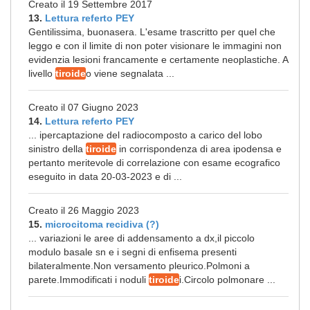
Creato il 19 Settembre 2017
13.
Lettura referto PEY
Gentilissima, buonasera. L'esame trascritto per quel che
leggo e con il limite di non poter visionare le immagini non
evidenzia lesioni francamente e certamente neoplastiche. A
livello
tiroide
o viene segnalata ...
Creato il 07 Giugno 2023
14.
Lettura referto PEY
... ipercaptazione del radiocomposto a carico del lobo
sinistro della
tiroide
in corrispondenza di area ipodensa e
pertanto meritevole di correlazione con esame ecografico
eseguito in data 20-03-2023 e di ...
Creato il 26 Maggio 2023
15.
microcitoma recidiva (?)
... variazioni le aree di addensamento a dx,il piccolo
modulo basale sn e i segni di enfisema presenti
bilateralmente.Non versamento pleurico.Polmoni a
parete.Immodificati i noduli
tiroide
i.Circolo polmonare ...