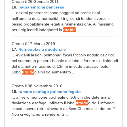
Creato il 26 Gennaio 2011
16.
paura sintomi pancreas
... enzimi pancreatici sono soggetti ad oscillazioni
nell'ambito della normalità. I trigliceridi tendenti verso il
basso probabilmente legati all'alimentazione. Al massimo
per i trigliceridi indagherei la
tiroide
...
Creato il 17 Marzo 2019
17.
Re:neoplasia duodenale
... evidenti lesioni polmonari focali Piccolo nodulo calcifico
nel segmento postero-basale del lobo inferiore dx. linfonodi
del diametro massimo di 13mm in sede paratracheale.
Lobo
tiroide
o sinistro aumentato ...
Creato il 08 Novembre 2010
18.
tumore esofago polmone fegato
... a livello moncone tracheale di 6,6 cm che determina
deviazione esofago. infiltrato il lobo
tiroide
o dx. Linfonodi
in sede sovra-retro claveare dx 3cm Che mi dice dottore?
Non ci vogliamo arrendere. Gr ...