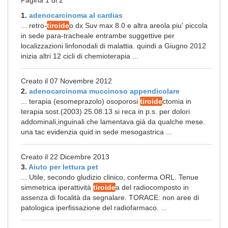
Pagina 1 di 2
1.
adenocarcinoma al cardias
... retro-
tiroide
o dx Suv max 8.0 e altra areola piu' piccola
in sede para-tracheale entrambe suggettive per
localizzazioni linfonodali di malattia. quindi a Giugno 2012
inizia altri 12 cicli di chemioterapia ...
Creato il 07 Novembre 2012
2.
adenocarcinoma muccinoso appendicolare
... terapia (esomeprazolo) osoporosi
tiroide
ctomia in
terapia sost.(2003) 25.08.13 si reca in p.s. per dolori
addominali,inguinali che lamentava già da qualche mese.
una tac evidenzia quid in sede mesogastrica ...
Creato il 22 Dicembre 2013
3.
Aiuto per lettura pet
... Utile, secondo gludizio clinico, conferma ORL. Tenue
simmetrica iperattività
tiroide
a del radiocomposto in
assenza di focalità da segnalare. TORACE: non aree di
patologica iperfissazione del radiofarmaco. ...