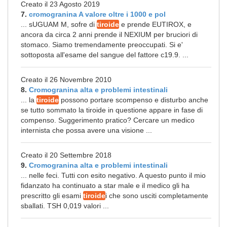
Creato il 23 Agosto 2019
7.
cromogranina A valore oltre i 1000 e pol
... sUGUAM M, sofre di
tiroide
e prende EUTIROX, e
ancora da circa 2 anni prende il NEXIUM per bruciori di
stomaco. Siamo tremendamente preoccupati. Si e'
sottoposta all'esame del sangue del fattore c19.9. ...
Creato il 26 Novembre 2010
8.
Cromogranina alta e problemi intestinali
... la
tiroide
possono portare scompenso e disturbo anche
se tutto sommato la tiroide in questione appare in fase di
compenso. Suggerimento pratico? Cercare un medico
internista che possa avere una visione ...
Creato il 20 Settembre 2018
9.
Cromogranina alta e problemi intestinali
... nelle feci. Tutti con esito negativo. A questo punto il mio
fidanzato ha continuato a star male e il medico gli ha
prescritto gli esami
tiroide
i che sono usciti completamente
sballati. TSH 0,019 valori ...