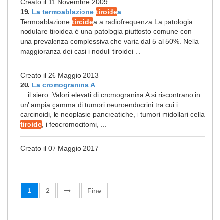
Creato il 11 Novembre 2009
19.
La termoablazione
tiroide
a
Termoablazione
tiroide
a a radiofrequenza La patologia
nodulare tiroidea è una patologia piuttosto comune con
una prevalenza complessiva che varia dal 5 al 50%. Nella
maggioranza dei casi i noduli tiroidei ...
Creato il 26 Maggio 2013
20.
La cromogranina A
... il siero. Valori elevati di cromogranina A si riscontrano in
un’ ampia gamma di tumori neuroendocrini tra cui i
carcinoidi, le neoplasie pancreatiche, i tumori midollari della
tiroide
, i feocromocitomi, ...
Creato il 07 Maggio 2017
1
2
Fine