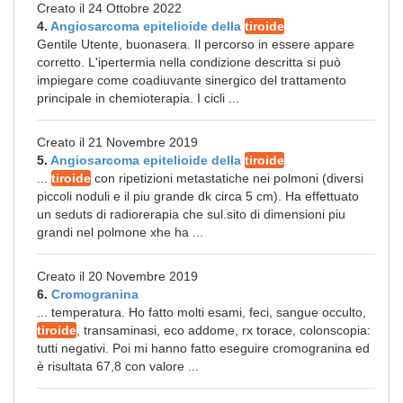
Creato il 24 Ottobre 2022
4.
Angiosarcoma epitelioide della
tiroide
Gentile Utente, buonasera. Il percorso in essere appare
corretto. L'ipertermia nella condizione descritta si può
impiegare come coadiuvante sinergico del trattamento
principale in chemioterapia. I cicli ...
Creato il 21 Novembre 2019
5.
Angiosarcoma epitelioide della
tiroide
...
tiroide
con ripetizioni metastatiche nei polmoni (diversi
piccoli noduli e il piu grande dk circa 5 cm). Ha effettuato
un seduts di radiorerapia che sul.sito di dimensioni piu
grandi nel polmone xhe ha ...
Creato il 20 Novembre 2019
6.
Cromogranina
... temperatura. Ho fatto molti esami, feci, sangue occulto,
tiroide
, transaminasi, eco addome, rx torace, colonscopia:
tutti negativi. Poi mi hanno fatto eseguire cromogranina ed
è risultata 67,8 con valore ...