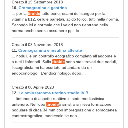
Creato il 19 Settembre 2018
10.
Cromogranina e gastrina
... per la
tiroide
tutto bene, esami del sangue per la
vitamina b12, cellule parietali, acido folico, tutti nella norma.
Secondo lei è normale che i valori non rientrano nella
norma anche senza assumere ppi. Io ...
Creato il 03 Novembre 2018
11.
Cromogranina e insulina alterate
... noduli, e un controllo ecografico completo all'addome e
a tutti i linfonodi. Sulla
tiroide
sono stati trovati due noduli,
l'ecografista mi ha esortato ad andare da un
endocrinologo. L'endocrinologo, dopo ...
Creato il 08 Aprile 2023
12.
Leiomiosarcoma uterino stadio IV B
... linfonodo di aspetto reattivo in sede mediastinica
anteriore. Nel lobo
tiroide
o sinistro si rileva formazione
nodulare di circa 34 mm con impregnazione disomogenea
contrastrografica; meritevole se non ...