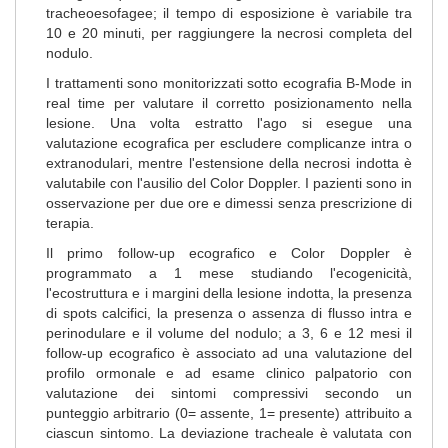
tracheoesofagee; il tempo di esposizione è variabile tra
10 e 20 minuti, per raggiungere la necrosi completa del
nodulo.
I trattamenti sono monitorizzati sotto ecografia B-Mode in
real time per valutare il corretto posizionamento nella
lesione. Una volta estratto l'ago si esegue una
valutazione ecografica per escludere complicanze intra o
extranodulari, mentre l'estensione della necrosi indotta è
valutabile con l'ausilio del Color Doppler. I pazienti sono in
osservazione per due ore e dimessi senza prescrizione di
terapia.
Il primo follow-up ecografico e Color Doppler è
programmato a 1 mese studiando l'ecogenicità,
l'ecostruttura e i margini della lesione indotta, la presenza
di spots calcifici, la presenza o assenza di flusso intra e
perinodulare e il volume del nodulo; a 3, 6 e 12 mesi il
follow-up ecografico è associato ad una valutazione del
profilo ormonale e ad esame clinico palpatorio con
valutazione dei sintomi compressivi secondo un
punteggio arbitrario (0= assente, 1= presente) attribuito a
ciascun sintomo. La deviazione tracheale è valutata con