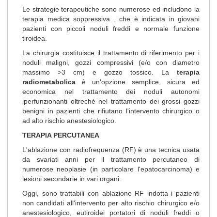
Le strategie terapeutiche sono numerose ed includono la
terapia medica soppressiva , che è indicata in giovani
pazienti con piccoli noduli freddi e normale funzione
tiroidea.
La chirurgia costituisce il trattamento di riferimento per i
noduli maligni, gozzi compressivi (e/o con diametro
massimo >3 cm) e gozzo tossico. La
terapia
radiometabolica
è un'opzione semplice, sicura ed
economica nel trattamento dei noduli autonomi
iperfunzionanti oltrechè nel trattamento dei grossi gozzi
benigni in pazienti che rifiutano l'intervento chirurgico o
ad alto rischio anestesiologico.
TERAPIA PERCUTANEA
L'ablazione con radiofrequenza (RF) è una tecnica usata
da svariati anni per il trattamento percutaneo di
numerose neoplasie (in particolare l'epatocarcinoma) e
lesioni secondarie in vari organi.
Oggi, sono trattabili con ablazione RF indotta i pazienti
non candidati all'intervento per alto rischio chirurgico e/o
anestesiologico, eutiroidei portatori di noduli freddi o