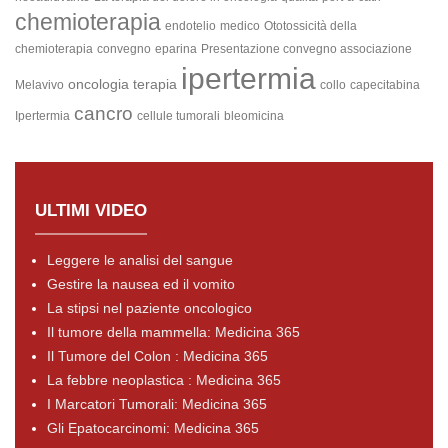
chemioterapia
endotelio
medico
Ototossicità della
chemioterapia
convegno
eparina
Presentazione convegno associazione
ipertermia
oncologia
terapia
Melavivo
collo
capecitabina
cancro
Ipertermia
cellule tumorali
bleomicina
ULTIMI VIDEO
Leggere le analisi del sangue
Gestire la nausea ed il vomito
La stipsi nel paziente oncologico
Il tumore della mammella: Medicina 365
Il Tumore del Colon : Medicina 365
La febbre neoplastica : Medicina 365
I Marcatori Tumorali: Medicina 365
Gli Epatocarcinomi: Medicina 365