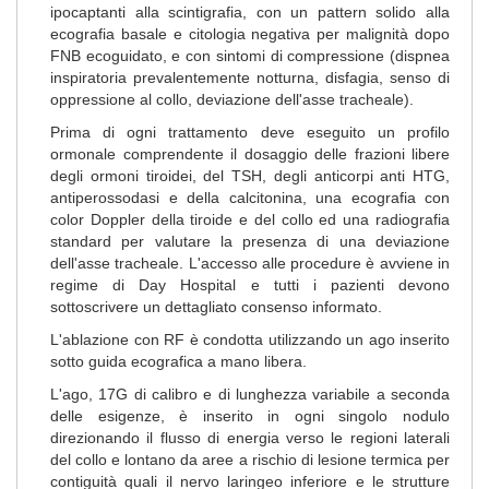
ipocaptanti alla scintigrafia, con un pattern solido alla
ecografia basale e citologia negativa per malignità dopo
FNB ecoguidato, e con sintomi di compressione (dispnea
inspiratoria prevalentemente notturna, disfagia, senso di
oppressione al collo, deviazione dell'asse tracheale).
Prima di ogni trattamento deve eseguito un profilo
ormonale comprendente il dosaggio delle frazioni libere
degli ormoni tiroidei, del TSH, degli anticorpi anti HTG,
antiperossodasi e della calcitonina, una ecografia con
color Doppler della tiroide e del collo ed una radiografia
standard per valutare la presenza di una deviazione
dell'asse tracheale. L'accesso alle procedure è avviene in
regime di Day Hospital e tutti i pazienti devono
sottoscrivere un dettagliato consenso informato.
L'ablazione con RF è condotta utilizzando un ago inserito
sotto guida ecografica a mano libera.
L'ago, 17G di calibro e di lunghezza variabile a seconda
delle esigenze, è inserito in ogni singolo nodulo
direzionando il flusso di energia verso le regioni laterali
del collo e lontano da aree a rischio di lesione termica per
contiguità quali il nervo laringeo inferiore e le strutture