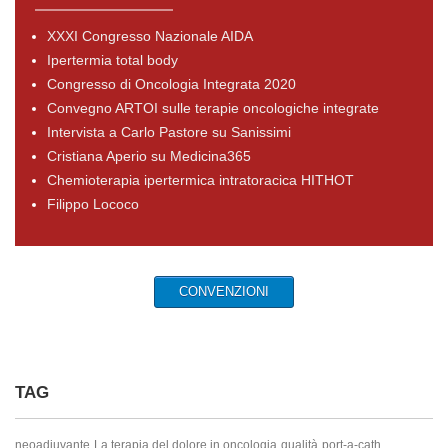
XXXI Congresso Nazionale AIDA
Ipertermia total body
Congresso di Oncologia Integrata 2020
Convegno ARTOI sulle terapie oncologiche integrate
Intervista a Carlo Pastore su Sanissimi
Cristiana Aperio su Medicina365
Chemioterapia ipertermica intratoracica HITHOT
Filippo Lococo
CONVENZIONI
TAG
neoadiuvante
La terapia del dolore in oncologia
qualità
port-a-cath