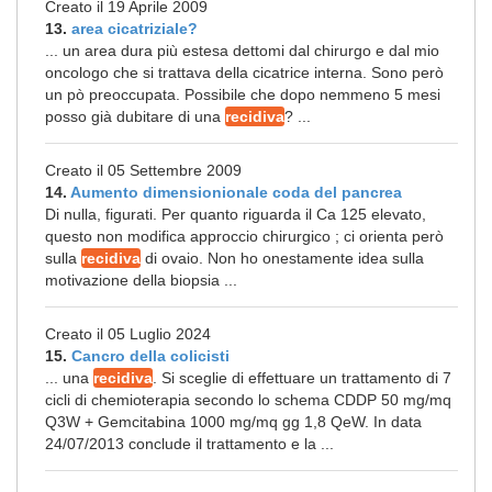
Creato il 19 Aprile 2009
13.
area cicatriziale?
... un area dura più estesa dettomi dal chirurgo e dal mio
oncologo che si trattava della cicatrice interna. Sono però
un pò preoccupata. Possibile che dopo nemmeno 5 mesi
posso già dubitare di una
recidiva
? ...
Creato il 05 Settembre 2009
14.
Aumento dimensionionale coda del pancrea
Di nulla, figurati. Per quanto riguarda il Ca 125 elevato,
questo non modifica approccio chirurgico ; ci orienta però
sulla
recidiva
di ovaio. Non ho onestamente idea sulla
motivazione della biopsia ...
Creato il 05 Luglio 2024
15.
Cancro della colicisti
... una
recidiva
. Si sceglie di effettuare un trattamento di 7
cicli di chemioterapia secondo lo schema CDDP 50 mg/mq
Q3W + Gemcitabina 1000 mg/mq gg 1,8 QeW. In data
24/07/2013 conclude il trattamento e la ...