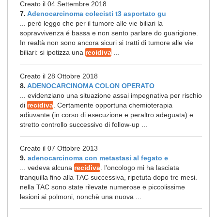
Creato il 04 Settembre 2018
7.
Adenocarcinoma colecisti t3 asportato gu
... però leggo che per il tumore alle vie biliari la
sopravvivenza é bassa e non sento parlare do guarigione.
In realtà non sono ancora sicuri si tratti di tumore alle vie
biliari: si ipotizza una
recidiva
...
Creato il 28 Ottobre 2018
8.
ADENOCARCINOMA COLON OPERATO
... evidenziano una situazione assai impegnativa per rischio
di
recidiva
. Certamente opportuna chemioterapia
adiuvante (in corso di esecuzione e peraltro adeguata) e
stretto controllo successivo di follow-up ...
Creato il 07 Ottobre 2013
9.
adenocarcinoma con metastasi al fegato e
... vedeva alcuna
recidiva
. l'oncologo mi ha lasciata
tranquilla fino alla TAC successiva, ripetuta dopo tre mesi.
nella TAC sono state rilevate numerose e piccolissime
lesioni ai polmoni, nonchè una nuova ...