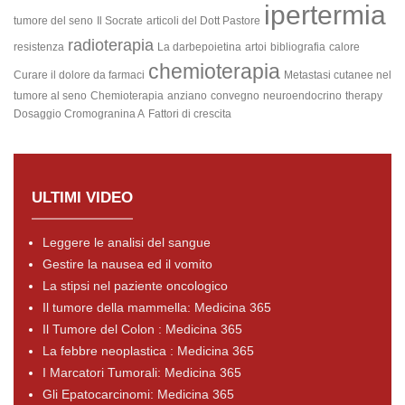
ipertermia
tumore del seno
Il Socrate
articoli del Dott Pastore
radioterapia
resistenza
La darbepoietina
artoi
bibliografia
calore
chemioterapia
Curare il dolore da farmaci
Metastasi cutanee nel
tumore al seno
Chemioterapia
anziano
convegno
neuroendocrino
therapy
Dosaggio Cromogranina A
Fattori di crescita
ULTIMI VIDEO
Leggere le analisi del sangue
Gestire la nausea ed il vomito
La stipsi nel paziente oncologico
Il tumore della mammella: Medicina 365
Il Tumore del Colon : Medicina 365
La febbre neoplastica : Medicina 365
I Marcatori Tumorali: Medicina 365
Gli Epatocarcinomi: Medicina 365