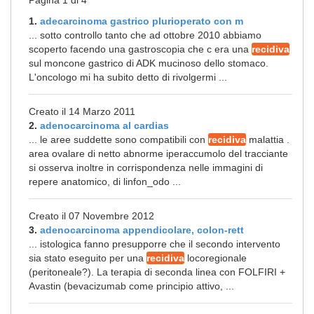
Pagina 1 di 4
1.
adecarcinoma gastrico plurioperato con m
... sotto controllo tanto che ad ottobre 2010 abbiamo
scoperto facendo una gastroscopia che c era una
recidiva
sul moncone gastrico di ADK mucinoso dello stomaco.
L'oncologo mi ha subito detto di rivolgermi ...
Creato il 14 Marzo 2011
2.
adenocarcinoma al cardias
... le aree suddette sono compatibili con
recidiva
malattia .
area ovalare di netto abnorme iperaccumolo del tracciante
si osserva inoltre in corrispondenza nelle immagini di
repere anatomico, di linfon_odo ...
Creato il 07 Novembre 2012
3.
adenocarcinoma appendicolare, colon-rett
... istologica fanno presupporre che il secondo intervento
sia stato eseguito per una
recidiva
locoregionale
(peritoneale?). La terapia di seconda linea con FOLFIRI +
Avastin (bevacizumab come principio attivo, ...