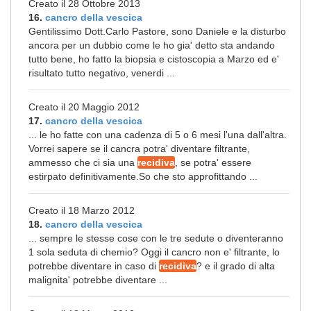
Creato il 28 Ottobre 2013
16.
cancro della vescica
Gentilissimo Dott.Carlo Pastore, sono Daniele e la disturbo
ancora per un dubbio come le ho gia' detto sta andando
tutto bene, ho fatto la biopsia e cistoscopia a Marzo ed e'
risultato tutto negativo, venerdi ...
Creato il 20 Maggio 2012
17.
cancro della vescica
... le ho fatte con una cadenza di 5 o 6 mesi l'una dall'altra.
Vorrei sapere se il cancra potra' diventare filtrante,
ammesso che ci sia una
recidiva
, se potra' essere
estirpato definitivamente.So che sto approfittando ...
Creato il 18 Marzo 2012
18.
cancro della vescica
... sempre le stesse cose con le tre sedute o diventeranno
1 sola seduta di chemio? Oggi il cancro non e' filtrante, lo
potrebbe diventare in caso di
recidiva
? e il grado di alta
malignita' potrebbe diventare ...