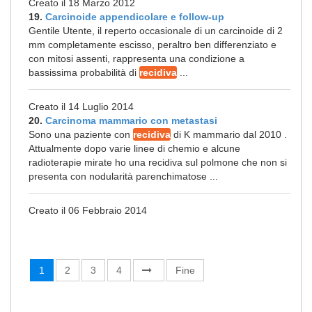
Creato il 18 Marzo 2012
19.
Carcinoide appendicolare e follow-up
Gentile Utente, il reperto occasionale di un carcinoide di 2
mm completamente escisso, peraltro ben differenziato e
con mitosi assenti, rappresenta una condizione a
bassissima probabilità di
recidiva
...
Creato il 14 Luglio 2014
20.
Carcinoma mammario con metastasi
Sono una paziente con
recidiva
di K mammario dal 2010 .
Attualmente dopo varie linee di chemio e alcune
radioterapie mirate ho una recidiva sul polmone che non si
presenta con nodularità parenchimatose ...
Creato il 06 Febbraio 2014
1
2
3
4
Fine