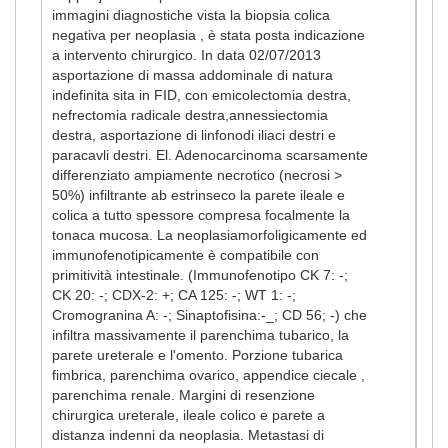
immagini diagnostiche vista la biopsia colica
negativa per neoplasia , è stata posta indicazione
a intervento chirurgico. In data 02/07/2013
asportazione di massa addominale di natura
indefinita sita in FID, con emicolectomia destra,
nefrectomia radicale destra,annessiectomia
destra, asportazione di linfonodi iliaci destri e
paracavli destri. El. Adenocarcinoma scarsamente
differenziato ampiamente necrotico (necrosi >
50%) infiltrante ab estrinseco la parete ileale e
colica a tutto spessore compresa focalmente la
tonaca mucosa. La neoplasiamorfoligicamente ed
immunofenotipicamente è compatibile con
primitività intestinale. (Immunofenotipo CK 7: -;
CK 20: -; CDX-2: +; CA 125: -; WT 1: -;
Cromogranina A: -; Sinaptofisina:-_; CD 56; -) che
infiltra massivamente il parenchima tubarico, la
parete ureterale e l'omento. Porzione tubarica
fimbrica, parenchima ovarico, appendice ciecale ,
parenchima renale. Margini di resenzione
chirurgica ureterale, ileale colico e parete a
distanza indenni da neoplasia. Metastasi di