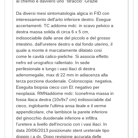
al chemio è davvero uno "straccio".Grazie
Da diversi mesi sintomatologia algica in FID con
interessamento dell'arto inferiore destro. Esegue
accertamenti. TC addome mdc: in scavo pelvico a
destra massa solida di circa 6 x 5 cm,
indissociabile dalle anse del piccolo e del grosso
intestino, dall'uretere destro e dal fondo uterino, il
quale a monte è marcatamente dilatato così
come le cavità calico-pieliche. Si associa effetto
nefro ed urografico rallentato. In sede
perilesionale e lungo i vasi iliaci di destra
adenomegalie, max di 22 mm in adiacenza alla
terza porzione duodenale. Colonscopia: negativa.
Eseguita biopsia cieco con El: negativo per
neoplasia. RMNaddome mdc: Iconefrma massa in
fossa iliaca destra (10x9x7 cm) indissociabile dal
cieco, inglobante l'ultima ansa ileale e il verme
appendicolare, che lambisce la parete inferiore
del ginocchio duodenale inferiore e infiltra
l'uretere a livello dell'incrocio con i vasi iliaci. In
data 20/06/2013 posizionato stent ureterale tipo
doppio j a dx. Dopo revisione accurata delle