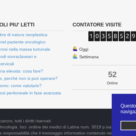
LI PIU' LETTI
CONTATORE VISITE
bre di natura neoplastica
 nel paziente oncologico
rosi nella massa tumorale
Oggi
onodi sovraclaveari e
Settimana
ervicali
bina elevata: cosa fare?
52
e, perché non si può operare?
Online
omo: come valutarlo?
osi peritoneale in fase avanzata
Questo 
naviga
cro, tutti i diritti riservati
Oncologia. Iscr. ordine dei medici di Latina num. 3019 p.iva 09052841005
pria responsabilità che il messaggio informativo contenuto nel presente S