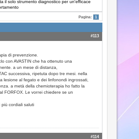
a il solo strumento diagnostico per un'efficace
portamento
Pagina:
1
#113
apia di prevenzione.
 ciclo con AVASTIN che ha ottenuto una
amente. a un mese di distanza,
 TAC successiva, ripetuta dopo tre mesi. nella
lesione al fegato e dei linfonondi ingrossati,
nza. a metà della chemioterapia ho fatto la
 dal FORFOX. Le vorrei chiedere se un
iù cordiali saluti
#114