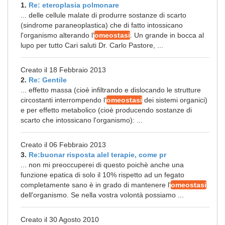
1.
Re: eteroplasia polmonare
... delle cellule malate di produrre sostanze di scarto
(sindrome paraneoplastica) che di fatto intossicano
l'organismo alterando l'
omeostasi
. Un grande in bocca al
lupo per tutto Cari saluti Dr. Carlo Pastore, ...
Creato il 18 Febbraio 2013
2.
Re: Gentile
... effetto massa (cioè infiltrando e dislocando le strutture
circostanti interrompendo l'
omeostasi
dei sistemi organici)
e per effetto metabolico (cioè producendo sostanze di
scarto che intossicano l'organismo): ...
Creato il 06 Febbraio 2013
3.
Re:buonar risposta alel terapie, come pr
... non mi preoccuperei di questo poichè anche una
funzione epatica di solo il 10% rispetto ad un fegato
completamente sano è in grado di mantenere l'
omeostasi
dell'organismo. Se nella vostra volontà possiamo ...
Creato il 30 Agosto 2010