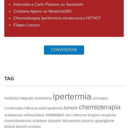
Intervista a Carlo Pastore su Sanissimi
Cristiana Aperio su Medicina365
Chemioterapia ipertermica intratoracica HITHOT
Filippo Lococo
CONVENZIONI
TAG
ipertermia
medicina integrata
vinoreblina
convegno
chemioterapia
tumore
Confermata l'efficacia della Ipertermia
metastasi
octreoscan
eritropoietina
cibo
infezione fungina
neoplasia
guarigione
chemioipertermia
scheletro
olaparib
Versamento pleurico
globuli bianchi
anziano