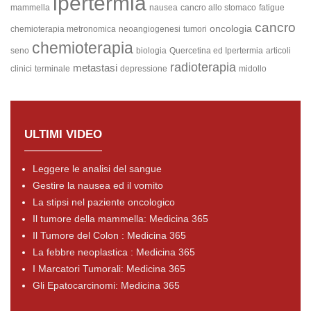
ipertermia
mammella
nausea
cancro allo stomaco
fatigue
cancro
oncologia
chemioterapia metronomica
neoangiogenesi
tumori
chemioterapia
seno
biologia
Quercetina ed Ipertermia
articoli
radioterapia
metastasi
clinici
terminale
depressione
midollo
ULTIMI VIDEO
Leggere le analisi del sangue
Gestire la nausea ed il vomito
La stipsi nel paziente oncologico
Il tumore della mammella: Medicina 365
Il Tumore del Colon : Medicina 365
La febbre neoplastica : Medicina 365
I Marcatori Tumorali: Medicina 365
Gli Epatocarcinomi: Medicina 365