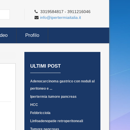
3319584817 - 3911216046
info@ipertermiaitalia.it
ideo
Profilo
ULTIMI POST
Adenocarcinoma gastrico con noduli al
peritoneo e ...
Ipertermia tumore pancreas
HCC
Febbricciola
Linfoadenopatie retroperitoneali
Tumore pancreas