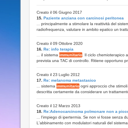
Creato il 06 Giugno 2017
15.
Paziente anziana con carcinosi peritonea
... principalmente a stimolare la reattività del sist
radiofrequenza, valutare in ambito epatico un tratt
Creato il 09 Ottobre 2020
16.
Re: info terapia
... il sistema
immunitario
. Il ciclo chemioterapico 
prevista una TAC di controllo. Ritiene opportuno 
Creato il 23 Luglio 2012
17.
Re: melanoma metastasico
... sistema
immunitario
ogni approccio che stimoli
descritta certamente da considerare un trattament
Creato il 12 Marzo 2013
18.
Re:Adenocarcinoma polmonare non a picc
... l'impiego di ipertermia. Se non vi fosse senza 
L'abbinamento con modulatori naturali del sistem