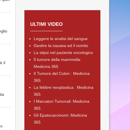
ULTIMI VIDEO
eglio
Leggere le analisi del sangue
Gestire la nausea ed il vomito
La stipsi nel paziente oncologico
Il tumore della mammella:
è il
Medicina 365
Il Tumore del Colon : Medicina
365
La febbre neoplastica : Medicina
tia
365
I Marcatori Tumorali: Medicina
365
Gli Epatocarcinomi: Medicina
365
no