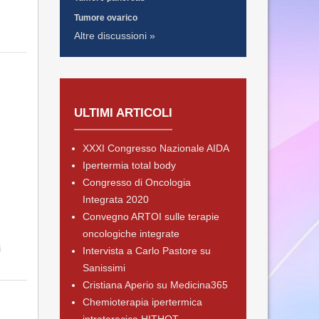
Tumore ovarico
Altre discussioni »
ULTIMI ARTICOLI
XXXI Congresso Nazionale AIDA
Ipertermia total body
Congresso di Oncologia
Integrata 2020
Convegno ARTOI sulle terapie
oncologiche integrate
i
Intervista a Carlo Pastore su
Sanissimi
Cristiana Aperio su Medicina365
Chemioterapia ipertermica