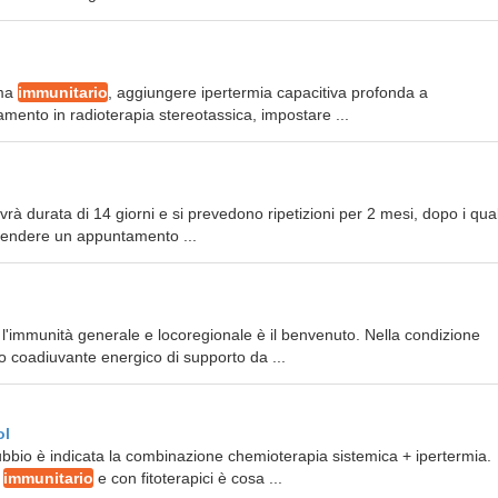
ema
immunitario
, aggiungere ipertermia capacitiva profonda a
amento in radioterapia stereotassica, impostare ...
avrà durata di 14 giorni e si prevedono ripetizioni per 2 mesi, dopo i qual
prendere un appuntamento ...
 l'immunità generale e locoregionale è il benvenuto. Nella condizione
o coadiuvante energico di supporto da ...
ol
dubbio è indicata la combinazione chemioterapia sistemica + ipertermia.
a
immunitario
e con fitoterapici è cosa ...