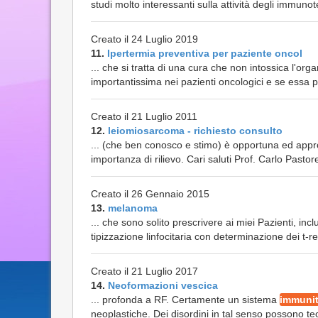
studi molto interessanti sulla attività degli immunote
Creato il 24 Luglio 2019
11.
Ipertermia preventiva per paziente oncol
... che si tratta di una cura che non intossica l'o
importantissima nei pazienti oncologici e se essa p
Creato il 21 Luglio 2011
12.
leiomiosarcoma - richiesto consulto
... (che ben conosco e stimo) è opportuna ed appr
importanza di rilievo. Cari saluti Prof. Carlo Pastor
Creato il 26 Gennaio 2015
13.
melanoma
... che sono solito prescrivere ai miei Pazienti, inc
tipizzazione linfocitaria con determinazione dei t-reg
Creato il 21 Luglio 2017
14.
Neoformazioni vescica
... profonda a RF. Certamente un sistema
immunit
neoplastiche. Dei disordini in tal senso possono t