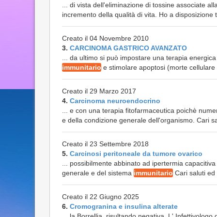
... di vista dell'eliminazione di tossine associate 
incremento della qualità di vita. Ho a disposizione 
Creato il 04 Novembre 2010
3.
CARCINOMA GASTRICO AVANZATO
... da ultimo si può impostare una terapia energica d
immunitario
e stimolare apoptosi (morte cellular
Creato il 29 Marzo 2017
4.
Carcinoma neuroendocrino
... e con una terapia fitofarmaceutica poichè numer
e della condizione generale dell'organismo. Cari sal
Creato il 23 Settembre 2018
5.
Carcinosi peritoneale da tumore ovarico
... possibilmente abbinato ad ipertermia capacitiv
generale e del sistema
immunitario
Cari saluti ed 
Creato il 22 Giugno 2025
6.
Cromogranina e insulina alterate
... la Borrellia, risultando negativa. L' Infettivo