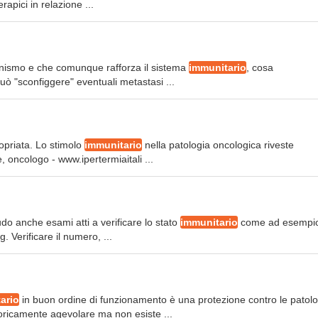
rapici in relazione ...
rganismo e che comunque rafforza il sistema
immunitario
, cosa
uò "sconfiggere" eventuali metastasi ...
opriata. Lo stimolo
immunitario
nella patologia oncologica riveste
e, oncologo - www.ipertermiaitali ...
ludo anche esami atti a verificare lo stato
immunitario
come ad esempio
. Verificare il numero, ...
ario
in buon ordine di funzionamento è una protezione contro le patolo
eoricamente agevolare ma non esiste ...