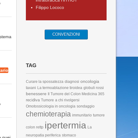
intratoracica HITHOT
e
Filippo Lococo
CONVENZIONI
sistema
TAG
ario
oncologia
Curare la spossatezza
diagnosi
taxani
La termoablazione tiroidea
globuli rossi
benessere
Il Tumore del Colon
Medicina 365
recidiva
Tumore
a chi rivolgersi
o
Omotossicologia in oncologia
sondaggio
chemioterapia
immunitario
tumore
ipertermia
colon rettp
La
neuropatia periferica
stomaco
e quei