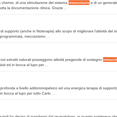
alla chemio, di una stimolazione del sistema
immunitario
e di un general
tutta la documentazione clinica. Grazie ...
i supporto (anche in fitoterapia) allo scopo di migliorare l'attività del 
e programmata, meccanismo ...
osi estratti naturali posseggono attività pregevole di sostegno
immunit
uti ed in bocca al lupo per ...
a profonda a livello addominopelvico ed una energica terapia di support
in bocca al lupo per tutto Carlo ...
logo quindi ha deciso di mandarmi dal reumatologo, in quanto sosteneva ch