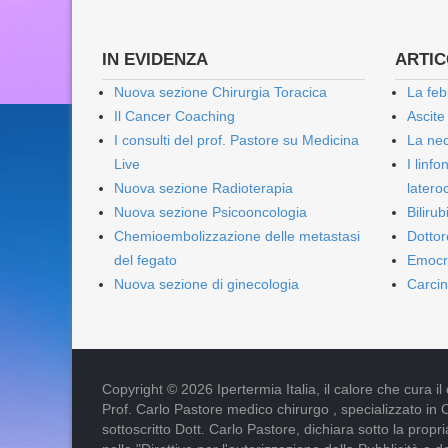
IN EVIDENZA
ARTICO
Nuova sezione Chirurgia Toracica
La feb
Il Cancer Coaching
Ascite
I consulti del prof. Pastore su Medicina
La nec
Live
I linf
Nuova sezione Radioterapia
lateroc
Nuova sezione Psicooncologia
Biliru
Chemioembolizzazione delle metastasi
Dottor
del fegato
Emocr
Nuova sezione di ginecologia
Carcin
Copyright © 2026 Ipertermia Italia, il calore che cura il can
Prof. Carlo Pastore medico chirurgo , specializzato in 
sottoscritto Dott. Carlo Pastore, dichiara sotto la pro