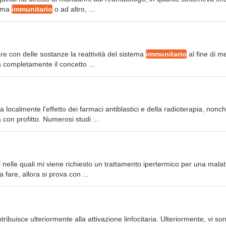
tema
immunitario
o ad altro, ...
re con delle sostanze la reattività del sistema
immunitario
al fine di m
 completamente il concetto ...
a localmente l'effetto dei farmaci antiblastici e della radioterapia, nonch
con profitto. Numerosi studi ...
 nelle quali mi viene richiesto un trattamento ipertermico per una malat
fare, allora si prova con ...
tribuisce ulteriormente alla attivazione linfocitaria. Ulteriormente, vi so