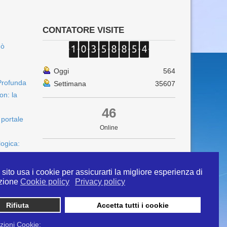
CONTATORE VISITE
uò
Oggi
564
Profunda
Settimana
35607
on: la
46
 portale
Online
logica:
sito usa i cookie per assicurarti la migliore esperienza di
zione
Cookie policy
Privacy policy
Rifiuta
Accetta tutti i cookie
 info@ipertermiaitalia.it tel. 331/9584817 . Il
ito è diramato nel rispetto delle Linee Guida contenute
zioni Cookie: