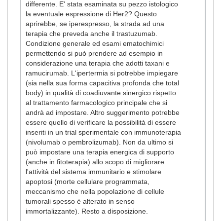
differente. E' stata esaminata su pezzo istologico
la eventuale espressione di Her2? Questo
aprirebbe, se iperespresso, la strada ad una
terapia che preveda anche il trastuzumab.
Condizione generale ed esami ematochimici
permettendo si può prendere ad esempio in
considerazione una terapia che adotti taxani e
ramucirumab. L'ipertermia si potrebbe impiegare
(sia nella sua forma capacitiva profonda che total
body) in qualità di coadiuvante sinergico rispetto
al trattamento farmacologico principale che si
andrà ad impostare. Altro suggerimento potrebbe
essere quello di verificare la possibilità di essere
inseriti in un trial sperimentale con immunoterapia
(nivolumab o pembrolizumab). Non da ultimo si
può impostare una terapia energica di supporto
(anche in fitoterapia) allo scopo di migliorare
l'attività del sistema immunitario e stimolare
apoptosi (morte cellulare programmata,
meccanismo che nella popolazione di cellule
tumorali spesso è alterato in senso
immortalizzante). Resto a disposizione.