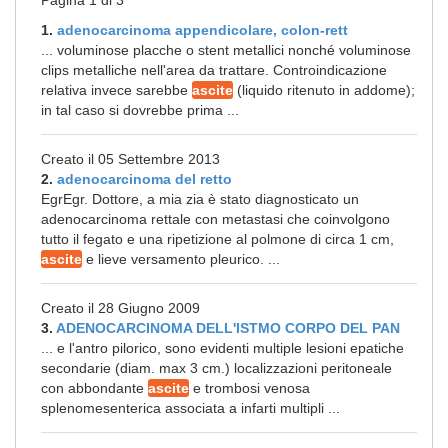
Pagina 1 di 3
1.
adenocarcinoma appendicolare, colon-rett
... voluminose placche o stent metallici nonché voluminose
clips metalliche nell'area da trattare. Controindicazione
relativa invece sarebbe
ascite
(liquido ritenuto in addome);
in tal caso si dovrebbe prima ...
Creato il 05 Settembre 2013
2.
adenocarcinoma del retto
EgrEgr. Dottore, a mia zia è stato diagnosticato un
adenocarcinoma rettale con metastasi che coinvolgono
tutto il fegato e una ripetizione al polmone di circa 1 cm,
ascite
e lieve versamento pleurico. ...
Creato il 28 Giugno 2009
3.
ADENOCARCINOMA DELL'ISTMO CORPO DEL PAN
... e l'antro pilorico, sono evidenti multiple lesioni epatiche
secondarie (diam. max 3 cm.) localizzazioni peritoneale
con abbondante
ascite
e trombosi venosa
splenomesenterica associata a infarti multipli ...