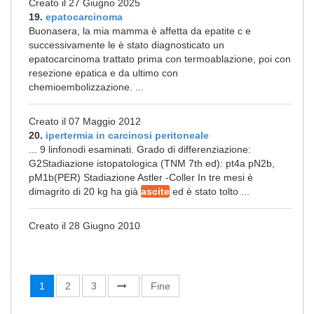
Creato il 27 Giugno 2025
19.
epatocarcinoma
Buonasera, la mia mamma è affetta da epatite c e
successivamente le è stato diagnosticato un
epatocarcinoma trattato prima con termoablazione, poi con
resezione epatica e da ultimo con
chemioembolizzazione. ...
Creato il 07 Maggio 2012
20.
ipertermia in carcinosi peritoneale
... 9 linfonodi esaminati. Grado di differenziazione:
G2Stadiazione istopatologica (TNM 7th ed): pt4a pN2b,
pM1b(PER) Stadiazione Astler -Coller In tre mesi è
dimagrito di 20 kg ha già
ascite
ed è stato tolto ...
Creato il 28 Giugno 2010
1
2
3
Fine