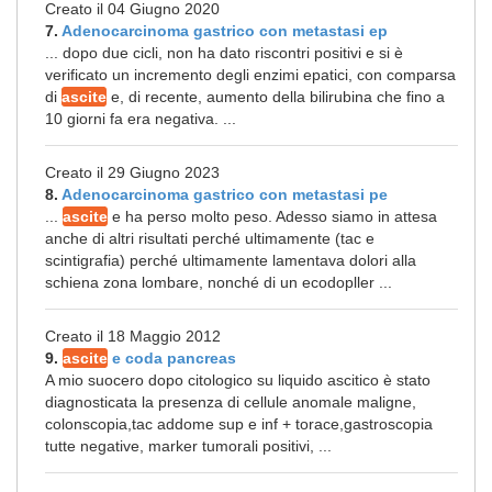
Creato il 04 Giugno 2020
7.
Adenocarcinoma gastrico con metastasi ep
... dopo due cicli, non ha dato riscontri positivi e si è
verificato un incremento degli enzimi epatici, con comparsa
di
ascite
e, di recente, aumento della bilirubina che fino a
10 giorni fa era negativa. ...
Creato il 29 Giugno 2023
8.
Adenocarcinoma gastrico con metastasi pe
...
ascite
e ha perso molto peso. Adesso siamo in attesa
anche di altri risultati perché ultimamente (tac e
scintigrafia) perché ultimamente lamentava dolori alla
schiena zona lombare, nonché di un ecodopller ...
Creato il 18 Maggio 2012
9.
ascite
e coda pancreas
A mio suocero dopo citologico su liquido ascitico è stato
diagnosticata la presenza di cellule anomale maligne,
colonscopia,tac addome sup e inf + torace,gastroscopia
tutte negative, marker tumorali positivi, ...