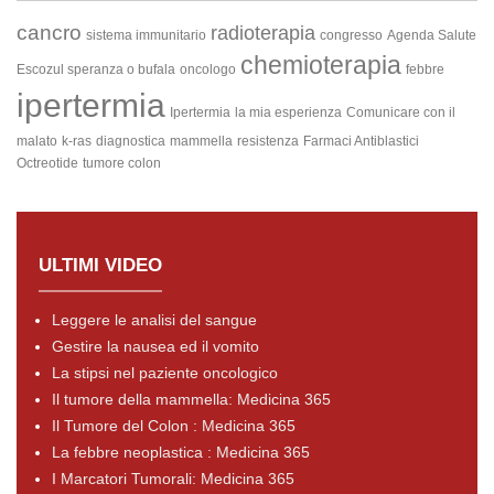
cancro
radioterapia
sistema immunitario
congresso
Agenda Salute
chemioterapia
Escozul speranza o bufala
oncologo
febbre
ipertermia
Ipertermia
la mia esperienza
Comunicare con il
malato
k-ras
diagnostica
mammella
resistenza
Farmaci Antiblastici
Octreotide
tumore colon
ULTIMI VIDEO
Leggere le analisi del sangue
Gestire la nausea ed il vomito
La stipsi nel paziente oncologico
Il tumore della mammella: Medicina 365
Il Tumore del Colon : Medicina 365
La febbre neoplastica : Medicina 365
I Marcatori Tumorali: Medicina 365