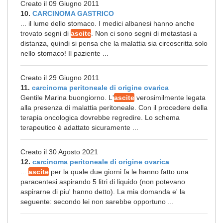
Creato il 09 Giugno 2011
10.
CARCINOMA GASTRICO
... il lume dello stomaco. I medici albanesi hanno anche
trovato segni di
ascite
. Non ci sono segni di metastasi a
distanza, quindi si pensa che la malattia sia circoscritta solo
nello stomaco! Il paziente ...
Creato il 29 Giugno 2011
11.
carcinoma peritoneale di origine ovarica
Gentile Marina buongiorno. L'
ascite
verosimilmente legata
alla presenza di malattia peritoneale. Con il procedere della
terapia oncologica dovrebbe regredire. Lo schema
terapeutico è adattato sicuramente ...
Creato il 30 Agosto 2021
12.
carcinoma peritoneale di origine ovarica
...
ascite
per la quale due giorni fa le hanno fatto una
paracentesi aspirando 5 litri di liquido (non potevano
aspirarne di piu' hanno detto). La mia domanda e' la
seguente: secondo lei non sarebbe opportuno ...