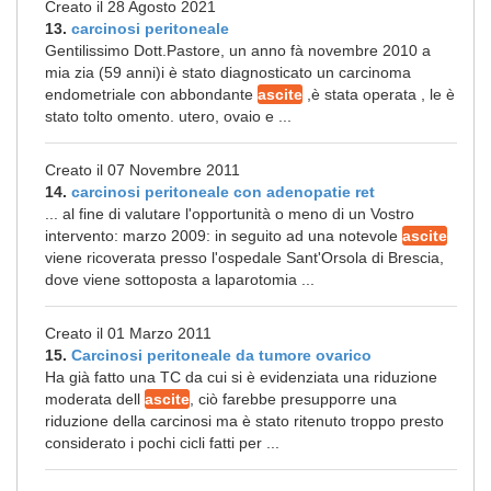
Creato il 28 Agosto 2021
13.
carcinosi peritoneale
Gentilissimo Dott.Pastore, un anno fà novembre 2010 a
mia zia (59 anni)i è stato diagnosticato un carcinoma
endometriale con abbondante
ascite
,è stata operata , le è
stato tolto omento. utero, ovaio e ...
Creato il 07 Novembre 2011
14.
carcinosi peritoneale con adenopatie ret
... al fine di valutare l'opportunità o meno di un Vostro
intervento: marzo 2009: in seguito ad una notevole
ascite
viene ricoverata presso l'ospedale Sant'Orsola di Brescia,
dove viene sottoposta a laparotomia ...
Creato il 01 Marzo 2011
15.
Carcinosi peritoneale da tumore ovarico
Ha già fatto una TC da cui si è evidenziata una riduzione
moderata dell
ascite
, ciò farebbe presupporre una
riduzione della carcinosi ma è stato ritenuto troppo presto
considerato i pochi cicli fatti per ...