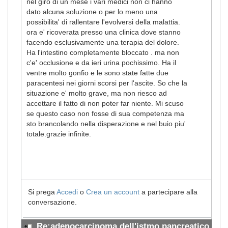
nel giro di un mese i vari medici non ci hanno
dato alcuna soluzione o per lo meno una
possibilita' di rallentare l'evolversi della malattia.
ora e' ricoverata presso una clinica dove stanno
facendo esclusivamente una terapia del dolore.
Ha l'intestino completamente bloccato . ma non
c'e' occlusione e da ieri urina pochissimo. Ha il
ventre molto gonfio e le sono state fatte due
paracentesi nei giorni scorsi per l'ascite. So che la
situazione e' molto grave, ma non riesco ad
accettare il fatto di non poter far niente. Mi scuso
se questo caso non fosse di sua competenza ma
sto brancolando nella disperazione e nel buio piu'
totale.grazie infinite.
Si prega
Accedi
o
Crea un account
a partecipare alla
conversazione.
Re:adenocarcinoma dell'istmo pancreatico