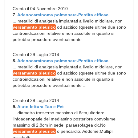
Creato il 04 Novembre 2010
7.
Adenocarcinoma polmonare-Perdita efficac
... metallici di analgesia impiantati a livello midollare, non
versamento pleurico
od ascitico (queste ultime due sono
controindicazioni relative e non assolute in quanto si
potrebbe procedere eventualmente ...
Creato il 29 Luglio 2014
8.
Adenocarcinoma polmonare-Perdita efficac
... metallici di analgesia impiantati a livello midollare, non
versamento pleurico
od ascitico (queste ultime due sono
controindicazioni relative e non assolute in quanto si
potrebbe procedere eventualmente ...
Creato il 29 Luglio 2014
9.
Aiuto lettura Tac e Pet
... diametro trasverso massimo di 6cm,ulteriore
linfoadenopatie del mediastino posteriore convolume
massimo di 2,8cm in sede paraesofagea dx.No
versamento pleurico
o pericardio. Addome:Multipli
pacchetti ...