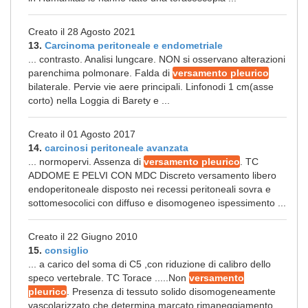
Creato il 28 Agosto 2021
13.
Carcinoma peritoneale e endometriale
... contrasto. Analisi lungcare. NON si osservano alterazioni
parenchima polmonare. Falda di
versamento pleurico
bilaterale. Pervie vie aere principali. Linfonodi 1 cm(asse
corto) nella Loggia di Barety e ...
Creato il 01 Agosto 2017
14.
carcinosi peritoneale avanzata
... normopervi. Assenza di
versamento pleurico
. TC
ADDOME E PELVI CON MDC Discreto versamento libero
endoperitoneale disposto nei recessi peritoneali sovra e
sottomesocolici con diffuso e disomogeneo ispessimento ...
Creato il 22 Giugno 2010
15.
consiglio
... a carico del soma di C5 ,con riduzione di calibro dello
speco vertebrale. TC Torace .....Non
versamento
pleurico
. Presenza di tessuto solido disomogeneamente
vascolarizzato che determina marcato rimaneggiamento ...