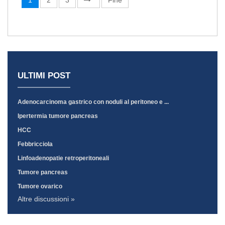
1
2
3
Fine
ULTIMI POST
Adenocarcinoma gastrico con noduli al peritoneo e ...
Ipertermia tumore pancreas
HCC
Febbricciola
Linfoadenopatie retroperitoneali
Tumore pancreas
Tumore ovarico
Altre discussioni »