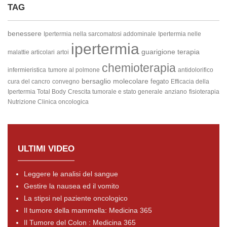
TAG
benessere
Ipertermia nella sarcomatosi addominale
Ipertermia nelle
ipertermia
guarigione
terapia
malattie articolari
artoi
chemioterapia
infermieristica
tumore al polmone
antidolorifico
bersaglio molecolare
fegato
cura del cancro
convegno
Efficacia della
Ipertermia Total Body
Crescita tumorale e stato generale
anziano
fisioterapia
Nutrizione Clinica oncologica
ULTIMI VIDEO
Leggere le analisi del sangue
Gestire la nausea ed il vomito
La stipsi nel paziente oncologico
Il tumore della mammella: Medicina 365
Il Tumore del Colon : Medicina 365