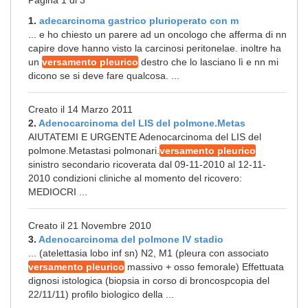
Pagina 1 di 3
1.
adecarcinoma gastrico plurioperato con m
... e ho chiesto un parere ad un oncologo che afferma di nn
capire dove hanno visto la carcinosi peritonelae. inoltre ha
un
versamento pleurico
destro che lo lasciano lì e nn mi
dicono se si deve fare qualcosa. ...
Creato il 14 Marzo 2011
2.
Adenocarcinoma del LIS del polmone.Metas
AIUTATEMI E URGENTE Adenocarcinoma del LIS del
polmone.Metastasi polmonari.
versamento pleurico
sinistro secondario ricoverata dal 09-11-2010 al 12-11-
2010 condizioni cliniche al momento del ricovero:
MEDIOCRI ...
Creato il 21 Novembre 2010
3.
Adenocarcinoma del polmone IV stadio
... (atelettasia lobo inf sn) N2, M1 (pleura con associato
versamento pleurico
massivo + osso femorale) Effettuata
dignosi istologica (biopsia in corso di broncospcopia del
22/11/11) profilo biologico della ...