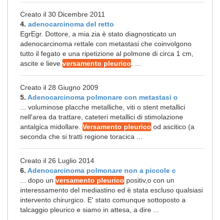
Creato il 30 Dicembre 2011
4.
adenocarcinoma del retto
EgrEgr. Dottore, a mia zia è stato diagnosticato un
adenocarcinoma rettale con metastasi che coinvolgono
tutto il fegato e una ripetizione al polmone di circa 1 cm,
ascite e lieve
versamento pleurico
. ...
Creato il 28 Giugno 2009
5.
Adenocarcinoma polmonare con metastasi o
... voluminose placche metalliche, viti o stent metallici
nell'area da trattare, cateteri metallici di stimolazione
antalgica midollare.
Versamento pleurico
od ascitico (a
seconda che si tratti regione toracica ...
Creato il 26 Luglio 2014
6.
Adenocarcinoma polmonare non a piccole c
... dopo un
versamento pleurico
positiv,o con un
interessamento del mediastino ed è stata escluso qualsiasi
intervento chirurgico. E' stato comunque sottoposto a
talcaggio pleurico e siamo in attesa, a dire ...