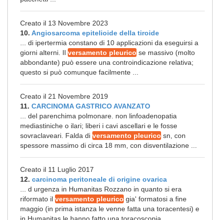
Creato il 13 Novembre 2023
10.
Angiosarcoma epitelioide della tiroide
... di ipertermia constano di 10 applicazioni da eseguirsi a
giorni alterni. Il
versamento pleurico
se massivo (molto
abbondante) può essere una controindicazione relativa;
questo si può comunque facilmente ...
Creato il 21 Novembre 2019
11.
CARCINOMA GASTRICO AVANZATO
... del parenchima polmonare. non linfoadenopatia
mediastiniche o ilari; liberi i cavi ascellari e le fosse
sovraclaveari. Falda di
versamento pleurico
sn, con
spessore massimo di circa 18 mm, con disventilazione ...
Creato il 11 Luglio 2017
12.
carcinoma peritoneale di origine ovarica
... d urgenza in Humanitas Rozzano in quanto si era
riformato il
versamento pleurico
gia' formatosi a fine
maggio (in prima istanza le venne fatta una toracentesi) e
in Humanitas le hanno fatto una toracoscopia ...