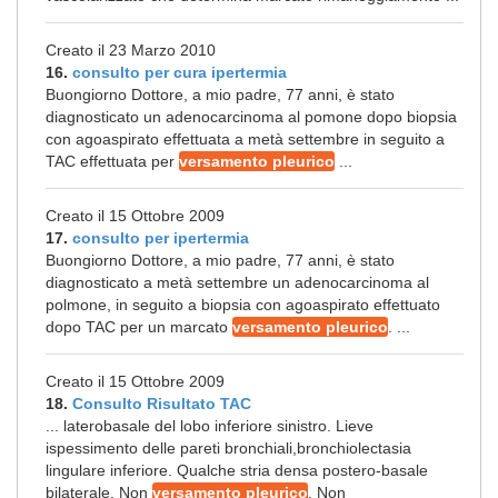
Creato il 23 Marzo 2010
16.
consulto per cura ipertermia
Buongiorno Dottore, a mio padre, 77 anni, è stato
diagnosticato un adenocarcinoma al pomone dopo biopsia
con agoaspirato effettuata a metà settembre in seguito a
TAC effettuata per
versamento pleurico
...
Creato il 15 Ottobre 2009
17.
consulto per ipertermia
Buongiorno Dottore, a mio padre, 77 anni, è stato
diagnosticato a metà settembre un adenocarcinoma al
polmone, in seguito a biopsia con agoaspirato effettuato
dopo TAC per un marcato
versamento pleurico
. ...
Creato il 15 Ottobre 2009
18.
Consulto Risultato TAC
... laterobasale del lobo inferiore sinistro. Lieve
ispessimento delle pareti bronchiali,bronchiolectasia
lingulare inferiore. Qualche stria densa postero-basale
bilaterale. Non
versamento pleurico
. Non