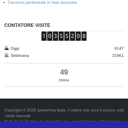
Carcinosi peritoneale in fase avanzata
CONTATORE VISITE
Oggi
6147
Settimana
31961
49
Online
Copyright © 2026 Ipertermia Italia, il calore che cura il cancro, tutti
i diritti riservati
Prof. Carlo Pastore medico chirurgo , specializzato in Oncologia.
Iscr. ordine dei medici di Latina num. 3019 p.iva 09052841005