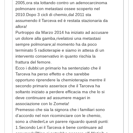
2005,ora sta lottando contro un adenocarcinoma
polmonare con metastasi ossee scoperto nel
2010.Dopo 3 cicli di chemio,dal 2011 sta
assumendo il Tarceva ed è restata stazionaria da
allora!
Purtroppo da Marzo 2014 ha iniziato ad accusare
un dolore alla gamba,rivelatosi una metastasi
sempre polmonare;al momento ha da poco
terminato 5 radioterapie e siamo in attesa di un
intervento conservativo in quanto rischia la
frattura del femore.
Ecco i dubbi:un primario ha sentenziato che il
Tarceva ha perso effetto e che sarebbe
opportuno riprendere la chemioterapia mentre il
secondo primario asserisce che il Tarceva ha
soltanto iniziato a perdere efficacia ma che lo si
deve continuare ad assumere magari in
associazione con lo Zometa!
Premesso che sia la signora che i familiari sono
d’accordo nel non ricominciare con le chemio,
sono a chiederLe un parere riguardo questi punti:
1.Secondo Lei il Tarceva è bene continuare ad