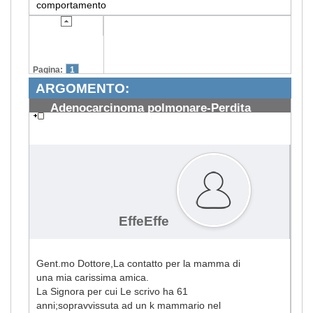
comportamento
Pagina:
1
ARGOMENTO:
Adenocarcinoma polmonare-Perdita
efficacia Tarceva
#1844
EffeEffe
Gent.mo Dottore,La contatto per la mamma di
una mia carissima amica.
La Signora per cui Le scrivo ha 61
anni;sopravvissuta ad un k mammario nel