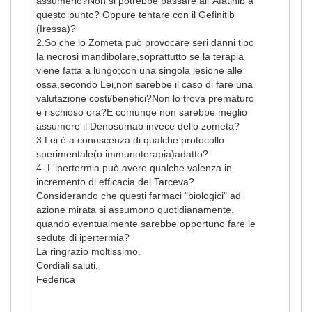
assumerlo?Non si potrebbe passare all’ Afatinib a
questo punto? Oppure tentare con il Gefinitib
(Iressa)?
2.So che lo Zometa può provocare seri danni tipo
la necrosi mandibolare,soprattutto se la terapia
viene fatta a lungo;con una singola lesione alle
ossa,secondo Lei,non sarebbe il caso di fare una
valutazione costi/benefici?Non lo trova prematuro
e rischioso ora?E comunqe non sarebbe meglio
assumere il Denosumab invece dello zometa?
3.Lei è a conoscenza di qualche protocollo
sperimentale(o immunoterapia)adatto?
4. L'ipertermia può avere qualche valenza in
incremento di efficacia del Tarceva?
Considerando che questi farmaci "biologici" ad
azione mirata si assumono quotidianamente,
quando eventualmente sarebbe opportuno fare le
sedute di ipertermia?
La ringrazio moltissimo.
Cordiali saluti,
Federica