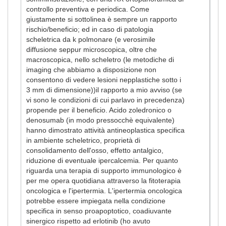
controllo preventiva e periodica. Come
giustamente si sottolinea è sempre un rapporto
rischio/beneficio; ed in caso di patologia
scheletrica da k polmonare (e verosimile
diffusione seppur microscopica, oltre che
macroscopica, nello scheletro (le metodiche di
imaging che abbiamo a disposizione non
consentono di vedere lesioni nepplastiche sotto i
3 mm di dimensione))il rapporto a mio avviso (se
vi sono le condizioni di cui parlavo in precedenza)
propende per il beneficio. Acido zoledronico o
denosumab (in modo pressocchè equivalente)
hanno dimostrato attività antineoplastica specifica
in ambiente scheletrico, proprietà di
consolidamento dell'osso, effetto antalgico,
riduzione di eventuale ipercalcemia. Per quanto
riguarda una terapia di supporto immunologico è
per me opera quotidiana attraverso la fitoterapia
oncologica e l'ipertermia. L'ipertermia oncologica
potrebbe essere impiegata nella condizione
specifica in senso proapoptotico, coadiuvante
sinergico rispetto ad erlotinib (ho avuto