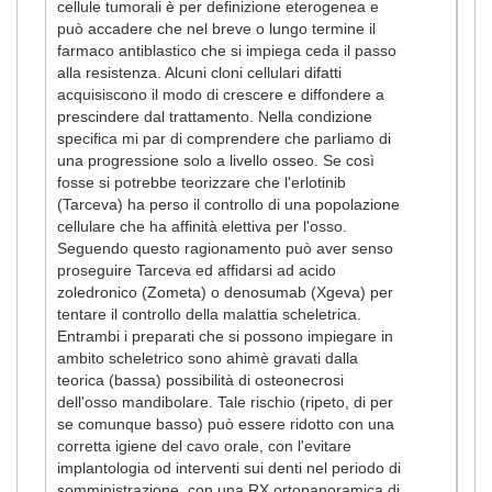
cellule tumorali è per definizione eterogenea e
può accadere che nel breve o lungo termine il
farmaco antiblastico che si impiega ceda il passo
alla resistenza. Alcuni cloni cellulari difatti
acquisiscono il modo di crescere e diffondere a
prescindere dal trattamento. Nella condizione
specifica mi par di comprendere che parliamo di
una progressione solo a livello osseo. Se così
fosse si potrebbe teorizzare che l'erlotinib
(Tarceva) ha perso il controllo di una popolazione
cellulare che ha affinità elettiva per l'osso.
Seguendo questo ragionamento può aver senso
proseguire Tarceva ed affidarsi ad acido
zoledronico (Zometa) o denosumab (Xgeva) per
tentare il controllo della malattia scheletrica.
Entrambi i preparati che si possono impiegare in
ambito scheletrico sono ahimè gravati dalla
teorica (bassa) possibilità di osteonecrosi
dell'osso mandibolare. Tale rischio (ripeto, di per
se comunque basso) può essere ridotto con una
corretta igiene del cavo orale, con l'evitare
implantologia od interventi sui denti nel periodo di
somministrazione, con una RX ortopanoramica di