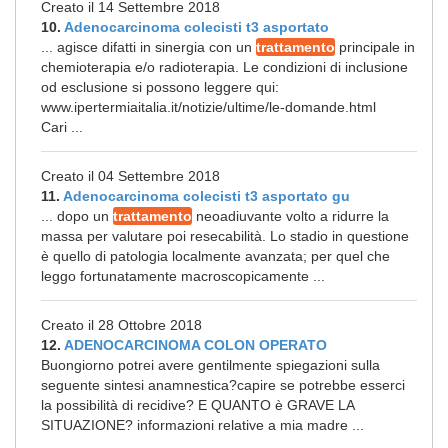
Creato il 14 Settembre 2018
10.
Adenocarcinoma colecisti t3 asportato
... agisce difatti in sinergia con un
trattamento
principale in
chemioterapia e/o radioterapia. Le condizioni di inclusione
od esclusione si possono leggere qui:
www.ipertermiaitalia.it/notizie/ultime/le-domande.html
Cari ...
Creato il 04 Settembre 2018
11.
Adenocarcinoma colecisti t3 asportato gu
... dopo un
trattamento
neoadiuvante volto a ridurre la
massa per valutare poi resecabilità. Lo stadio in questione
è quello di patologia localmente avanzata; per quel che
leggo fortunatamente macroscopicamente ...
Creato il 28 Ottobre 2018
12.
ADENOCARCINOMA COLON OPERATO
Buongiorno potrei avere gentilmente spiegazioni sulla
seguente sintesi anamnestica?capire se potrebbe esserci
la possibilità di recidive? E QUANTO è GRAVE LA
SITUAZIONE? informazioni relative a mia madre ...