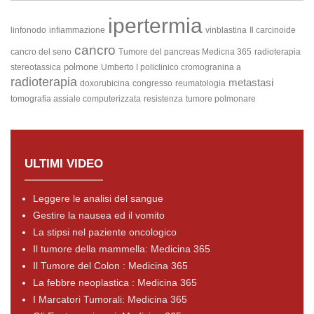
ipertermia
linfonodo
infiammazione
vinblastina
Il carcinoide
cancro
cancro del seno
Tumore del pancreas
Medicna 365
radioterapia
polmone
stereotassica
Umberto I policlinico cromogranina a
radioterapia
metastasi
doxorubicina
congresso
reumatologia
tomografia assiale computerizzata
resistenza
tumore polmonare
ULTIMI VIDEO
Leggere le analisi del sangue
Gestire la nausea ed il vomito
La stipsi nel paziente oncologico
Il tumore della mammella: Medicina 365
Il Tumore del Colon : Medicina 365
La febbre neoplastica : Medicina 365
I Marcatori Tumorali: Medicina 365