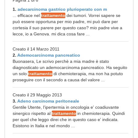
Pagina 1 di 6
1.
adecarcinoma gastrico plurioperato con m
... efficace nel
trattamento
dei tumori. Vorrei sapere se
può essere opportuna per mio padre, mi può dare per
cortesia il suo parere per questo caso? mio padre vive a
lecce, io a Genova. mi dica cosa fare ...
Creato il 14 Marzo 2011
2.
Ademocarcinoma pancreatico
Buonasera, Le scrivo perchè a mia madre è stato
diagnosticato un ademocarcinoma pancreatico. Ha seguito
un solo
trattamento
di chemioterapia, ma non ha potuto
proseguire con il secondo a causa del valore ...
Creato il 29 Maggio 2013
3.
Adeno carcinoma peritoneale
Gentile Utente, l'ipertermia in oncologia e' coadiuvante
sinergico rispetto al
trattamento
in chemioterapia. Quindi
per quel che leggo direi che in questo caso e' indicata.
Esistono in Italia e nel mondo ...