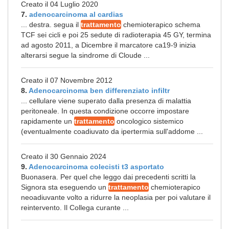
Creato il 04 Luglio 2020
7.
adenocarcinoma al cardias
... destra. segua il
trattamento
chemioterapico schema
TCF sei cicli e poi 25 sedute di radioterapia 45 GY, termina
ad agosto 2011, a Dicembre il marcatore ca19-9 inizia
alterarsi segue la sindrome di Cloude ...
Creato il 07 Novembre 2012
8.
Adenocarcinoma ben differenziato infiltr
... cellulare viene superato dalla presenza di malattia
peritoneale. In questa condizione occorre impostare
rapidamente un
trattamento
oncologico sistemico
(eventualmente coadiuvato da ipertermia sull'addome ...
Creato il 30 Gennaio 2024
9.
Adenocarcinoma colecisti t3 asportato
Buonasera. Per quel che leggo dai precedenti scritti la
Signora sta eseguendo un
trattamento
chemioterapico
neoadiuvante volto a ridurre la neoplasia per poi valutare il
reintervento. Il Collega curante ...