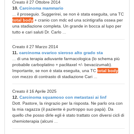
Creato il 27 Ottobre 2014
10.
Carcinoma mammario
... il proseguio. Suggerirei, se non è stata eseguita, una TC
total body
+ cranio con mdc ed una scintigrafia ossea per
una stadiazione completa. Un grande in bocca al lupo per
tutto e cari saluti Dr. Carlo ...
Creato il 27 Marzo 2014
11.
carcinoma ovarico sieroso alto grado sta
... di una terapia adiuvante farmacologica (lo schema più
probabile carboplatino + paclitaxel +/- bevacizumab).
Importante, se non è stata eseguita, una TC
total body
con mezzo di contrasto di stadiazione Cari ...
Creato il 16 Aprile 2025
12.
Carcinoma squamoso con metastasi ai linf
Dott. Pastore, la ringrazio per la risposta. Ne parlo ora con
la mia ragazza (il paziente è purtroppo suo papà). Da
quello che posso dirle egli è stato trattato con diversi cicli di
chemioterapia (alcuni ...