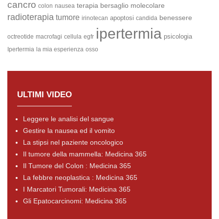
cancro
terapia
bersaglio molecolare
colon
nausea
radioterapia
tumore
benessere
apoptosi
irinotecan
candida
ipertermia
psicologia
octreotide
macrofagi
cellula
egfr
Ipertermia
la mia esperienza
osso
ULTIMI VIDEO
Leggere le analisi del sangue
Gestire la nausea ed il vomito
La stipsi nel paziente oncologico
Il tumore della mammella: Medicina 365
Il Tumore del Colon : Medicina 365
La febbre neoplastica : Medicina 365
I Marcatori Tumorali: Medicina 365
Gli Epatocarcinomi: Medicina 365