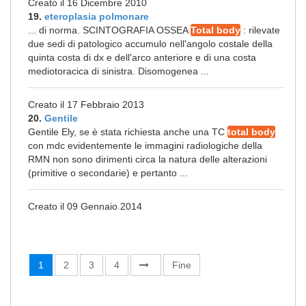
Creato il 16 Dicembre 2010
19.
eteroplasia polmonare
... di norma. SCINTOGRAFIA OSSEA
Total body
: rilevate
due sedi di patologico accumulo nell'angolo costale della
quinta costa di dx e dell'arco anteriore e di una costa
mediotoracica di sinistra. Disomogenea ...
Creato il 17 Febbraio 2013
20.
Gentile
Gentile Ely, se è stata richiesta anche una TC
total body
con mdc evidentemente le immagini radiologiche della
RMN non sono dirimenti circa la natura delle alterazioni
(primitive o secondarie) e pertanto ...
Creato il 09 Gennaio 2014
1
2
3
4
Fine