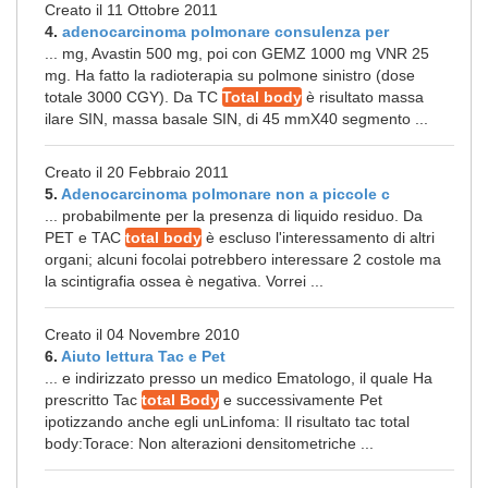
Creato il 11 Ottobre 2011
4.
adenocarcinoma polmonare consulenza per
... mg, Avastin 500 mg, poi con GEMZ 1000 mg VNR 25
mg. Ha fatto la radioterapia su polmone sinistro (dose
totale 3000 CGY). Da TC
Total body
è risultato massa
ilare SIN, massa basale SIN, di 45 mmX40 segmento ...
Creato il 20 Febbraio 2011
5.
Adenocarcinoma polmonare non a piccole c
... probabilmente per la presenza di liquido residuo. Da
PET e TAC
total body
è escluso l'interessamento di altri
organi; alcuni focolai potrebbero interessare 2 costole ma
la scintigrafia ossea è negativa. Vorrei ...
Creato il 04 Novembre 2010
6.
Aiuto lettura Tac e Pet
... e indirizzato presso un medico Ematologo, il quale Ha
prescritto Tac
total Body
e successivamente Pet
ipotizzando anche egli unLinfoma: Il risultato tac total
body:Torace: Non alterazioni densitometriche ...