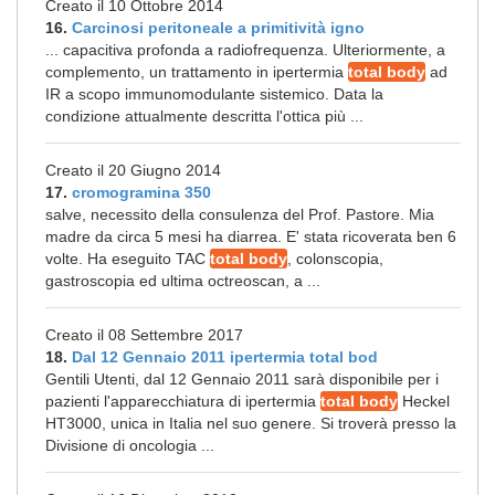
Creato il 10 Ottobre 2014
16.
Carcinosi peritoneale a primitività igno
... capacitiva profonda a radiofrequenza. Ulteriormente, a
complemento, un trattamento in ipertermia
total body
ad
IR a scopo immunomodulante sistemico. Data la
condizione attualmente descritta l'ottica più ...
Creato il 20 Giugno 2014
17.
cromogramina 350
salve, necessito della consulenza del Prof. Pastore. Mia
madre da circa 5 mesi ha diarrea. E' stata ricoverata ben 6
volte. Ha eseguito TAC
total body
, colonscopia,
gastroscopia ed ultima octreoscan, a ...
Creato il 08 Settembre 2017
18.
Dal 12 Gennaio 2011 ipertermia total bod
Gentili Utenti, dal 12 Gennaio 2011 sarà disponibile per i
pazienti l'apparecchiatura di ipertermia
total body
Heckel
HT3000, unica in Italia nel suo genere. Si troverà presso la
Divisione di oncologia ...