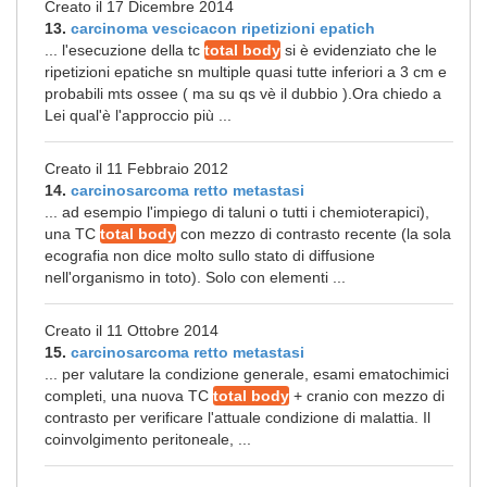
Creato il 17 Dicembre 2014
13.
carcinoma vescicacon ripetizioni epatich
... l'esecuzione della tc
total body
si è evidenziato che le
ripetizioni epatiche sn multiple quasi tutte inferiori a 3 cm e
probabili mts ossee ( ma su qs vè il dubbio ).Ora chiedo a
Lei qual'è l'approccio più ...
Creato il 11 Febbraio 2012
14.
carcinosarcoma retto metastasi
... ad esempio l'impiego di taluni o tutti i chemioterapici),
una TC
total body
con mezzo di contrasto recente (la sola
ecografia non dice molto sullo stato di diffusione
nell'organismo in toto). Solo con elementi ...
Creato il 11 Ottobre 2014
15.
carcinosarcoma retto metastasi
... per valutare la condizione generale, esami ematochimici
completi, una nuova TC
total body
+ cranio con mezzo di
contrasto per verificare l'attuale condizione di malattia. Il
coinvolgimento peritoneale, ...