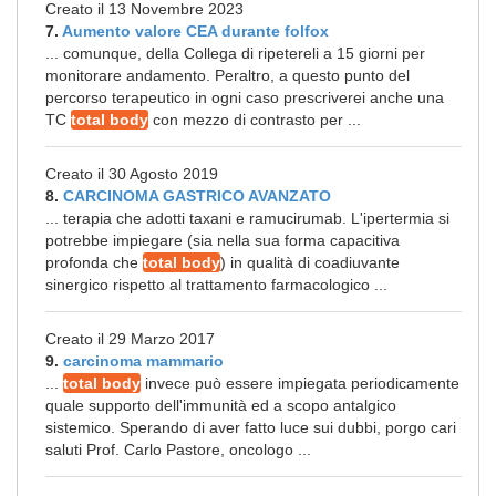
Creato il 13 Novembre 2023
7.
Aumento valore CEA durante folfox
... comunque, della Collega di ripetereli a 15 giorni per
monitorare andamento. Peraltro, a questo punto del
percorso terapeutico in ogni caso prescriverei anche una
TC
total body
con mezzo di contrasto per ...
Creato il 30 Agosto 2019
8.
CARCINOMA GASTRICO AVANZATO
... terapia che adotti taxani e ramucirumab. L'ipertermia si
potrebbe impiegare (sia nella sua forma capacitiva
profonda che
total body
) in qualità di coadiuvante
sinergico rispetto al trattamento farmacologico ...
Creato il 29 Marzo 2017
9.
carcinoma mammario
...
total body
invece può essere impiegata periodicamente
quale supporto dell'immunità ed a scopo antalgico
sistemico. Sperando di aver fatto luce sui dubbi, porgo cari
saluti Prof. Carlo Pastore, oncologo ...