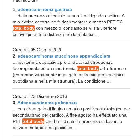
Pagina 1 di 4
1.
adenocarcinoma gastrica
... dalla presenza di cellule tumorali nel liquido ascitico. A
mio avviso occorre però documentare a mezzo PET TC
total body
con mezzo di contrasto se vi sia ulteriore
coinvolgimento a distanza. Se la malattia ...
Creato il 05 Giugno 2020
2.
adenocarcinoma muccinoso appendicolare
... ipertermia capacitiva profonda a radiofrequenza
locoregionale ed una ipertermia
total body
ad infrarosso
(entrambe variamente impiegate nella mia pratica clinica
quotidiana e nella mia struttura). La condizione ...
Creato il 23 Dicembre 2013
3.
Adenocarcinoma polmonare
... con drenaggio di liquido ematico positivo al citologico per
secondarismo pericardico. A fine agosto ha effettuato una
PET
total body
che ha indicato la presenza di lesioni a
elevato metabolismo glucidico ...