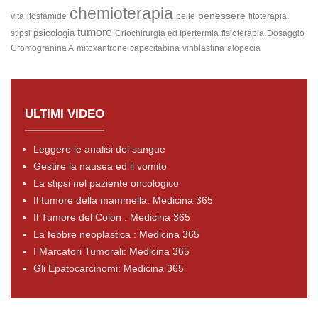
chemioterapia
benessere
vita
ifosfamide
pelle
fitoterapia
tumore
psicologia
stipsi
Criochirurgia ed Ipertermia
fisioterapia
Dosaggio
Cromogranina A
mitoxantrone
capecitabina
vinblastina
alopecia
ULTIMI VIDEO
Leggere le analisi del sangue
Gestire la nausea ed il vomito
La stipsi nel paziente oncologico
Il tumore della mammella: Medicina 365
Il Tumore del Colon : Medicina 365
La febbre neoplastica : Medicina 365
I Marcatori Tumorali: Medicina 365
Gli Epatocarcinomi: Medicina 365