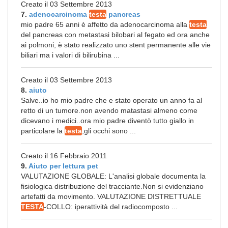
Creato il 03 Settembre 2013
7.
adenocarcinoma
testa
pancreas
mio padre 65 anni è affetto da adenocarcinoma alla
testa
del pancreas con metastasi bilobari al fegato ed ora anche
ai polmoni, è stato realizzato uno stent permanente alle vie
biliari ma i valori di bilirubina ...
Creato il 03 Settembre 2013
8.
aiuto
Salve..io ho mio padre che e stato operato un anno fa al
retto di un tumore.non avendo matastasi almeno come
dicevano i medici..ora mio padre diventò tutto giallo in
particolare la
testa
,gli occhi sono ...
Creato il 16 Febbraio 2011
9.
Aiuto per lettura pet
VALUTAZIONE GLOBALE: L'analisi globale documenta la
fisiologica distribuzione del tracciante.Non si evidenziano
artefatti da movimento. VALUTAZIONE DISTRETTUALE
TESTA
-COLLO: iperattività del radiocomposto ...