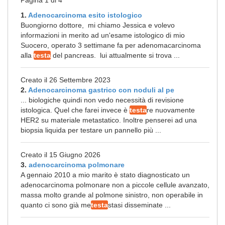
Pagina 1 di 4
1.
Adenocarcinoma esito istologico
Buongiorno dottore, mi chiamo Jessica e volevo
informazioni in merito ad un'esame istologico di mio
Suocero, operato 3 settimane fa per adenomacarcinoma
alla
testa
del pancreas. lui attualmente si trova ...
Creato il 26 Settembre 2023
2.
Adenocarcinoma gastrico con noduli al pe
... biologiche quindi non vedo necessità di revisione
istologica. Quel che farei invece è
testa
re nuovamente
HER2 su materiale metastatico. Inoltre penserei ad una
biopsia liquida per testare un pannello più ...
Creato il 15 Giugno 2026
3.
adenocarcinoma polmonare
A gennaio 2010 a mio marito è stato diagnosticato un
adenocarcinoma polmonare non a piccole cellule avanzato,
massa molto grande al polmone sinistro, non operabile in
quanto ci sono già me
testa
stasi disseminate ...