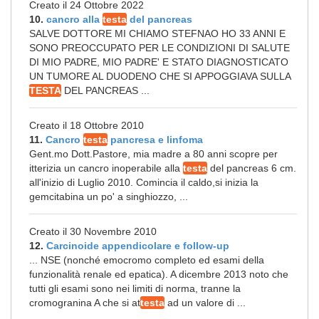
Creato il 24 Ottobre 2022
10.
cancro alla
testa
del pancreas
SALVE DOTTORE MI CHIAMO STEFNAO HO 33 ANNI E
SONO PREOCCUPATO PER LE CONDIZIONI DI SALUTE
DI MIO PADRE, MIO PADRE' E STATO DIAGNOSTICATO
UN TUMORE AL DUODENO CHE SI APPOGGIAVA SULLA
TESTA
DEL PANCREAS ...
Creato il 18 Ottobre 2010
11.
Cancro
testa
pancresa e linfoma
Gent.mo Dott.Pastore, mia madre a 80 anni scopre per
itterizia un cancro inoperabile alla
testa
del pancreas 6 cm.
all'inizio di Luglio 2010. Comincia il caldo,si inizia la
gemcitabina un po' a singhiozzo, ...
Creato il 30 Novembre 2010
12.
Carcinoide appendicolare e follow-up
... NSE (nonché emocromo completo ed esami della
funzionalità renale ed epatica). A dicembre 2013 noto che
tutti gli esami sono nei limiti di norma, tranne la
cromogranina A che si at
testa
ad un valore di ...