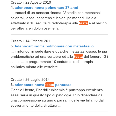
Creato il 22 Agosto 2010
4.
adenocarcinoma polmonare 37 anni
... trattasi di un aenocarcinoma IV stadio con metastasi
celebrali, osee, pancreas e lesioni polmonari. Ha già
effettuato n.10 sedute di radioterapia alla
testa
e al bacino
per alleviare i dolori osei, e la ...
Creato il 14 Ottobre 2011
5.
Adenocarcinoma polmonare con metastasi o
... i linfonodi in sede ilare e qualche metastasi ossea, le più
problematiche ad una vertebra ed alla
testa
del femore. Gli
sono state programmate 10 sedute di radioterapia
palliativa mirata alle vertebre ...
Creato il 26 Luglio 2014
6.
adenocarcinoma
testa
pancreas
Gentile Utente, l'iperbilirubinemia è purtroppo evenienza
assai seria in questo tipo di patologie. Può dipendere da
una compressione su uno o più rami delle vie biliari o dal
sovvertimento della struttura ...