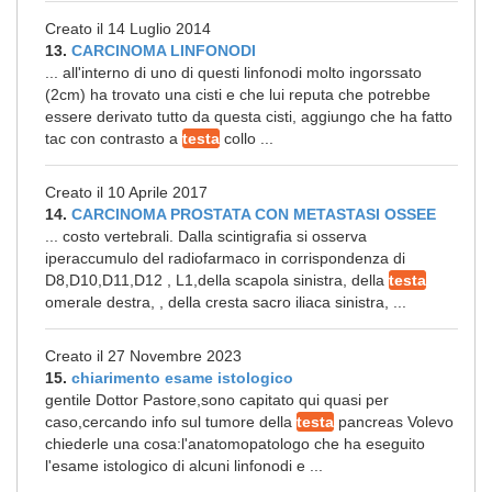
Creato il 14 Luglio 2014
13.
CARCINOMA LINFONODI
... all'interno di uno di questi linfonodi molto ingorssato
(2cm) ha trovato una cisti e che lui reputa che potrebbe
essere derivato tutto da questa cisti, aggiungo che ha fatto
tac con contrasto a
testa
collo ...
Creato il 10 Aprile 2017
14.
CARCINOMA PROSTATA CON METASTASI OSSEE
... costo vertebrali. Dalla scintigrafia si osserva
iperaccumulo del radiofarmaco in corrispondenza di
D8,D10,D11,D12 , L1,della scapola sinistra, della
testa
omerale destra, , della cresta sacro iliaca sinistra, ...
Creato il 27 Novembre 2023
15.
chiarimento esame istologico
gentile Dottor Pastore,sono capitato qui quasi per
caso,cercando info sul tumore della
testa
pancreas Volevo
chiederle una cosa:l'anatomopatologo che ha eseguito
l'esame istologico di alcuni linfonodi e ...